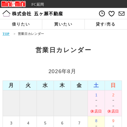
FC延岡
借りたい
買いたい
貸す/売る
TOP
>
営業日カレンダー
営業日カレンダー
2026年8月
月
火
水
木
金
土
日
1
2
-
-
-
-
休店日
休店日
8
9
3
4
5
6
7
-
-