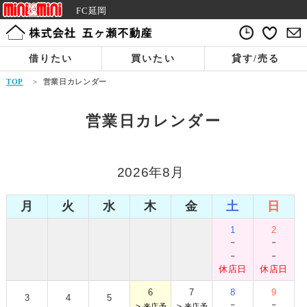
FC延岡
借りたい
買いたい
貸す/売る
TOP
>
営業日カレンダー
営業日カレンダー
2026年8月
月
火
水
木
金
土
日
1
2
-
-
-
-
休店日
休店日
6
7
8
9
3
4
5
-
-
＞
＞
来店予
来店予