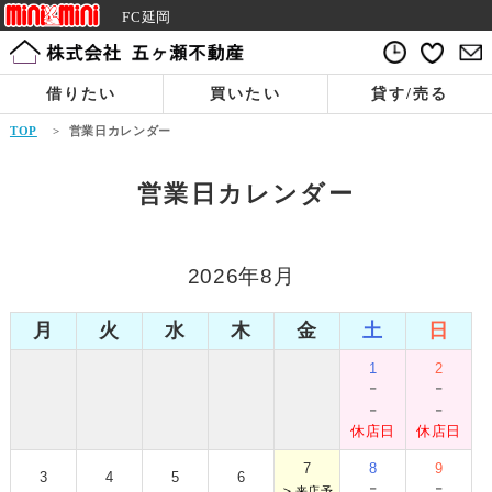
FC延岡
借りたい
買いたい
貸す/売る
TOP
>
営業日カレンダー
営業日カレンダー
2026年8月
月
火
水
木
金
土
日
1
2
-
-
-
-
休店日
休店日
7
8
9
3
4
5
6
-
-
＞
来店予