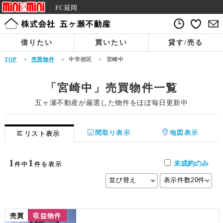
FC延岡
借りたい
買いたい
貸す/売る
TOP
>
売買物件
>
中学校区
>
宮崎中
「宮崎中」売買物件一覧
五ヶ瀬不動産が厳選した物件をほぼ毎日更新中
間取り表示
地図表示
リスト表示
1
1
未成約のみ
件中
件を表示
売買
収益物件