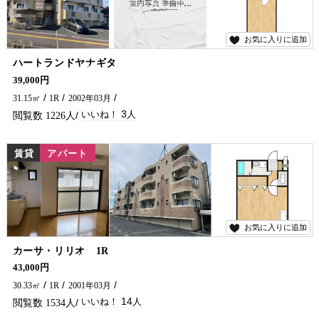
お気に入りに追加
3
ハートランドヤナギタ
学生さん・単身の方におすすめのアパートです！ 光インターネット無料、女性の方にも安心なオートロック付(^^)/ 近くにはコンビニ・スーパーもあり便利な場所です♪ 延岡市で賃貸物件・アパートをお探しなら、五ヶ瀬不動産へお問い合わせください！！
39,000円
31.15㎡
1R
2002年03月
3
1226
賃貸
アパート
お気に入りに追加
14
カーサ・リリオ 1R
学生さん・単身の方おすすめのアパートです(^^)/ インターネット無料、オートロック付きで女性の方も安心♪ 延岡市で賃貸物件・アパートをお探しなら、五ヶ瀬不動産へお問い合わせください！！
43,000円
30.33㎡
1R
2001年03月
14
1534