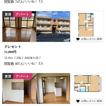
7
747
賃貸
アパート
お気に入りに追加
2
クレセント
エアコン付き、インターネット無料、女性の方にも安心なオートロック付き♪ アパートお探しなら五ヶ瀬不動産へお問合せください！
51,000円
53.19㎡
2Dk
2002年11月
2
807
賃貸
アパート
お気に入りに追加