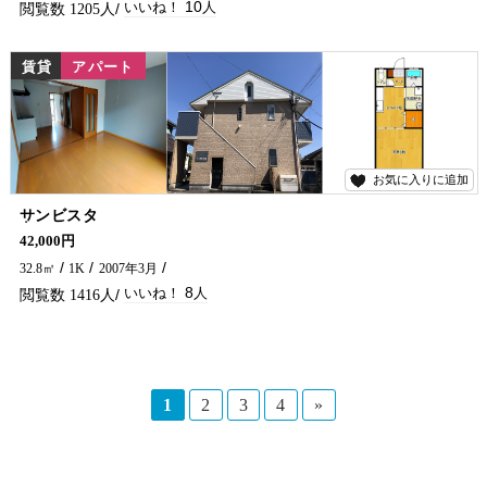
10
1205
賃貸
アパート
お気に入りに追加
8
サンビスタ
学生さん・単身の方オススメ＼(^o^)／ 堤防沿いにあります♪コンビニも徒歩圏内です！ 延岡市で賃貸物件・アパートをお探しなら、五ヶ瀬不動産へお問い合わせください！！
42,000円
32.8㎡
1K
2007年3月
8
1416
1
2
3
4
»