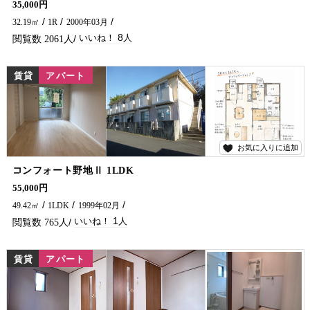
35,000円
32.19㎡
1R
2000年03月
8
2061
賃貸
アパート
お気に入りに追加
1
コンフォート野地Ⅱ 1LDK
【 室内フルリフォーム 1LDK 】 1Kから1LDKへ生まれ変わりました✨ゆとりのあるLDKで、食事スペースとくつろぎ空間をしっかり確保。 単身者はもちろん、お二人でのご入居にもおすすめです。 完成が待ち遠しい注目のお部屋、内覧予約受付中ですので詳細につきましては五ヶ瀬不動産へお問い合わせください♪
55,000円
49.42㎡
1LDK
1999年02月
1
765
賃貸
アパート