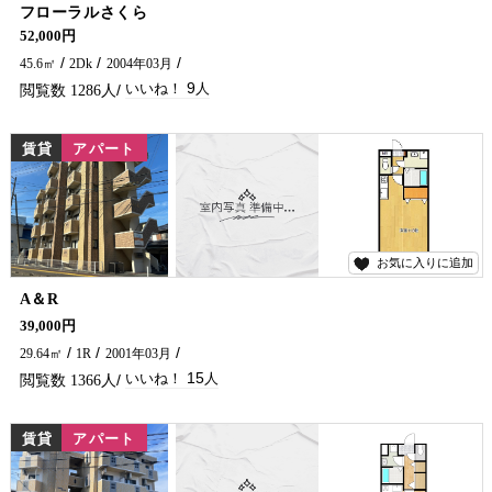
9
フローラルさくら
1LDKとしても使えますよ～！ 延岡市のアパート・マンションについてのお問い合わせは五ケ瀬不動産まで(^^♪
52,000円
45.6㎡
2Dk
2004年03月
9
1286
賃貸
アパート
お気に入りに追加
15
A＆R
学生さん・単身の方におすすめのアパートです★ 光インターネット無料、エアコン・ウォシュレットも完備！ コンビニ・スーパー近くにあります(^^)/ 延岡市で賃貸物件・アパートをお探しなら、五ヶ瀬不動産へお問い合わせください！！
39,000円
29.64㎡
1R
2001年03月
15
1366
賃貸
アパート