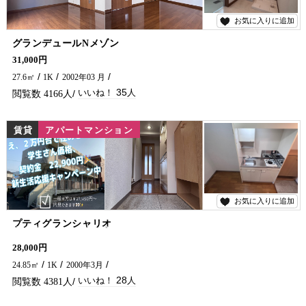
お気に入りに追加
35
グランデュールNメゾン
コンビニ・バス停が近く、通学にも便利な学生さんにもおすすめの賃貸アパートです。 インターネット無料や充実した設備が魅力。 生活しやすい環境で、初めての一人暮らしにも安心です♪ 気になる方はお気軽に五ヶ瀬不動産へお問合せください😊
31,000円
27.6㎡
1K
2002年03 月
35
4166
賃貸
アパートマンション
お気に入りに追加
28
プティグランシャリオ
学生様限定！初期費用の22,900円⁉敷金・礼金・仲介手数料不要！！ 社会人の方もお安くご入居できますので、ご相談ください♪ インターネット無料や充実した設備が魅力の賃貸アパートです🏠✨ 大学への通学にも便利なバス停も近く学生さんにもおすすめします！ 延岡市でアパートをお探しなら五ヶ瀬不動産へお気軽にお問合せください♪
28,000円
24.85㎡
1K
2000年3月
28
4381