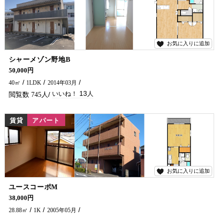
お気に入りに追加
13
シャーメゾン野地B
単身の方・学生さんにおすすめ(^^)/ 近くにはおいしいパン屋さんもあります♪ 延岡市の賃貸・アパート探しは五ヶ瀬不動さんへお問合せください！！
50,000円
40㎡
1LDK
2014年03月
13
745
賃貸
アパート
お気に入りに追加
10
ユースコーポM
学生さんおすすめ♪ 近くにディスカウントストアがあり、買い物も楽ですよ～(^^♪ 延岡市の賃貸アパート探しは五ヶ瀬不動産まで!!!
38,000円
28.88㎡
1K
2005年05月