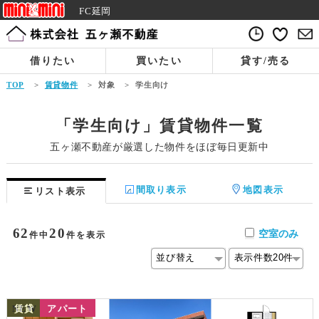
FC延岡
借りたい
買いたい
貸す/売る
TOP
>
賃貸物件
>
対象
>
学生向け
「学生向け」賃貸物件一覧
五ヶ瀬不動産が厳選した物件をほぼ毎日更新中
間取り表示
地図表示
リスト表示
62
20
空室のみ
件中
件を表示
NEW
賃貸
アパート