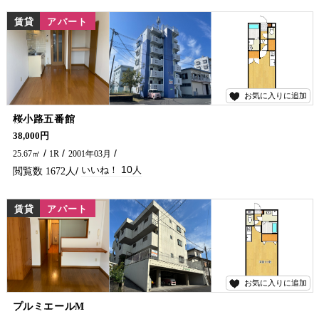
賃貸
アパート
お気に入りに追加
10
桜小路五番館
学生さん・単身の方におすすめのアパートです♪ 市役所・コンビニ・繁華街は徒歩圏内にあります(^^)/ 日当たり・風通しもGOOD★ 延岡市でアパート・マンションをお探しなら、五ヶ瀬不動産にお問い合わせください！！
38,000円
25.67㎡
1R
2001年03月
10
1672
賃貸
アパート
お気に入りに追加
8
プルミエールM
女性限定、学生さんにおすすめのアパートです★ 防犯カメラもつきました♪ インターネット無料、エアコン・ウォシュレットも完備！ バス停近くにあります(^^)/ 延岡市で賃貸物件・アパートをお探しなら、五ヶ瀬不動産へお問い合わせください！！