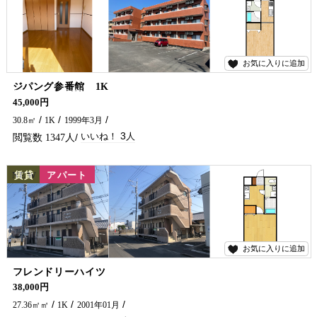
お気に入りに追加
3
ジパング参番館 1K
日当たり最高(*^-^*) スーパー・コンビニ徒歩圏内の物件がでました！！ ネット無料までついていて至れり尽くせりです(^^♪ お問い合わせは五ヶ瀬不動産まで(^^)/
45,000円
30.8㎡
1K
1999年3月
3
1347
NEW
賃貸
アパート
お気に入りに追加
7
フレンドリーハイツ
学生さん・単身の方におすすめ(*^^*) バス停近くにありますよーー！
38,000円
27.36㎡㎡
1K
2001年01月