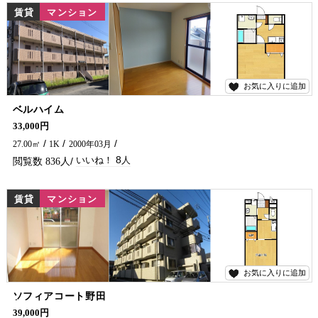
賃貸
マンション
お気に入りに追加
8
ベルハイム
学生さん、単身の方におすすめの物件です♪ コンビニやお弁当屋さんも徒歩圏内にありますよ～！ 是非一度ご内覧ください(^^)/ 延岡市でアパートをお探しなら、五ヶ瀬不動産にお問い合わせください！！
33,000円
27.00㎡
1K
2000年03月
8
836
賃貸
マンション
お気に入りに追加
11
ソフィアコート野田
九科大生様－(^_^)/住み替えご検討中の方ご連絡ください！もちろんその他の方も大歓迎です(^_^)/ 最上階の角部屋ですよー♪ 延岡市の賃貸アパート・マンション探しは五ヶ瀬不動産まで(^_-)-☆
39,000円