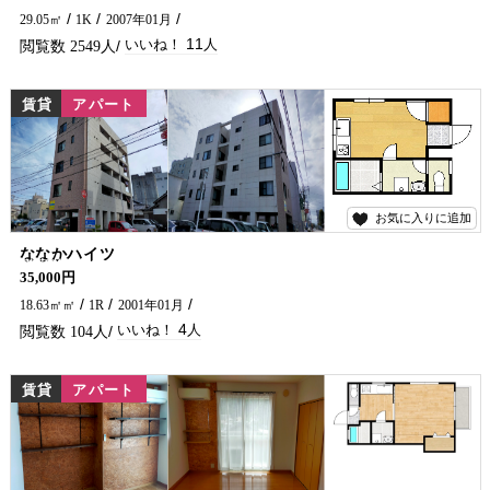
29.05㎡
1K
2007年01月
11
2549
賃貸
アパート
お気に入りに追加
4
ななかハイツ
繁華街・市役所徒歩圏内にあり便利な場所です！ 単身の方、学生さんにおすすめ(^^)/ お家賃に水道料込です♪
35,000円
18.63㎡㎡
1R
2001年01月
4
104
賃貸
アパート