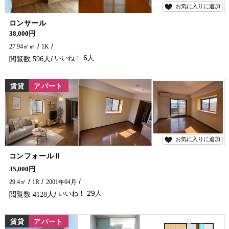
お気に入りに追加
6
ロンサール
インターネットの使用が無料になりました。
38,000円
27.94㎡㎡
1K
6
596
賃貸
アパート
お気に入りに追加
29
コンフォールⅡ
インターネット無料付★ワンルームのお部屋ですが、キッチン向かいには カウンターと冷蔵庫を置くスペースがあり、キッチン回りと分けて居室部分の家具配置ができます(^_^)/ 学生さん！コインランドリー・バス停等も近く便利ですよーー！ 延岡市でアパートをお探しなら、五ヶ瀬不動産にお問い合わせください🏠✨
35,000円
29.4㎡
1R
2001年04月
29
4128
賃貸
アパート