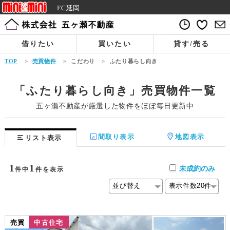
FC延岡
借りたい
買いたい
貸す/売る
TOP
>
売買物件
>
こだわり
>
ふたり暮らし向き
「ふたり暮らし向き」売買物件一覧
五ヶ瀬不動産が厳選した物件をほぼ毎日更新中
間取り表示
地図表示
リスト表示
1
1
未成約のみ
件中
件を表示
売買
中古住宅