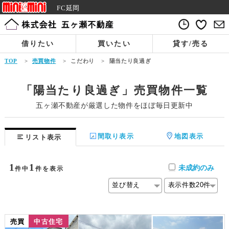
FC延岡
借りたい
買いたい
貸す/売る
TOP
>
売買物件
>
こだわり
>
陽当たり良過ぎ
「陽当たり良過ぎ」売買物件一覧
五ヶ瀬不動産が厳選した物件をほぼ毎日更新中
間取り表示
地図表示
リスト表示
1
1
未成約のみ
件中
件を表示
売買
中古住宅