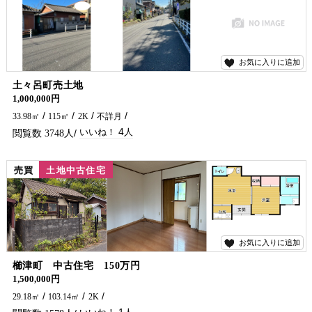
お気に入りに追加
4
土々呂町売土地
1,000,000円
33.98㎡
115㎡
2K
不詳月
4
3748
売買
土地中古住宅
お気に入りに追加
1
櫛津町 中古住宅 150万円
1,500,000円
29.18㎡
103.14㎡
2K