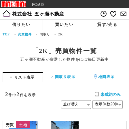
FC延岡
借りたい
買いたい
貸す/売る
TOP
>
売買物件
>
間取り
>
2K
「2K」売買物件一覧
五ヶ瀬不動産が厳選した物件をほぼ毎日更新中
間取り表示
地図表示
リスト表示
2
2
未成約のみ
件中
件を表示
売買
土地