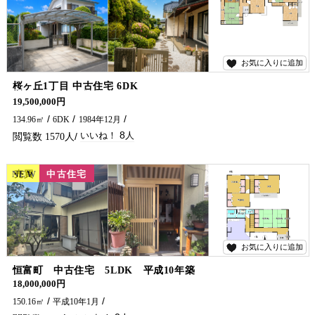
お気に入りに追加
8
桜ヶ丘1丁目 中古住宅 6DK
高台・ノーハザードエリア！ 人気の場所に中古住宅がでました!(^^)! いつでもご内見可能でございます(^^♪ お問い合わせは五ケ瀬不動産まで！
19,500,000円
134.96㎡
6DK
1984年12月
8
1570
NEW
売買
中古住宅
お気に入りに追加
2
恒富町 中古住宅 5LDK 平成10年築
18,000,000円
150.16㎡
平成10年1月