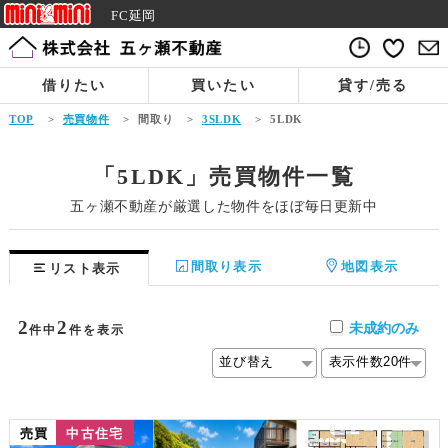
FC延岡
借りたい
買いたい
貸す/売る
TOP
>
売買物件
>
間取り
>
3SLDK
>
5LDK
「5LDK」売買物件一覧
五ヶ瀬不動産が厳選した物件をほぼ毎日更新中
間取り表示
地図表示
リスト表示
2
2
未成約のみ
件中
件を表示
売買
中古住宅