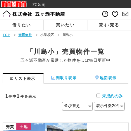
FC延岡
借りたい
買いたい
貸す/売る
TOP
>
売買物件
>
小学校区
>
川島小
「川島小」売買物件一覧
五ヶ瀬不動産が厳選した物件をほぼ毎日更新中
間取り表示
地図表示
リスト表示
1
1
未成約のみ
件中
件を表示
売買
土地