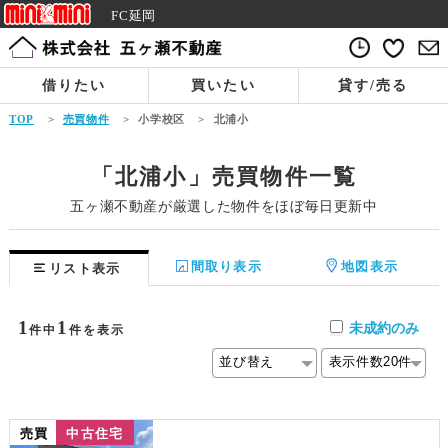
FC延岡
借りたい
買いたい
貸す/売る
TOP
>
売買物件
>
小学校区
>
北浦小
「北浦小」売買物件一覧
五ヶ瀬不動産が厳選した物件をほぼ毎日更新中
間取り表示
地図表示
リスト表示
1
1
未成約のみ
件中
件を表示
売買
中古住宅