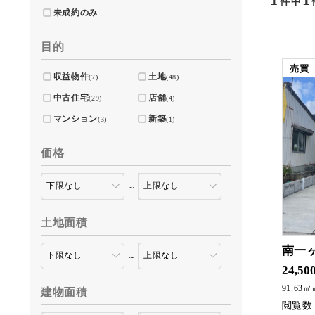
件中
未成約のみ
目的
売買
収益物件
土地
(7)
(48)
中古住宅
店舗
(29)
(4)
マンション
新築
(3)
(1)
価格
～
土地面積
南一
～
人気の一ヶ岡
24,50
91.63
建物面積