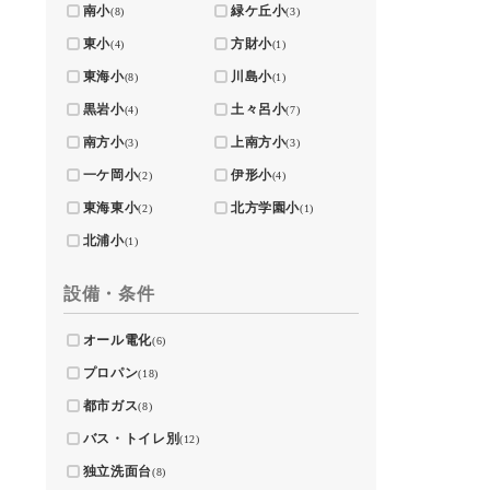
南小
緑ケ丘小
(8)
(3)
東小
方財小
(4)
(1)
東海小
川島小
(8)
(1)
黒岩小
土々呂小
(4)
(7)
南方小
上南方小
(3)
(3)
一ケ岡小
伊形小
(2)
(4)
東海東小
北方学園小
(2)
(1)
北浦小
(1)
設備・条件
オール電化
(6)
プロパン
(18)
都市ガス
(8)
バス・トイレ別
(12)
独立洗面台
(8)