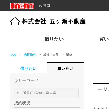
FC延岡
借りたい
買い
TOP
>
売買物件
>
設備・条件
>
新築
借りたい
買いたい
フリーワード
リ
成約状況
1
1