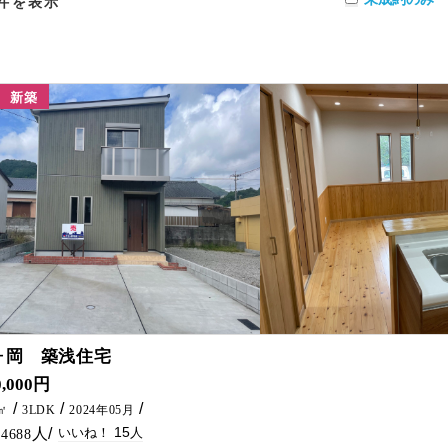
件を表示
新築
15
ヶ岡 築浅住宅
小学校エリアの新築住宅になります。 一ヶ岡小学校まで徒歩7分！！ 駐車場 3台駐車可能！！ 木の温もりを感じる新築住宅と
0,000円
㎡㎡
3LDK
2024年05月
15
4688