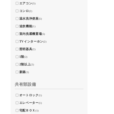
エアコン
(3)
コンロ
(2)
温水洗浄便座
(5)
追炊機能
(1)
室内洗濯機置場
(5)
TVインターホン
(2)
照明器具
(2)
1階
(2)
2階以上
(2)
新築
(1)
共有部設備
オートロック
(1)
エレベーター
(1)
宅配ＢＯＸ
(1)