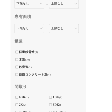
～
専有面積
～
構造
軽量鉄骨造
(1)
木造
(10)
鉄骨造
(1)
鉄筋コンクリート造
(4)
間取り
6DK
1DK
(1)
(1)
2K
3DK
(2)
(1)