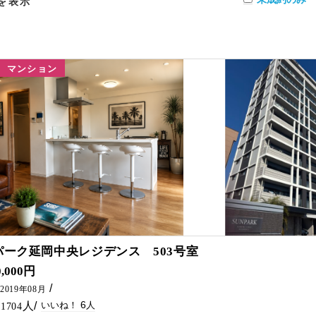
を表示
マンション
6
パーク延岡中央レジデンス 503号室
引越しをご検討の際は、 五ケ瀬不動産にご連絡ください(^^)/
0,000円
2019年08月
6
1704