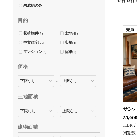
件
件
未成約のみ
目的
売買
収益物件
土地
(7)
(48)
中古住宅
店舗
(29)
(4)
マンション
新築
(3)
(1)
価格
～
土地面積
サン
～
築浅のマンションがでました!(^^)! 3LDKと広々です！ マンションへのお
25,00
3LDK
建物面積