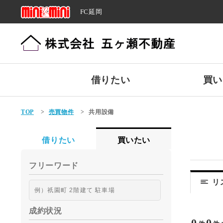
FC延岡
借りたい
買い
TOP
>
売買物件
>
共用設備
借りたい
買いたい
フリーワード
リ
成約状況
0
0