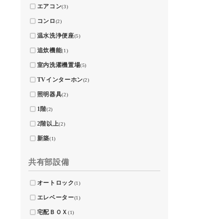
エアコン
(3)
コンロ
(2)
温水洗浄便座
(5)
追炊機能
(1)
室内洗濯機置場
(5)
TVインターホン
(2)
照明器具
(2)
1階
(2)
2階以上
(2)
新築
(1)
共有部設備
オートロック
(1)
エレベーター
(1)
宅配ＢＯＸ
(1)