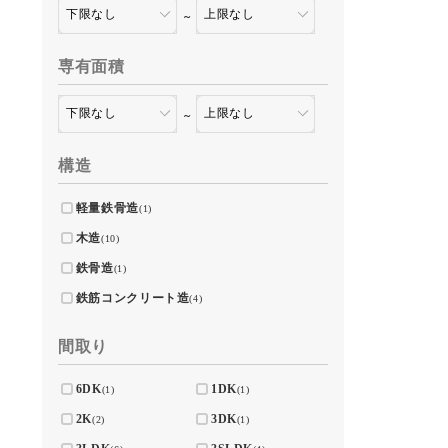
～
専有面積
～
構造
軽量鉄骨造
(1)
木造
(10)
鉄骨造
(1)
鉄筋コンクリート造
(4)
間取り
6DK
1DK
(1)
(1)
2K
3DK
(2)
(1)