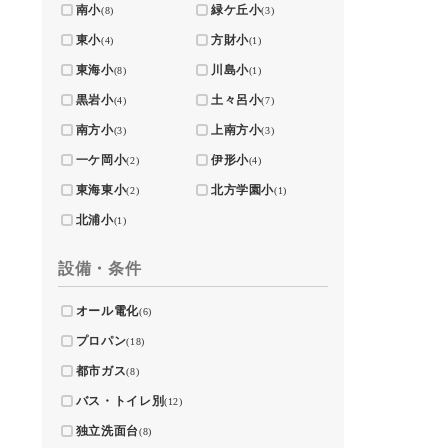
南小
緑ケ丘小
(8)
(3)
東小
方財小
(4)
(1)
東海小
川島小
(8)
(1)
黒岩小
土々呂小
(4)
(7)
南方小
上南方小
(3)
(3)
一ケ岡小
伊形小
(2)
(4)
東海東小
北方学園小
(2)
(1)
北浦小
(1)
設備・条件
オール電化
(6)
プロパン
(18)
都市ガス
(8)
バス・トイレ別
(12)
独立洗面台
(8)