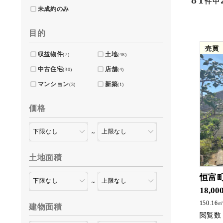
件中
未成約のみ
目的
NEW
売買
収益物件
土地
(7)
(48)
中古住宅
店舗
(30)
(4)
マンション
新築
(3)
(1)
価格
～
土地面積
恒富町
～
18,00
150.16
建物面積