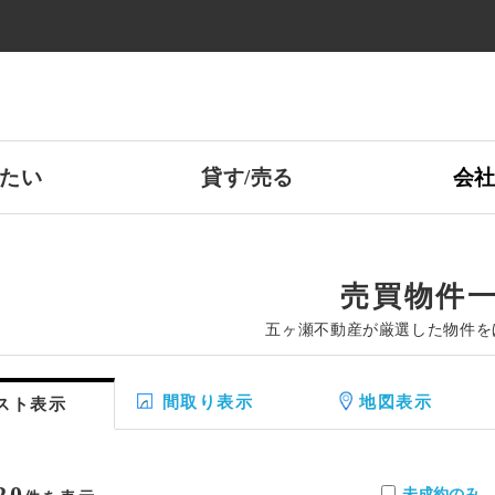
たい
貸す/売る
会
売買物件
五ヶ瀬不動産が厳選した物件を
間取り表示
地図表示
スト表示
20
未成約のみ