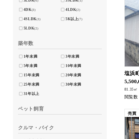
3LDK
3SLDK
(6)
(1)
4DK
4LDK
(3)
(2)
4SLDK
5K以上
(1)
(7)
5LDK
(2)
築年数
1年未満
3年未満
5年未満
10年未満
塩浜
15年未満
20年未満
5,500
25年未満
30年未満
81.35㎡
31年以上
ペット飼育
売買
クルマ・バイク