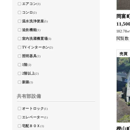
エアコン
(3)
コンロ
(2)
岡富
温水洗浄便座
(5)
11,50
追炊機能
(1)
182.78
室内洗濯機置場
(5)
TVインターホン
(2)
売買
照明器具
(2)
1階
(2)
2階以上
(2)
新築
(1)
共有部設備
オートロック
(1)
エレベーター
(1)
宅配ＢＯＸ
(1)
樫山