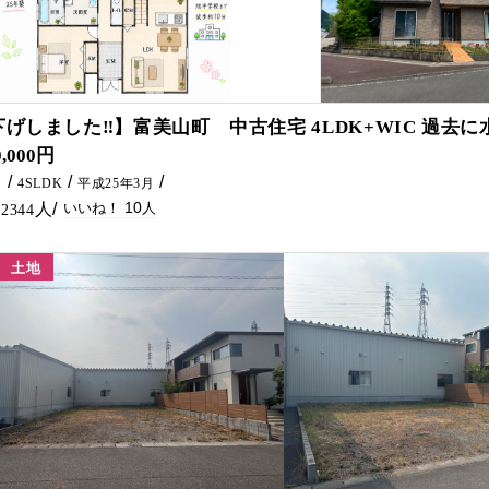
10
下げしました‼】富美山町 中古住宅 4LDK+WIC 過去
0,000円
㎡
4SLDK
平成25年3月
10
2344
土地