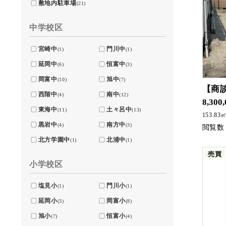
敷地内駐車場
(21)
中学校区
宮崎中
門川中
(1)
(1)
延岡中
恒富中
(6)
(3)
岡富中
旭中
(10)
(7)
【商
西階中
南中
(4)
(12)
8,300
東海中
土々呂中
(11)
(13)
153.83
黒岩中
南方中
(4)
(3)
北方学園中
北浦中
(1)
(1)
値下げ
売買
小学校区
塩見小
門川小
(1)
(1)
延岡小
岡富小
(3)
(8)
旭小
恒富小
(7)
(4)