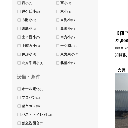
西小
南小
(1)
(8)
緑ケ丘小
東小
(3)
(4)
方財小
東海小
(1)
(8)
川島小
黒岩小
(1)
(4)
【値
土々呂小
南方小
(7)
(3)
22,00
上南方小
一ケ岡小
(3)
(2)
106.81
伊形小
東海東小
(4)
(2)
北方学園小
北浦小
(1)
(1)
売買
設備・条件
オール電化
(6)
プロパン
(18)
都市ガス
(8)
バス・トイレ別
(12)
独立洗面台
(8)