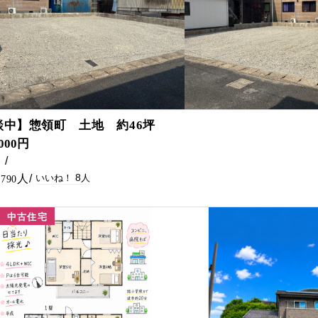
8
談中】惣領町 土地 約46坪
,000円
㎡
8
790
中古住宅