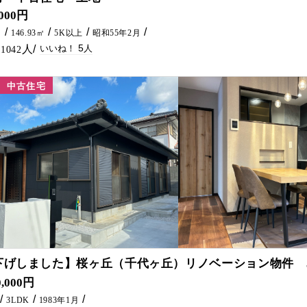
,000円
㎡
146.93㎡
5K以上
昭和55年2月
5
1042
中古住宅
71
下げしました】桜ヶ丘（千代ヶ丘）リノベーション物件 3L
。 御納得頂けるまで、何度でも内見可能です。 必要であれば建物の説明を致しますのでご興味あればお問合せを宜しくお願い致します。 ２０２４年10月 耐震診
0,000円
3LDK
1983年1月