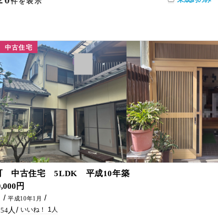
件を表示
中古住宅
1
 中古住宅 5LDK 平成10年築
0,000円
㎡
平成10年1月
1
54