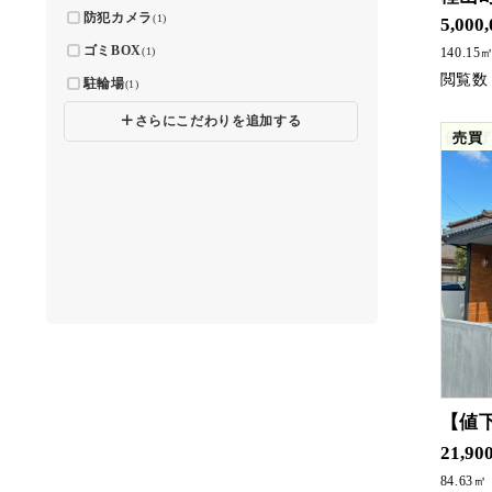
防犯カメラ
(1)
5,000
ゴミBOX
(1)
140.15
駐輪場
(1)
🞣
さらにこだわりを追加する
値下げ
売買
【値
常時内見可能です
21,90
84.63㎡