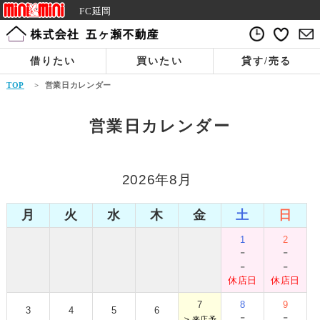
FC延岡
借りたい
買いたい
貸す/売る
TOP
>
営業日カレンダー
営業日カレンダー
2026年8月
月
火
水
木
金
土
日
1
2
-
-
-
-
休店日
休店日
7
8
9
3
4
5
6
-
-
＞
来店予