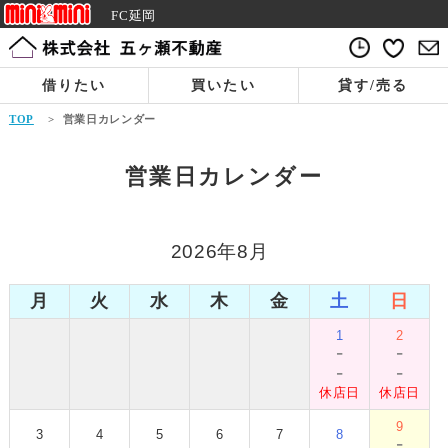
FC延岡
借りたい
買いたい
貸す/売る
TOP
>
営業日カレンダー
営業日カレンダー
2026年8月
月
火
水
木
金
土
日
1
2
-
-
-
-
休店日
休店日
9
3
4
5
6
7
8
-