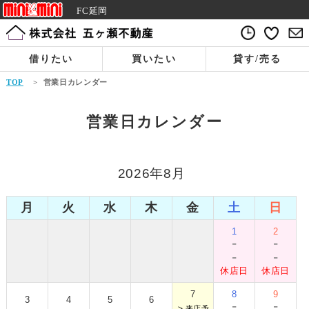
FC延岡
借りたい
買いたい
貸す/売る
TOP
>
営業日カレンダー
営業日カレンダー
2026年8月
月
火
水
木
金
土
日
1
2
-
-
-
-
休店日
休店日
7
8
9
3
4
5
6
-
-
＞
来店予