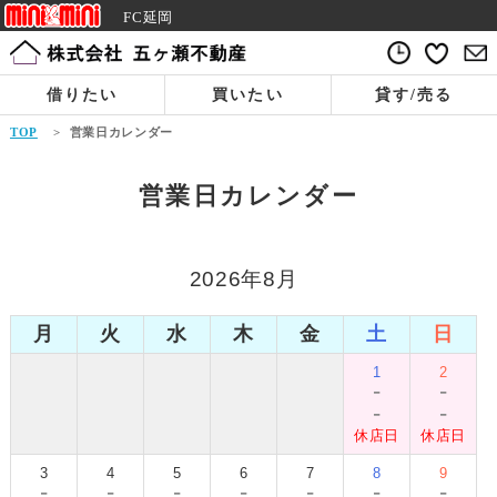
FC延岡
借りたい
買いたい
貸す/売る
TOP
>
営業日カレンダー
営業日カレンダー
2026年8月
月
火
水
木
金
土
日
1
2
-
-
-
-
休店日
休店日
3
4
5
6
7
8
9
-
-
-
-
-
-
-