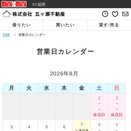
FC延岡
借りたい
買いたい
貸す/売る
TOP
>
営業日カレンダー
営業日カレンダー
2026年8月
月
火
水
木
金
土
日
1
2
-
-
-
-
休店日
休店日
7
8
9
3
4
5
6
-
-
＞
来店予