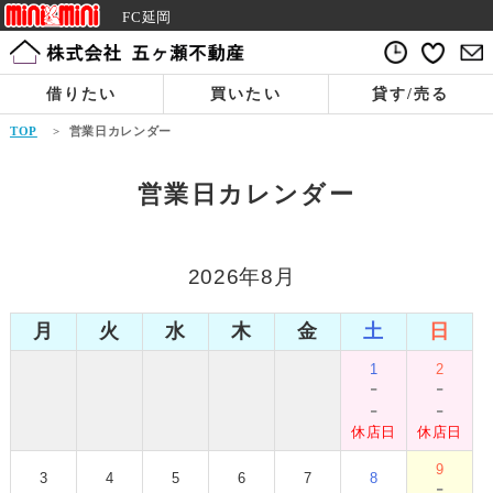
FC延岡
借りたい
買いたい
貸す/売る
TOP
>
営業日カレンダー
営業日カレンダー
2026年8月
月
火
水
木
金
土
日
1
2
-
-
-
-
休店日
休店日
9
3
4
5
6
7
8
-