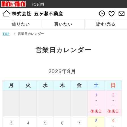
FC延岡
借りたい
買いたい
貸す/売る
TOP
>
営業日カレンダー
営業日カレンダー
2026年8月
月
火
水
木
金
土
日
1
2
-
-
-
-
休店日
休店日
8
9
3
4
5
6
7
-
-