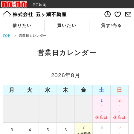
FC延岡
借りたい
買いたい
貸す/売る
TOP
>
営業日カレンダー
営業日カレンダー
2026年8月
月
火
水
木
金
土
日
1
2
-
-
-
-
休店日
休店日
7
8
9
3
4
5
6
-
-
＞
来店予