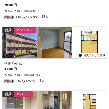
学生様限定！初期費用の22,900円⁉敷金・礼金・仲介手数料不要！！ 社会人の方もお安くご入居できますので、ご相談ください♪ インターネット無料や充実した設備が魅力の賃貸アパートです🏠✨ 大学への通学にも便利なバス停も近く学生さんにもおすすめします！ 延岡市でアパートをお探しなら五ヶ瀬不動産へお気軽にお問合せください♪
28,000円
24.85㎡
1K
2000年3月
28
4385
賃貸
マンション
お気に入りに追加
8
ベルハイム
学生さん、単身の方におすすめの物件です♪ コンビニやお弁当屋さんも徒歩圏内にありますよ～！ 是非一度ご内覧ください(^^)/ 延岡市でアパートをお探しなら、五ヶ瀬不動産にお問い合わせください！！
33,000円
27.00㎡
1K
2000年03月
8
836
賃貸
アパート