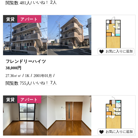
2
481
賃貸
アパート
お気に入りに追加
7
フレンドリーハイツ
学生さん・単身の方におすすめ(*^^*) バス停近くにありますよーー！
38,000円
27.36㎡㎡
1K
2001年01月
7
755
賃貸
アパート
お気に入りに追加