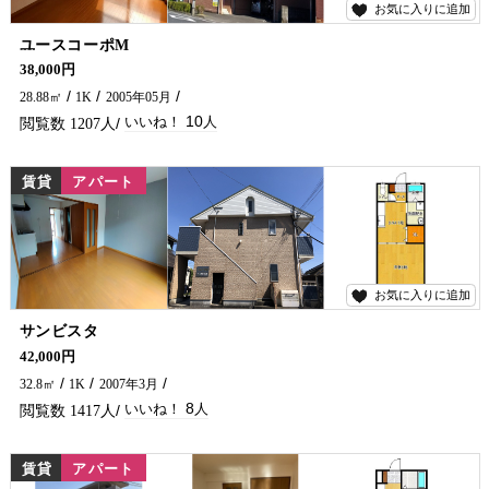
お気に入りに追加
10
ユースコーポM
学生さんおすすめ♪ 近くにディスカウントストアがあり、買い物も楽ですよ～(^^♪ 延岡市の賃貸アパート探しは五ヶ瀬不動産まで!!!
38,000円
28.88㎡
1K
2005年05月
10
1207
賃貸
アパート
お気に入りに追加
8
サンビスタ
学生さん・単身の方オススメ＼(^o^)／ 堤防沿いにあります♪コンビニも徒歩圏内です！ 延岡市で賃貸物件・アパートをお探しなら、五ヶ瀬不動産へお問い合わせください！！
42,000円
32.8㎡
1K
2007年3月
8
1417
賃貸
アパート