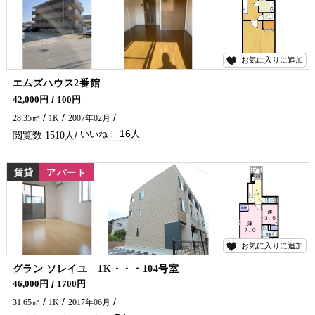
お気に入りに追加
16
エムズハウス2番館
学生さん・単身の方おすすめ☆ インターネット無料（120MB/Wi-Fi付）・ケーブルTV19チャンネル視聴無料です(^O^)／延岡市でアパートをお探しなら、五ヶ瀬不動産にお問い合わせください！！
42,000円
100円
28.35㎡
1K
2007年02月
16
1510
賃貸
アパート
お気に入りに追加
5
グラン ソレイユ 1K・・・104号室
延岡市でアパート・マンションをお探しでしたら五ヶ瀬不動産へお問合せください♪
46,000円
1700円
31.65㎡
1K
2017年06月