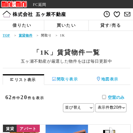
FC延岡
借りたい
買いたい
貸す/売る
TOP
>
賃貸物件
>
間取り
>
1K
「1K」賃貸物件一覧
五ヶ瀬不動産が厳選した物件をほぼ毎日更新中
間取り表示
地図表示
リスト表示
62
20
空室のみ
件中
件を表示
賃貸
アパート