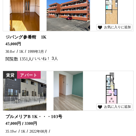
お気に入りに追加
3
ジパング参番館 1K
日当たり最高(*^-^*) スーパー・コンビニ徒歩圏内の物件がでました！！ ネット無料までついていて至れり尽くせりです(^^♪ お問い合わせは五ヶ瀬不動産まで(^^)/
45,000円
30.8㎡
1K
1999年3月
3
1351
賃貸
アパート
お気に入りに追加
2
プルメリアB 1K・・・103号
令和4年8月完成の築浅物件です＼(^o^)／インターネット無料！！ 延岡市の賃貸アパート・マンション探しは五ヶ瀬不動産まで🏠✨
47,000円
3300円
35.19㎡
1K
2022年08月