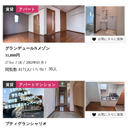
賃貸
アパート
お気に入りに追加
35
グランデュールNメゾン
コンビニ・バス停が近く、通学にも便利な学生さんにもおすすめの賃貸アパートです。 インターネット無料や充実した設備が魅力。 生活しやすい環境で、初めての一人暮らしにも安心です♪ 気になる方はお気軽に五ヶ瀬不動産へお問合せください😊
31,000円
27.6㎡
1K
2002年03 月
35
4171
賃貸
アパートマンション
お気に入りに追加
28
プティグランシャリオ