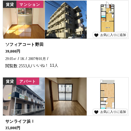
賃貸
マンション
お気に入りに追加
11
ソフィアコート野田
九科大生様－(^_^)/住み替えご検討中の方ご連絡ください！もちろんその他の方も大歓迎です(^_^)/ 最上階の角部屋ですよー♪ 延岡市の賃貸アパート・マンション探しは五ヶ瀬不動産まで(^_-)-☆
39,000円
29.05㎡
1K
2007年01月
11
2553
賃貸
アパート
お気に入りに追加
1
サンライフ浜Ⅰ
スーパーが近くてとっても便利です(*'▽') ウォシュレット・エアコンも付いてて快適です!(^^)! お問い合わせは五ヶ瀬不動産まで(^^♪
35,000円