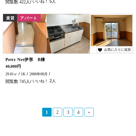
5
422
賃貸
アパート
お気に入りに追加
2
Petty Net伊形 B棟
南延岡IC付近に一人暮らし向けの物件が出ました！ 小型犬可の物件になります。 延岡市でアパートをお探しなら、五ヶ瀬不動産までお問い合わせください。
40,000円
29.81㎡
1K
2006年08月
2
745
1
2
3
4
»