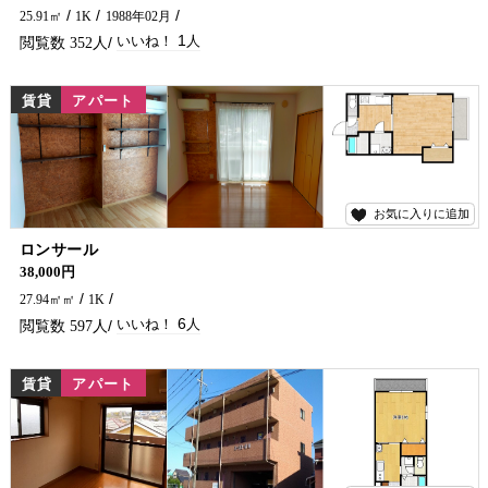
25.91㎡
1K
1988年02月
1
352
賃貸
アパート
お気に入りに追加
6
ロンサール
インターネットの使用が無料になりました。
38,000円
27.94㎡㎡
1K
6
597
賃貸
アパート