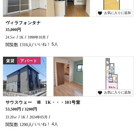
お気に入りに追加
5
ヴィラフォンタナ
高台にあります♪2階角部屋のお部屋です(^^)/ 十号線・南延岡ICまでのアクセスに良い場所です♪ 延岡市の賃貸アパート探しは五ヶ瀬不動産へお問い合わせください!!!
35,000円
24.5㎡
1K
1998年10月
5
1316
賃貸
アパート
お気に入りに追加
4
サウスウェー Ⅶ 1K・・・101号室
エアコン2台・ガスコンロ・インターネット無料付です♪ 全室角のお部屋になります！ アパートお探しなら五ヶ瀬不動産へお問合せください🏠✨
53,500円
3200円
33.20㎡
1K
2024年05月
4
1200