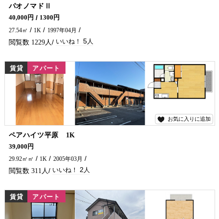
5
パオノマドⅡ
スーパー・コンビニ・イオン近くにあり便利な場所です！ 単身の方、おすすめですよ～～(*^^*) 延岡市でアパートをお探しなら、五ヶ瀬不動産にお問い合わせください🏠✨
40,000円
1300円
27.54㎡
1K
1997年04月
5
1229
賃貸
アパート
お気に入りに追加
2
ペアハイツ平原 1K
高台にあります一人暮らしにおすすめのアパートです★ コンビニ・バス停近くにありますよーー！ インターネットも無料です(^^)/ 延岡市でアパートをお探しなら、五ヶ瀬不動産にお問い合わせください🏠✨
39,000円
29.92㎡㎡
1K
2005年03月
2
311
賃貸
アパート