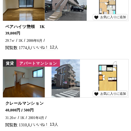
お気に入りに追加
12
ペアハイツ惣領 1K
インターネット無料付★単身の方におすすめのアパートです(^^)/ 延岡市でアパートをお探しなら、五ヶ瀬不動産にお問い合わせください🏠✨
39,000円
29.7㎡
1K
2006年6月
12
1774
賃貸
アパートマンション
お気に入りに追加
13
クレールマンション
スーパー・飲食店・コインランドリーなど近くにあり、利便性◎です(*^^*) インターネット無料もお得ですよ～♪ アパートをお探しでしたら是非五ヶ瀬不動産へお問合せください🏠✨
40,000円
500円
31.20㎡
1K
2001年4月
13
1310