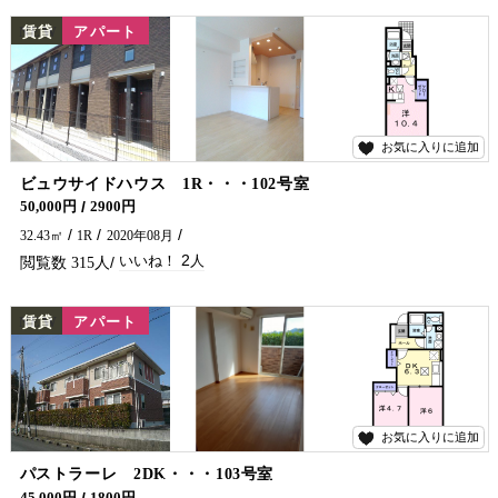
NEW
賃貸
アパート
お気に入りに追加
2
ビュウサイドハウス 1R・・・102号室
カウンターキッチン・ガスコンロ付です♪
50,000円
2900円
32.43㎡
1R
2020年08月
2
315
NEW
賃貸
アパート
お気に入りに追加
6
パストラーレ 2DK・・・103号室
沖田町に大東建託の物件がでました！ 延岡市でアパートをお探しなら五ヶ瀬不動産までお問い合わせください。