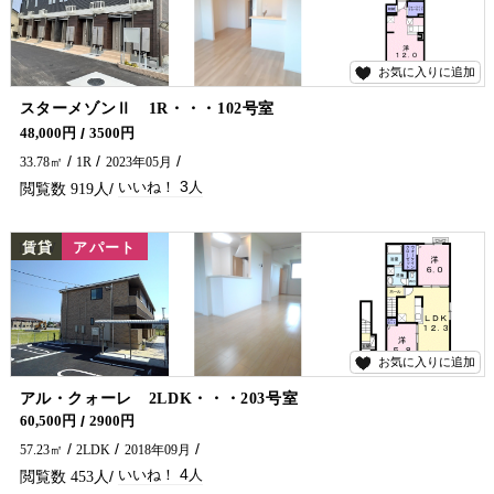
お気に入りに追加
3
スターメゾンⅡ 1R・・・102号室
単身の方オススメの築浅出ました(*^^*) ネット無料・コンロ・宅配ボックス付きです★ アパートをお探しでしたら是非五ヶ瀬不動産へお問合せください🏠✨
48,000円
3500円
33.78㎡
1R
2023年05月
3
919
NEW
賃貸
アパート
お気に入りに追加
4
アル・クォーレ 2LDK・・・203号室
2018年築、2LDKのお部屋です！
60,500円
2900円
57.23㎡
2LDK
2018年09月
4
453