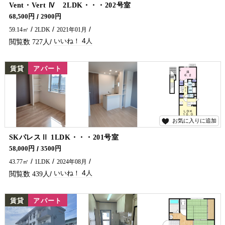
4
Vent・Vert Ⅳ 2LDK・・・202号室
エアコン２台・ガスコンロ付です♪ 延岡市で賃貸アパート・マンションをお探しなら五ヶ瀬不動産へお問合せください🏠✨
68,500円
2900円
59.14㎡
2LDK
2021年01月
4
727
NEW
賃貸
アパート
お気に入りに追加
4
SKパレスⅡ 1LDK・・・201号室
エアコン２台・ガスコンロ・ネット無料付です♪ 延岡市でアパート・マンションをお探しでしたら五ヶ瀬不動産へお問合せください✨
58,000円
3500円
43.77㎡
1LDK
2024年08月
4
439
NEW
賃貸
アパート