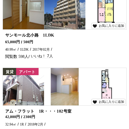
お気に入りに追加
7
サンモール北小路 1LDK
ハイグレード次世代型省エネマンションに空予定です♪ 共用部分・室内の設備も整ったおすすめ物件です！ 延岡市のアパート・マンションのことなら五ヶ瀬不動産へお問合せください🏠✨
65,000円
500円
40.99㎡
1LDK
2017年02月
7
598
NEW
賃貸
アパート
お気に入りに追加
6
アム・フラット 1R・・・102号室
42,000円
2300円
32.94㎡
1R
2018年2月