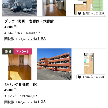
お気に入りに追加
8
プラウド野田 壱番館・弐番館
ペット可物件が出ました!(^^)! ワンちゃんを飼われてる方必見です(^^♪ 延岡市でペットの飼える賃貸物件・アパートをお探しなら、五ヶ瀬不動産へお問い合わせください！！
43,000円
43.84㎡
3K
1967年03月
8
1171
NEW
賃貸
アパート
お気に入りに追加
3
ジパング参番館 1K
日当たり最高(*^-^*) スーパー・コンビニ徒歩圏内の物件がでました！！ ネット無料までついていて至れり尽くせりです(^^♪ お問い合わせは五ヶ瀬不動産まで(^^)/
45,000円
30.8㎡
1K
1999年3月
3
1343