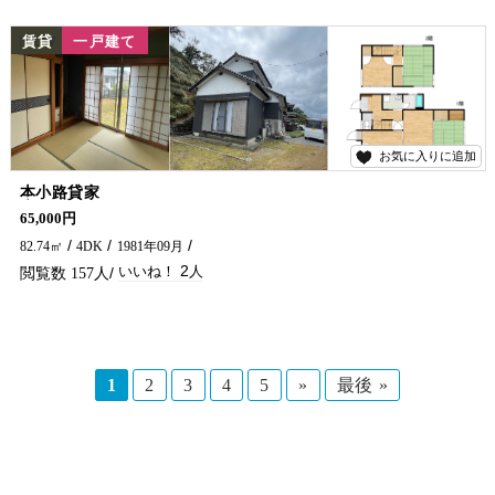
NEW
賃貸
一戸建て
お気に入りに追加
2
本小路貸家
高台にペット可物件でました。見晴らしも非常によく庭も広々で駐車場としても利用できます。 ファミリー向け物件となります。 五ヶ瀬不動産までお問合せをお待ちしております♪
65,000円
82.74㎡
4DK
1981年09月
2
157
1
2
3
4
5
»
最後 »