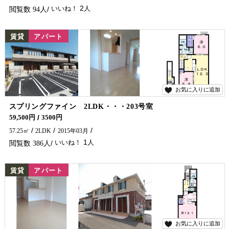
2
94
NEW
賃貸
アパート
お気に入りに追加
1
スプリングファイン 2LDK・・・203号室
エアコン２台付です♪ アパートをお探しでしたら是非五ヶ瀬不動産へお問合せください🏠✨
59,500円
3500円
57.25㎡
2LDK
2015年03月
1
386
NEW
賃貸
アパート
お気に入りに追加