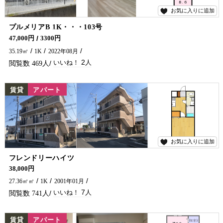
お気に入りに追加
2
プルメリアB 1K・・・103号
令和4年8月完成の築浅物件です＼(^o^)／インターネット無料！！ 延岡市の賃貸アパート・マンション探しは五ヶ瀬不動産まで🏠✨
47,000円
3300円
35.19㎡
1K
2022年08月
2
469
NEW
賃貸
アパート
お気に入りに追加
7
フレンドリーハイツ
学生さん・単身の方におすすめ(*^^*) バス停近くにありますよーー！
38,000円
27.36㎡㎡
1K
2001年01月
7
741
NEW
賃貸
アパート