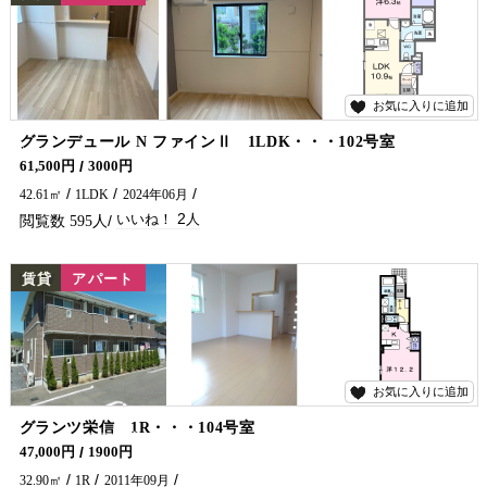
お気に入りに追加
2
グランデュール N ファインⅡ 1LDK・・・102号室
インターネット無料・エアコン２台付のペット飼育可能物件です♪ 延岡市でアパート・マンションをお探しでしたら五ヶ瀬不動産へお問合せください！
61,500円
3000円
42.61㎡
1LDK
2024年06月
2
595
NEW
賃貸
アパート
お気に入りに追加
2
グランツ栄信 1R・・・104号室
一人暮らしの方必見★人気エリアの物件に空予定がでました！ 延岡市でアパート・マンションをお探しでしたら是非五ヶ瀬不動産へお問合せください🏠✨
47,000円
1900円
32.90㎡
1R
2011年09月