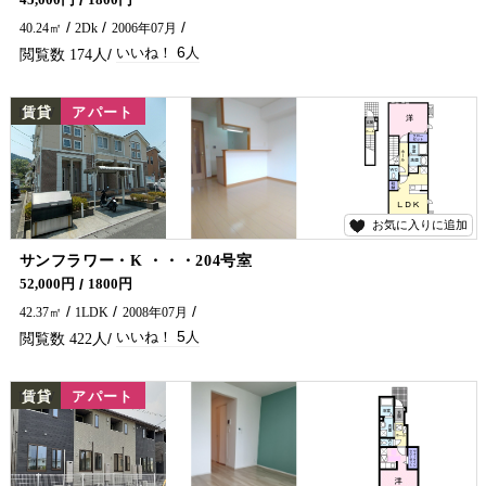
45,000円
1800円
40.24㎡
2Dk
2006年07月
6
174
NEW
賃貸
アパート
お気に入りに追加
5
サンフラワー・K ・・・204号室
アパートをお探しでしたら是非五ヶ瀬不動産へお問合せください🏠✨
52,000円
1800円
42.37㎡
1LDK
2008年07月
5
422
NEW
賃貸
アパート