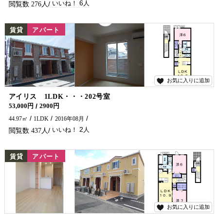
6
276
NEW
賃貸
アパート
お気に入りに追加
2
アイリス 1LDK・・・202号室
53,000円
2900円
44.97㎡
1LDK
2016年08月
2
437
NEW
賃貸
アパート
お気に入りに追加