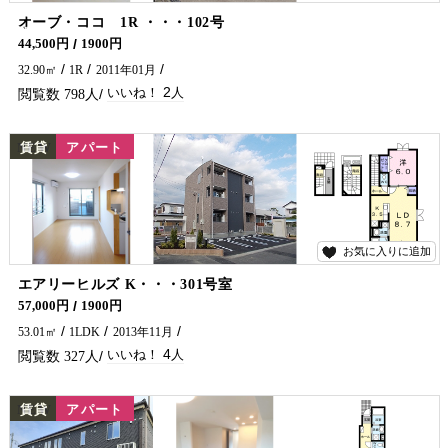
2
オーブ・ココ 1R ・・・102号
延岡インター近く！ アパートをお探しでしたら是非五ヶ瀬不動産へお問合せください🏠✨
44,500円
1900円
32.90㎡
1R
2011年01月
2
798
NEW
賃貸
アパート
お気に入りに追加
4
エアリーヒルズ K・・・301号室
3階角部屋です！ 延岡市でアパート・マンションをお探しでしたら五ヶ瀬不動産へお問合せください♪
57,000円
1900円
53.01㎡
1LDK
2013年11月
4
327
NEW
賃貸
アパート