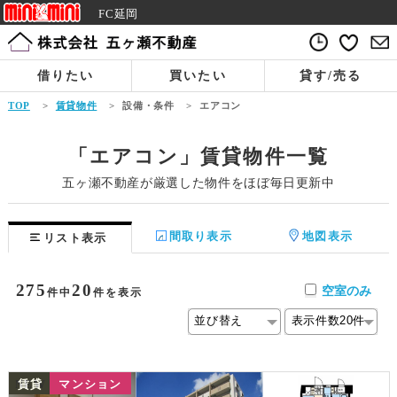
FC延岡
借りたい
買いたい
貸す/売る
TOP
>
賃貸物件
>
設備・条件
>
エアコン
「エアコン」賃貸物件一覧
五ヶ瀬不動産が厳選した物件をほぼ毎日更新中
間取り表示
地図表示
リスト表示
275
20
空室のみ
件中
件を表示
NEW
賃貸
マンション