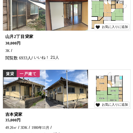
お気に入りに追加
21
山月2丁目貸家
山月町の貸家になります!(^^)! 静かな場所でゆっくり過ごしませんか？ 修繕のご要望等ございましたら相談下さい(^^)/
30,000円
3K
21
6933
賃貸
一戸建て
お気に入りに追加
40
吉本貸家
35,000円
49.26㎡
3DK
1980年11月