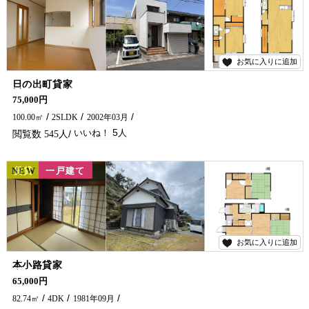
お気に入りに追加
5
日の出町貸家
延岡駅・公園が徒歩圏内にあります♪ うれしい広々ウォークインクローゼット付です(^^)/ 延岡で貸家をお探しなら五ヶ瀬不動産までお問い合わせください♪
75,000円
100.00㎡
2SLDK
2002年03月
5
545
NEW
賃貸
一戸建て
お気に入りに追加
2
本小路貸家
高台にペット可物件でました。見晴らしも非常によく庭も広々で駐車場としても利用できます。 ファミリー向け物件となります。 五ヶ瀬不動産までお問合せをお待ちしております♪
65,000円
82.74㎡
4DK
1981年09月