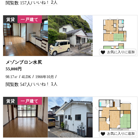
2
157
賃貸
一戸建て
お気に入りに追加
1
メゾンブロン水尻
水尻にペット飼育可物件が出ました！ 延岡で貸家をお探しなら五ヶ瀬不動産までお問い合わせください。
55,000円
98.17㎡
4LDK
1966年10月
1
547
賃貸
一戸建て
お気に入りに追加