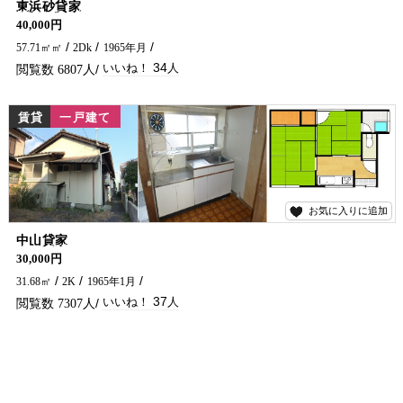
東浜砂貸家
浜砂町に貸家でました！ペット飼育できますよ～♪
40,000円
57.71㎡㎡
2Dk
1965年月
34
6807
賃貸
一戸建て
お気に入りに追加
37
中山貸家
★初期費用お得です★
30,000円
31.68㎡
2K
1965年1月
37
7307