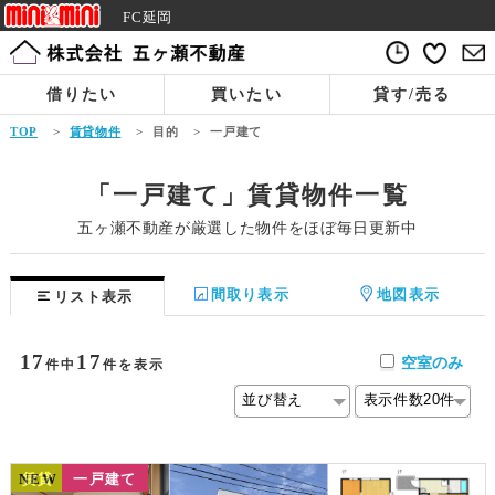
FC延岡
借りたい
買いたい
貸す/売る
TOP
>
賃貸物件
>
目的
>
一戸建て
「一戸建て」賃貸物件一覧
五ヶ瀬不動産が厳選した物件をほぼ毎日更新中
間取り表示
地図表示
リスト表示
17
17
空室のみ
件中
件を表示
NEW
賃貸
一戸建て