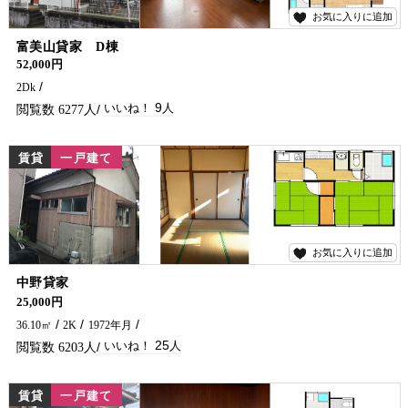
お気に入りに追加
9
富美山貸家 D棟
52,000円
2Dk
9
6277
賃貸
一戸建て
お気に入りに追加
25
中野貸家
お家賃お得な貸家です。お車なしでも買い物に便利な所です(^^♪
25,000円
36.10㎡
2K
1972年月
25
6203
賃貸
一戸建て