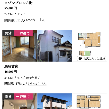
1
メゾンブロン方財
方財にペット飼育可物件が出ました！ 延岡で貸家をお探しなら五ヶ瀬不動産までお問い合わせください。
55,000円
72.19㎡
3DK
1
511
賃貸
一戸建て
お気に入りに追加
7
馬崎貸家
人気の高千穂通に貸家が出ました～！ 延岡市の貸家、戸建て探しは五ヶ瀬不動産まで!!!
46,000円
58.65㎡
3DK
1980年月
7
1784
賃貸
一戸建て