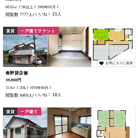
68.03㎡
5K以上
1969年01月
21
7777
賃貸
一戸建てテナント
お気に入りに追加
18
春野貸店舗
学習塾や美容サロン・倉庫などいかがでしょうか！ テナント兼居住OK、もちろん居住用としてもご入居可能です(^^♪
39,000円
55.8㎡
2Dk
1978年06月
18
8469
賃貸
一戸建て