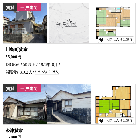
賃貸
一戸建て
お気に入りに追加
9
川島町貸家
川島に6DKの広々貸家がでました！ お子様が成長されて部屋が手狭になってきた方にお勧めです♪ ペット飼育も相談できます♪ 延岡市の賃貸アパート・一戸建て探しは五ヶ瀬不動産へお問合せください!!!
55,000円
139.63㎡
5K以上
1976年10月
9
3162
賃貸
一戸建て
お気に入りに追加
21
今津貸家
日当たり良好、平屋建ての貸家です(^^)/ お庭も付いておりファミリーオススメです★
55,000円