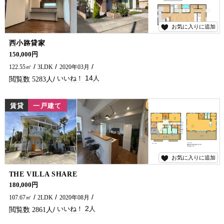
お気に入りに追加
14
西小路貸家
長期優良住宅(^^)普通車4台以上駐車可能です❤❤ 令和２年３月築の築浅物件です！気になる方はお問合せくださいませ。
150,000円
122.55㎡
3LDK
2020年03月
14
5283
賃貸
一戸建て
お気に入りに追加
2
THE VILLA SHARE
広々LDKの戸建てが登場です♪ 店舗・事務所としてのご利用もご相談可能！
180,000円
107.67㎡
2LDK
2020年08月
2
2861