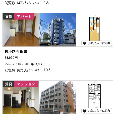
4
1476
賃貸
アパート
お気に入りに追加
10
桜小路五番館
学生さん・単身の方におすすめのアパートです♪ 市役所・コンビニ・繁華街は徒歩圏内にあります(^^)/ 日当たり・風通しもGOOD★ 延岡市でアパート・マンションをお探しなら、五ヶ瀬不動産にお問い合わせください！！
38,000円
25.67㎡
1R
2001年03月
10
1671
賃貸
マンション
お気に入りに追加