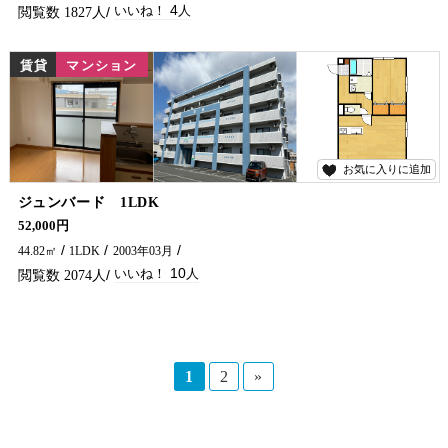
4
1827
賃貸
マンション
お気に入りに追加
10
ジュンバード 1LDK
リビングは広々LDK、設備も充実している人気マンションに空予定が出ました～♪ 日当たりgood★お隣にはコンビニがあります(*^^*) 延岡市でアパート・マンションをお探しなら、五ヶ瀬不動産へお問い合わせください！！
52,000円
44.82㎡
1LDK
2003年03月
10
2074
1
2
»