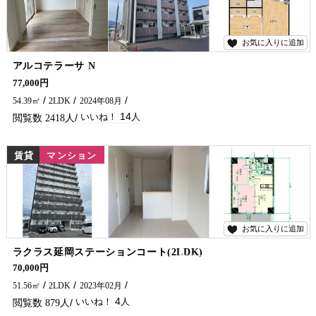
お気に入りに追加
14
アルコテラーサ N
延岡駅近くに2024年8月完成の築浅物件最上階に空予定がでました!(^^)! スーパーも歩いて行ける立地です♪ オートロック、防犯カメラ付き、宅配ボックス完備でセキュリティ万全です(^^♪ 延岡市のアパート・マンションについてお問い合わせは五ヶ瀬不動産まで！！
77,000円
54.39㎡
2LDK
2024年08月
14
2418
賃貸
マンション
お気に入りに追加
4
ラクラス延岡ステーションコート(2LDK)
大人気の築浅マンションに空き予定がでました(^^♪ 早いもの勝ちになりそうです!(^^)! 延岡市のアパート・マンションについてお問い合わせは五ケ瀬不動産まで！！
70,000円
51.56㎡
2LDK
2023年02月
4
879