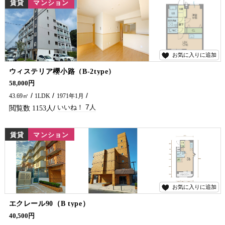
賃貸
マンション
お気に入りに追加
7
ウィステリア櫻小路（B-2type）
繁華街徒歩圏内にある一人暮らしの方におすすめの物件★ オートロック・防犯カメラもありますので女性の方も安心です♪ 延岡市で賃貸物件・アパート・マンションをお探しなら、五ヶ瀬不動産へお問い合わせください！！
58,000円
43.69㎡
1LDK
1971年1月
7
1153
賃貸
マンション
お気に入りに追加
19
エクレール90（B type）
外装・内装リニューアル フリーレント2カ月つきました！ 単身の方おすすめですよー！ スーパー・コンビニ・金融機関・病院近く便利です(*^^*) 延岡市で賃貸物件・アパート・アパートをお探しなら、五ヶ瀬不動産へお問い合わせください！！
40,500円