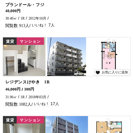
7
プランドール・フジ
10号線沿いの便利な立地に空き物件出ました！！
40,000円
30.40㎡
1R
2012年10月
7
913
賃貸
マンション
お気に入りに追加
17
レジデンスけやき 1R
繁華街・イオンが近く便利な場所です オートロック・防犯カメラを完備していますので女性の方も安心♪ 便利な宅配BOX、エレベーター付です！ 延岡市のアパート・マンションについてお問い合わせは五ヶ瀬不動産まで！！
46,000円
300円
31.96㎡
1R
2018年03月
17
1082
賃貸
マンション