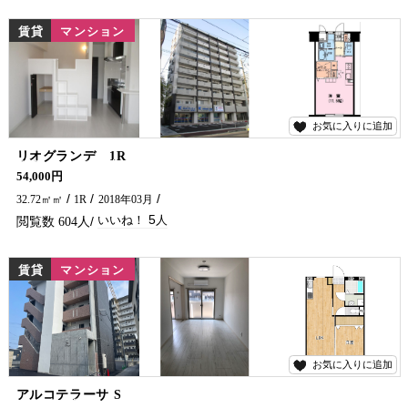
賃貸
マンション
お気に入りに追加
5
リオグランデ 1R
繁華街徒歩圏内のマンションに空き予定出ました(*^-^*) 延岡市の賃貸アパート・マンション探しは五ヶ瀬不動産へご相談ください!!!
54,000円
32.72㎡㎡
1R
2018年03月
5
604
賃貸
マンション
お気に入りに追加
17
アルコテラーサ S
2024年8月完成の築浅マンションです！ スーパー近くにあります(^^)/ 延岡市の賃貸アパート・マンション探しは五ヶ瀬不動産まで🏠✨