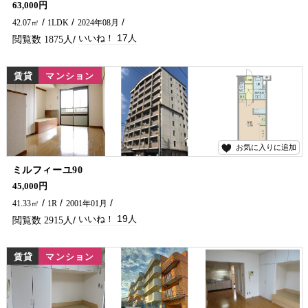
63,000円
42.07㎡
1LDK
2024年08月
17
1875
賃貸
マンション
お気に入りに追加
19
ミルフィーユ90
Wi-Fi付のインターネット無料★ 防犯カメラ・オートロック付き、女性限定なので安心です(^^♪ 延岡市で賃貸物件・アパート・マンションをお探しなら、五ヶ瀬不動産へお問い合わせください！！
45,000円
41.33㎡
1R
2001年01月
19
2915
賃貸
マンション