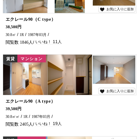
お気に入りに追加
11
エクレール90（C type）
外装・内装リニューアル フリーレント2カ月ついてます！ 単身の方おすすめですよー！ スーパー・コンビニ・金融機関・病院近く便利です(*^^*) 延岡市で賃貸物件・アパート・マンションをお探しなら、五ヶ瀬不動産へお問い合わせください！！
38,500円
30.8㎡
1R
1987年03月
11
1846
賃貸
マンション
お気に入りに追加
19
エクレール90（A type）
外装・内装リニューアル フリーレント2カ月つきました！ 単身の方おすすめですよー！ スーパー・コンビニ・金融機関・病院近く便利です(*^^*) 延岡市で賃貸物件・アパート・マンションをお探しなら、五ヶ瀬不動産へお問い合わせください！！
39,500円
30.8㎡㎡
1R
1987年03月
19
2405