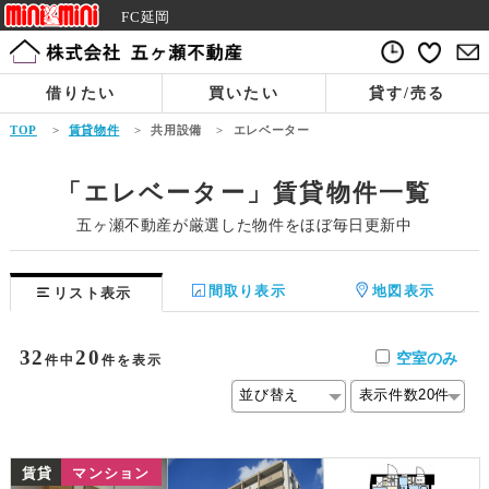
FC延岡
借りたい
買いたい
貸す/売る
TOP
>
賃貸物件
>
共用設備
>
エレベーター
「エレベーター」賃貸物件一覧
五ヶ瀬不動産が厳選した物件をほぼ毎日更新中
間取り表示
地図表示
リスト表示
32
20
空室のみ
件中
件を表示
NEW
賃貸
マンション