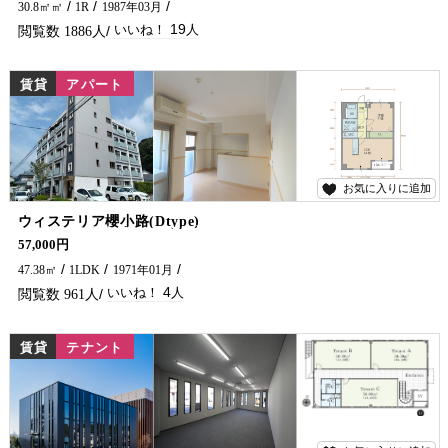
30.8㎡㎡
1R
1987年03月
19
1886
賃貸
アパート
お気に入りに追加
4
ウィステリア櫻小路(Dtype)
ペットが飼える1LDKに退去予定がでました！ 近くにコンビニやドラッグストアがあり、利便性も良い立地です!(^^)! 延岡市で賃貸物件・アパート・マンションをお探しなら、五ヶ瀬不動産へお問い合わせください！！
57,000円
47.38㎡
1LDK
1971年01月
4
961
賃貸
テナント