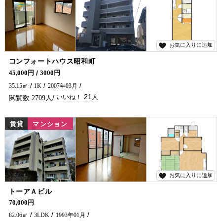
お気に入りに追加
21
コンフォートハウス昭和町
オートロック付きで女性の方も安心・エレベーター付き日当たりGoodです(*'▽') 延岡市でアパート・マンションをお探しなら、五ヶ瀬不動産にお問い合わせください🏠✨
45,000円
3000円
35.15㎡
1K
2007年03月
21
2709
賃貸
マンション
お気に入りに追加
4
トーアＡビル
室内広々3LDK・エレベーター付き解放感溢れるお部屋です♪♪ 延岡市でアパートをお探しなら、五ヶ瀬不動産にお問い合わせください🏠✨
70,000円
82.06㎡
3LDK
1993年01月