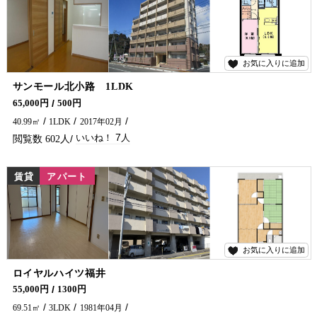
お気に入りに追加
7
サンモール北小路 1LDK
ハイグレード次世代型省エネマンションに空予定です♪ 共用部分・室内の設備も整ったおすすめ物件です！ 延岡市のアパート・マンションのことなら五ヶ瀬不動産へお問合せください🏠✨
65,000円
500円
40.99㎡
1LDK
2017年02月
7
602
賃貸
アパート
お気に入りに追加
4
ロイヤルハイツ福井
小型犬飼育可能、駅近くにあります(^^)/ 光インターネットも無料ですよ～～♪ 延岡市で賃貸物件・アパートをお探しなら、五ヶ瀬不動産へお問い合わせください！！
55,000円
1300円
69.51㎡
3LDK
1981年04月