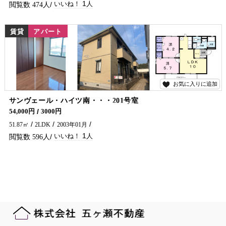
1
474
賃貸
アパート
お気に入りに追加
1
サンヴェール・ハイツ南・・・201号室
アパートをお探しでしたら是非五ヶ瀬不動産へお問合せください🏠✨
54,000円
3000円
51.87㎡
2LDK
2003年01月
1
596