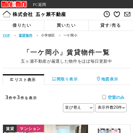
FC延岡
借りたい
買いたい
貸す/売る
TOP
>
賃貸物件
>
小学校区
>
一ケ岡小
「一ケ岡小」賃貸物件一覧
五ヶ瀬不動産が厳選した物件をほぼ毎日更新中
間取り表示
地図表示
リスト表示
3
3
空室のみ
件中
件を表示
賃貸
マンション