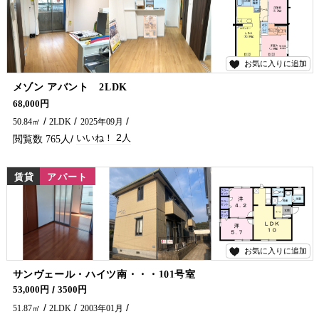
お気に入りに追加
2
メゾン アバント 2LDK
北一ケ岡区域に鉄筋コンクリートの築浅物件が出ました！！ インターネット無料等設備も沢山ついててオススメです(^^♪ スーパーにも歩いて行けちゃいます♪ お問い合わせは五ヶ瀬不動産まで！！
68,000円
50.84㎡
2LDK
2025年09月
2
765
賃貸
アパート
お気に入りに追加
1
サンヴェール・ハイツ南・・・101号室
アパートをお探しでしたら是非五ヶ瀬不動産へお問合せください🏠✨
53,000円
3500円
51.87㎡
2LDK
2003年01月