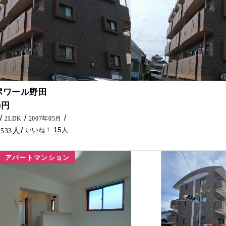
15
ポワール野田
のカウンターキッチン・鉄筋コンクリート造で防音性・断熱性
0円
2LDK
2007年05月
15
533
アパートマンション