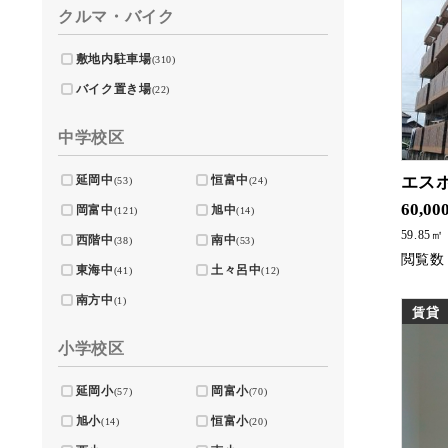
クルマ・バイク
敷地内駐車場
(310)
バイク置き場
(22)
中学校区
延岡中
恒富中
エス
(53)
(24)
人気
60,00
岡富中
旭中
(121)
(14)
59.85㎡
西階中
南中
(38)
(53)
東海中
土々呂中
(41)
(12)
南方中
(1)
賃貸
小学校区
延岡小
岡富小
(57)
(70)
旭小
恒富小
(14)
(20)