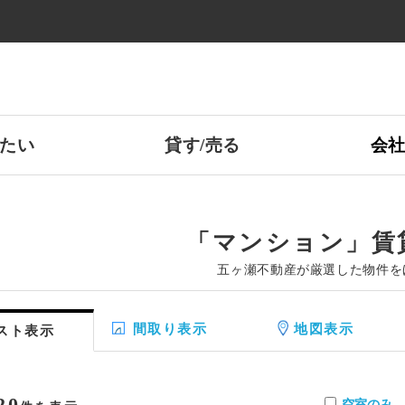
たい
貸す/売る
会
「マンション」賃
五ヶ瀬不動産が厳選した物件を
間取り表示
地図表示
スト表示
20
空室のみ