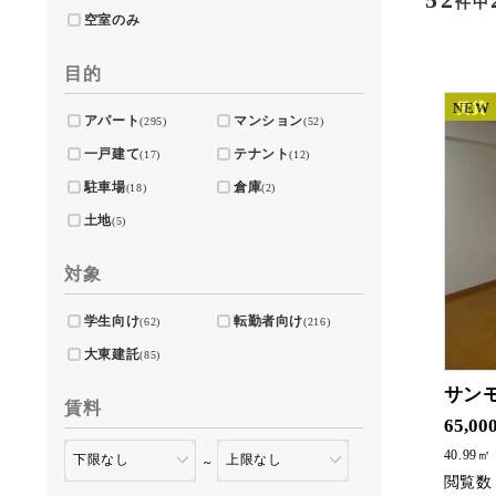
件中
空室のみ
目的
NEW
賃貸
アパート
マンション
(295)
(52)
一戸建て
テナント
(17)
(12)
駐車場
倉庫
(18)
(2)
土地
(5)
対象
学生向け
転勤者向け
(62)
(216)
大東建託
(85)
サン
賃料
ハイグレード次世
65,00
40.99㎡
～