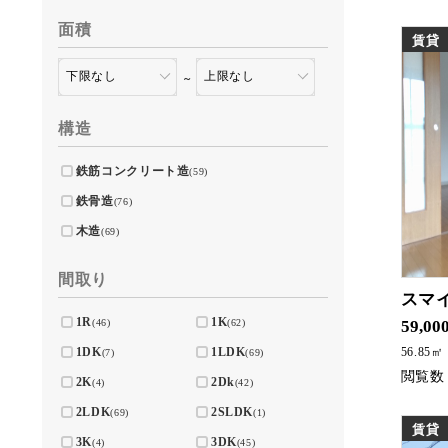
面積
賃貸
～
構造
鉄筋コンクリート造
(59)
鉄骨造
(76)
木造
(69)
間取り
スマ
人気な
1R
1K
(46)
(62)
59,00
1DK
1LDK
56.85㎡
(7)
(69)
2K
2Dk
(4)
(42)
2LDK
2SLDK
(69)
(1)
賃貸
3K
3DK
(4)
(45)