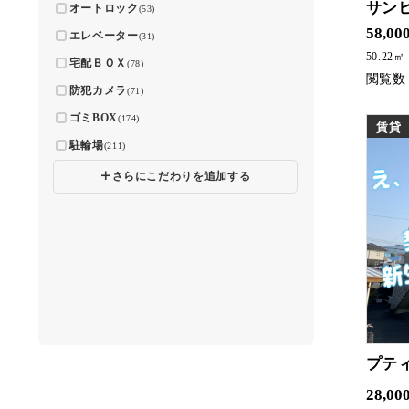
サン
オートロック
(53)
人気地区にファミリー向け物件
58,00
エレベーター
(31)
50.22㎡
宅配ＢＯＸ
(78)
防犯カメラ
(71)
ゴミBOX
(174)
賃貸
駐輪場
(211)
🞣
さらにこだわりを追加する
プテ
学生様限定！初期費用の22,900円⁉敷金・礼金・仲
28,00