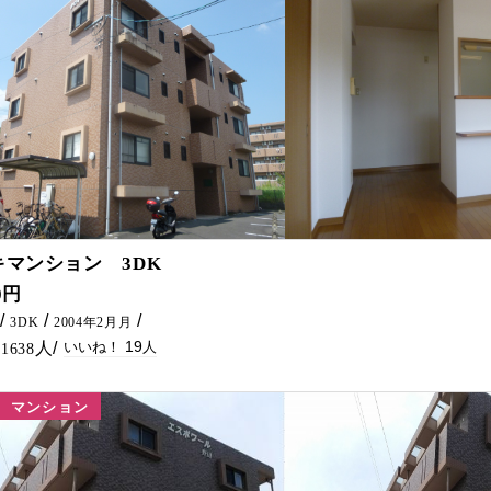
19
キマンション 3DK
鉄筋コンクリートの物件がでました。 ご家族でお引越しをお考えの方にオススメです(^^♪ 延岡市で賃貸物件・アパート・マンションをお探しな
0円
3DK
2004年2月月
19
1638
マンション