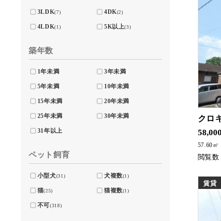
3LDK
4DK
(7)
(2)
4LDK
5K以上
(1)
(3)
築年数
1年未満
3年未満
5年未満
10年未満
15年未満
20年未満
25年未満
30年未満
クロ
大人気の地区に
31年以上
58,00
57.60㎡
ペット飼育
小型犬
犬複数
(31)
(1)
賃貸
猫
猫複数
(25)
(1)
不可
(318)