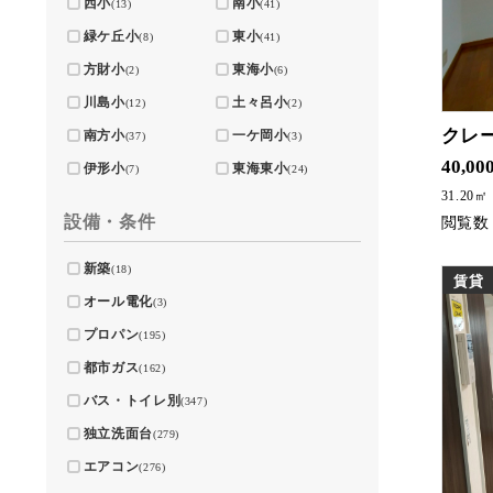
西小
南小
(13)
(41)
緑ケ丘小
東小
(8)
(41)
方財小
東海小
(2)
(6)
川島小
土々呂小
(12)
(2)
クレ
南方小
一ケ岡小
(37)
(3)
スーパー・飲食店・
40,00
伊形小
東海東小
(7)
(24)
31.20㎡
設備・条件
新築
(18)
賃貸
オール電化
(3)
プロパン
(195)
都市ガス
(162)
バス・トイレ別
(347)
独立洗面台
(279)
エアコン
(276)