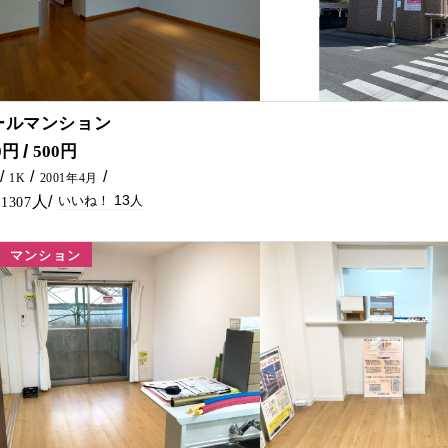
13
ールマンション
コインランドリーなど近くにあり、利便性◎です(*^^*) インターネット無料もお得ですよ～♪ アパートをお探しでしたら是非五ヶ瀬不動産へお問合せください🏠✨
0円
500円
1K
2001年4月
13
1307
マンション