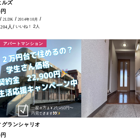
ヒルズ
がでました！ 徒歩圏内にスーパー等あります。 延岡市でアパートをお探しなら五ヶ瀬不動産までお問い合わせください。
0円
2LDK
2014年10月
2
204
アパートマンション
28
ィグランシャリオ
介手数料不要！！ 社会人の方もお安くご入居できますので、ご相談ください♪ インターネット無料や充実した設備が魅力の賃貸アパートです🏠✨ 大学への通学にも便利なバス停も近く学生さんにもおすすめします！ 延岡市でアパートをお探しなら五ヶ瀬不動産へお気軽にお問合せください♪
0円