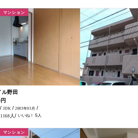
マンション
5
イル野田
南方小校区にファミリーおすすめ物件でました！！ コンビニ・
0円
3DK
2003年03月
5
1168
マンション