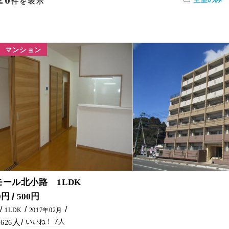
件を表示
マンション
7
モール北小路 1LDK
代型省エネマンションに空予定です♪ 共用部分・室内の設備も整ったおすすめ物件です！ 延岡市のアパート・マンションのことなら五ヶ瀬不動産へお問合せください🏠✨
0円
500円
1LDK
2017年02月
7
626