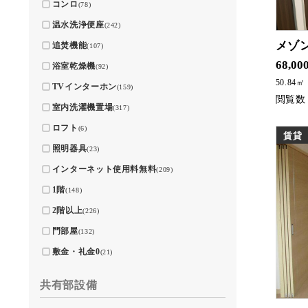
コンロ
(78)
温水洗浄便座
(242)
メゾン
追焚機能
(107)
北一ケ岡区域に
68,00
浴室乾燥機
(92)
50.84㎡
TVインターホン
(159)
室内洗濯機置場
(317)
ロフト
(6)
賃貸
照明器具
(23)
インターネット使用料無料
(209)
1階
(148)
2階以上
(226)
門部屋
(132)
敷金・礼金0
(21)
共有部設備