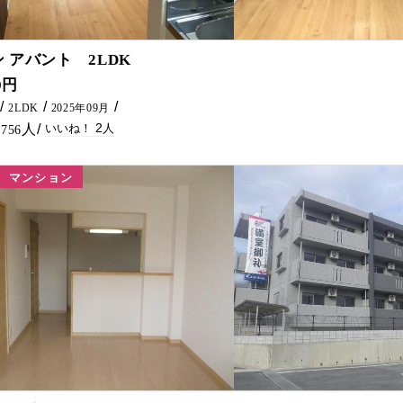
2
 アバント 2LDK
鉄筋コンクリートの築浅物件が出ました！！ インターネット無料等設備も沢山ついててオススメです(^^♪ スーパーにも歩いて行けちゃいます♪ お問い合わ
0円
2LDK
2025年09月
2
756
マンション
2