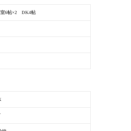
室6帖×2 DK4帖
X
可