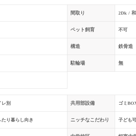
間取り
2Dk
和
ペット飼育
不可
構造
鉄骨造
駐輪場
無
イレ別
共用部設備
ゴミBO
ふたり暮らし向き
ニッチなこだわり
子ども