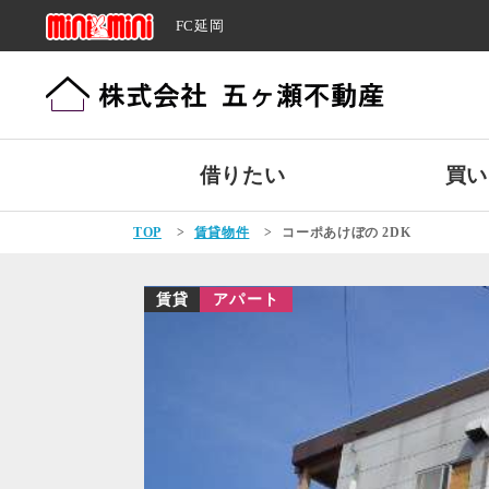
FC延岡
借りたい
買い
TOP
>
賃貸物件
>
コーポあけぼの 2DK
賃貸
アパート