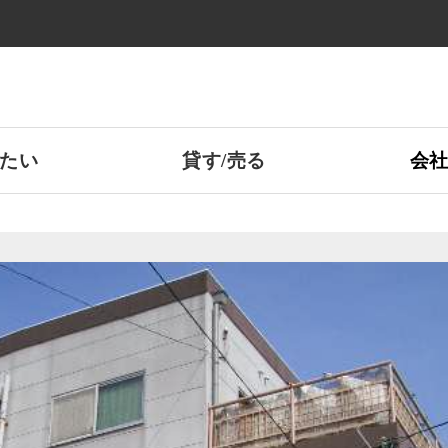
たい
貸す/売る
会