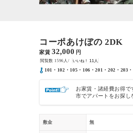
コーポあけぼの 2DK
32,000
家賃
円
1596
11
101・102・105・106・201・202・2
お家賃・諸経費お得です
市でアパートをお探し
敷金
無