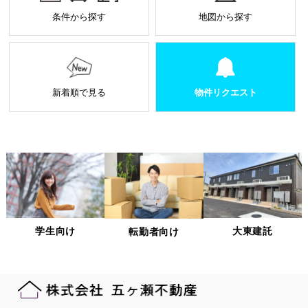
個人情報に関する秘密保持や契約終了時の個人情報
条件から探す
地図から探す
の返却、廃棄方法等を定め遵守します。
当社から外部へ業務を委託する場合の原則
当社は、業務を円滑に進めるために、外部業者に個
人情報の一部または全部の処理を外部に委託するこ
とがあります。
新着順で見る
物件リクエスト
個人情報処理を外部へ委託する場合には、委託先の
選定基準の策定・実施、機密情報の保持に関する契
約の締結による義務付け等、漏洩等の問題が発生し
ないよう適切に管理します。
個人情報の適正な管理について
当社は、個人情報への不正アクセス、紛失、破壊、改ざん及
び漏洩、滅失、またはき損などを防止ならびに是正するため
の措置として、役員・従業員への教育、入退室管理や書類の
学生向け
大東建託
転勤者向け
保存・廃棄の管理、ネットワーク上のアクセス権限の設定や
サーバー端末管理等の情報システム関連対策の実施等の適切
な対策を実施します。
また、必要に応じて個人情報保護に関する仕組みの見直しを
行います。