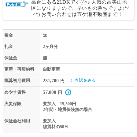
高台にある2LDKです(^^♪ 人気の富美山地
区になりますので、早いもの勝ちですよ(*^
-^*) お問い合わせは五ケ瀬不動産まで！！
敷金
無
礼金
2ヶ月分
保証金
無
更新・再契約料
自動更新
231,700
概算初期費用
内訳をみる
円
57,000
めやす賃料
円
火災保険
要加入 15,500円
2年間・地震保険無の場合
保証会社利用
要加入
総賃料の50％