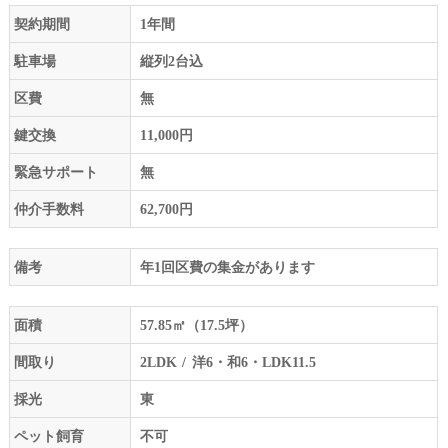
契約期間
1年間
駐車場
縦列2台込
区費
無
鍵交換
11,000円
緊急サポート
無
仲介手数料
62,700円
備考
年1回区費の集金があります
面積
57.85㎡（17.5坪）
間取り
2LDK
洋6・和6・LDK11.5
採光
東
ペット飼育
不可