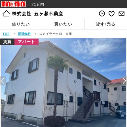
FC延岡
借りたい
買いたい
貸す/売る
TOP
>
賃貸物件
>
スカイラークM Ｂ棟
賃貸
アパート