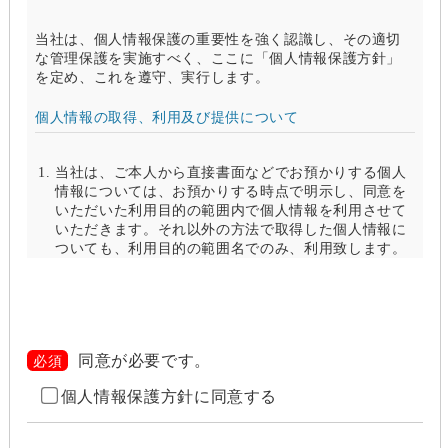
当社は、個人情報保護の重要性を強く認識し、その適切
な管理保護を実施すべく、ここに「個人情報保護方針」
を定め、これを遵守、実行します。
個人情報の取得、利用及び提供について
当社は、ご本人から直接書面などでお預かりする個人
情報については、お預かりする時点で明示し、同意を
いただいた利用目的の範囲内で個人情報を利用させて
いただきます。それ以外の方法で取得した個人情報に
ついても、利用目的の範囲名でのみ、利用致します。
当社は、以下のいずれかの場合を除いて、個人情報を
利用目的の達成に必要な範囲を超えて利用したり
（「目的外利用」）、第三者に提供したりしません。
また、目的外利用を行わないために、適切な管理措置
を講じます。目的外利用を行う場合は、その目的を明
同意が必要です。
必須
らかにし、あらかじめご本人に承諾をいただきます。
個人情報保護方針に同意する
ご本人の同意がある場合（なお第三者に提供する場
合には、原則として、機密保持、再提供の禁止、お
客様からのお申し出により利用を停止することを契