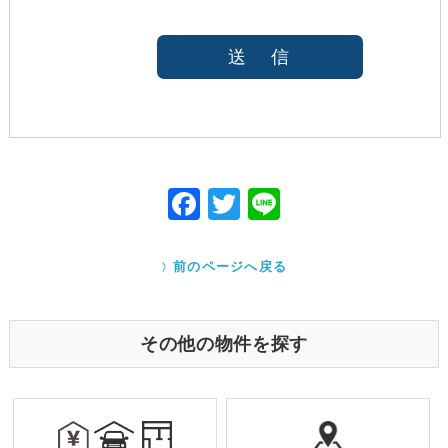
約の条件と致します
法令等により開示を求められた場合
本人または公衆の生命、身体又は財産の保護のため
に必要がある場合であって、本人の同意を得ること
が困難であると当社が判断できるとき
国の機関若しくは地方公共団体又はその委託を受け
た者が法令の定める事務を遂行することに対して協
力する必要がある場合であって、本人の同意を得る
ことにより当該事務の遂行に支障を及ぼすおそれが
F
T
Li
あるとき
ac
w
ne
Cookieで自動取得する情報について
eb
itt
クッキー（Cookie）とは、ウェブサイトを利用する際
前のページへ戻る
に、サーバーから利用者のパソコン内に送られるテキ
o
er
ストファイルです。ユーザーがアクセスした Webサイ
トやページの履歴の記録をとっています。このデータ
o
は個人を特定する目的ではなく、サービス向上の一環
その他の物件を探す
として利用しております。
k
業務を受託する場合の原則
お預かりした個人情報は厳正なる管理を行い契約の
範囲内で利用致します。