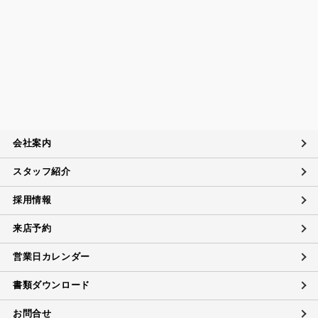
て
当社は、定期的に実施する内部監査の結果等を参考にして、
個人情報保護マネジメントシステムの継続的改善に努めま
す。
苦情および相談への対応について
当社は、個人情報の取扱いに関する苦情及び相談、問い合わ
せに適切に対応するために個人情報相談窓口を設置し、その
内容について迅速に事実関係等を調査し、合理的な期間内に
会社案内
誠意を持って対応致します。
スタッフ紹介
個人情報に対するお問い合わせ対応
当社は、当社の保有する個人データに関し、ご本人（代理人
採用情報
を含む）から開示・訂正・利用の停止に関するご要請があれ
ば、ご本人確認をさせていただいた上で、速やかに対応しま
来店予約
す。
また、当社の個人情報の取扱いに関するご質問、ご相談にも
営業日カレンダー
対応致します。ただしデータの削除については、法的な保管
義務に抵触する場合にはご希望に添えない場合があります。
書類ダウンロード
お問合せ