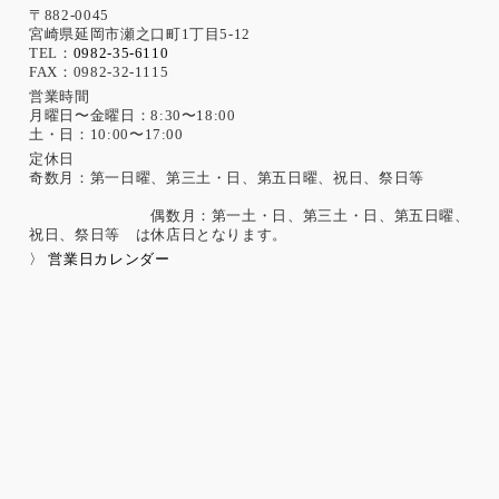
機微な個人情報の取得について
〒882-0045
宮崎県延岡市瀬之口町1丁目5-12
当社は、次に示す内容を含む個人情報の取得は原則として行
TEL：
0982-35-6110
FAX：0982-32-1115
いません。
ただし、採用活動における応募者が自ら提供した場合は、本
営業時間
月曜日〜金曜日：8:30〜18:00
人の同意があったものとみなします。
土・日：10:00〜17:00
思想、信条、宗教 人種、民族、門地、本籍地、身体・精神障
害、犯罪歴、その他社会的差別の原因となる事項
定休日
奇数月：第一日曜、第三土・日、第五日曜、祝日、祭日等
勤労者の団結権、団体交渉、その他団体行動に関する事項
集団示威行為への参加、請願権の行使、その他の政治的権利
偶数月：第一土・日、第三土・日、第五日曜、
の行使に関する事項
祝日、祭日等 は休店日となります。
保健医療、性生活に関する事項
〉 営業日カレンダー
個人情報保護の取扱いに関する法令、国が定める指針及
びその他の規範の遵守について
当社は、個人情報の取扱いに関する法令及びJISQ15001：200
6（個人情報保護マネジメントシステムの要求事項）などを遵
守するとともに、個人情報の取扱いに関する社内規程、当社
の個人情報マネジメントシステムに定める事項に従い個人情
報を取扱います。
個人情報保護マネジメントシステムの継続的改善につい