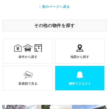
Cookieで自動取得する情報について
eb
itt
クッキー（Cookie）とは、ウェブサイトを利用する際
前のページへ戻る
に、サーバーから利用者のパソコン内に送られるテキ
o
er
ストファイルです。ユーザーがアクセスした Webサイ
トやページの履歴の記録をとっています。このデータ
o
は個人を特定する目的ではなく、サービス向上の一環
その他の物件を探す
として利用しております。
k
業務を受託する場合の原則
お預かりした個人情報は厳正なる管理を行い契約の
範囲内で利用致します。
個人情報に関する秘密保持や契約終了時の個人情報
条件から探す
地図から探す
の返却、廃棄方法等を定め遵守します。
当社から外部へ業務を委託する場合の原則
当社は、業務を円滑に進めるために、外部業者に個
人情報の一部または全部の処理を外部に委託するこ
とがあります。
新着順で見る
物件リクエスト
個人情報処理を外部へ委託する場合には、委託先の
選定基準の策定・実施、機密情報の保持に関する契
約の締結による義務付け等、漏洩等の問題が発生し
ないよう適切に管理します。