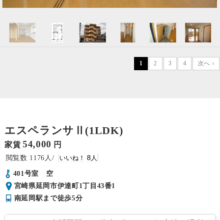
1
2
3
4
次へ ›
エスペランサⅡ(1LDK)
54,000
家賃
円
1176
8
401号室 空
宮崎県延岡市伊達町1丁目43番1
南延岡駅まで徒歩5分