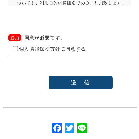
ついても、利用目的の範囲名でのみ、利用致します。
当社は、以下のいずれかの場合を除いて、個人情報を
利用目的の達成に必要な範囲を超えて利用したり
（「目的外利用」）、第三者に提供したりしません。
また、目的外利用を行わないために、適切な管理措置
を講じます。目的外利用を行う場合は、その目的を明
同意が必要です。
必須
らかにし、あらかじめご本人に承諾をいただきます。
個人情報保護方針に同意する
ご本人の同意がある場合（なお第三者に提供する場
合には、原則として、機密保持、再提供の禁止、お
客様からのお申し出により利用を停止することを契
約の条件と致します
法令等により開示を求められた場合
本人または公衆の生命、身体又は財産の保護のため
に必要がある場合であって、本人の同意を得ること
が困難であると当社が判断できるとき
国の機関若しくは地方公共団体又はその委託を受け
た者が法令の定める事務を遂行することに対して協
力する必要がある場合であって、本人の同意を得る
ことにより当該事務の遂行に支障を及ぼすおそれが
F
T
Li
あるとき
ac
w
ne