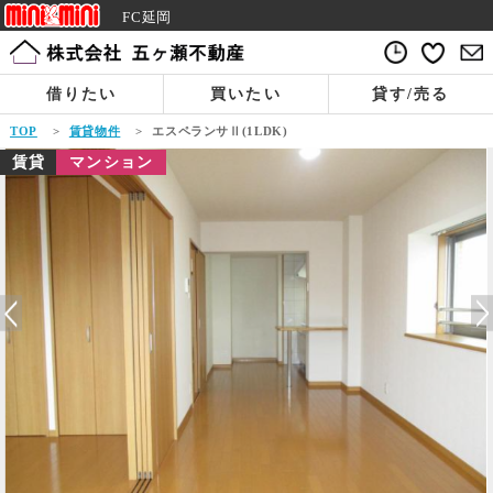
FC延岡
借りたい
買いたい
貸す/売る
TOP
>
賃貸物件
>
エスペランサⅡ(1LDK)
賃貸
マンション