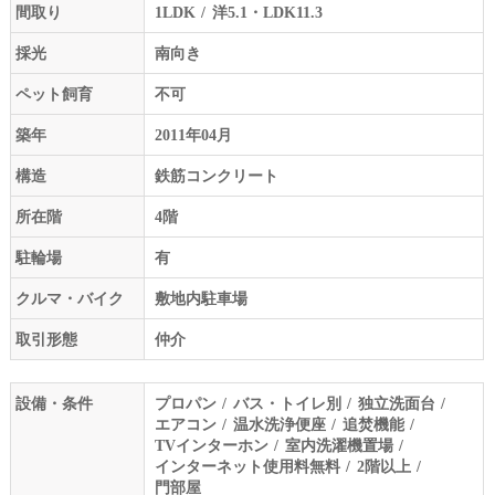
間取り
1LDK
洋5.1・LDK11.3
採光
南向き
ペット飼育
不可
築年
2011年04月
構造
鉄筋コンクリート
所在階
4階
駐輪場
有
クルマ・バイク
敷地内駐車場
取引形態
仲介
設備・条件
プロパン
バス・トイレ別
独立洗面台
エアコン
温水洗浄便座
追焚機能
TVインターホン
室内洗濯機置場
インターネット使用料無料
2階以上
門部屋