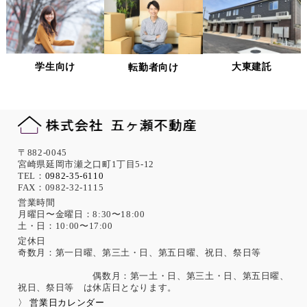
個人情報の適正な管理について
当社は、個人情報への不正アクセス、紛失、破壊、改ざん及
び漏洩、滅失、またはき損などを防止ならびに是正するため
の措置として、役員・従業員への教育、入退室管理や書類の
学生向け
大東建託
転勤者向け
保存・廃棄の管理、ネットワーク上のアクセス権限の設定や
サーバー端末管理等の情報システム関連対策の実施等の適切
な対策を実施します。
また、必要に応じて個人情報保護に関する仕組みの見直しを
行います。
機微な個人情報の取得について
〒882-0045
宮崎県延岡市瀬之口町1丁目5-12
当社は、次に示す内容を含む個人情報の取得は原則として行
TEL：
0982-35-6110
FAX：0982-32-1115
いません。
ただし、採用活動における応募者が自ら提供した場合は、本
営業時間
月曜日〜金曜日：8:30〜18:00
人の同意があったものとみなします。
土・日：10:00〜17:00
思想、信条、宗教 人種、民族、門地、本籍地、身体・精神障
害、犯罪歴、その他社会的差別の原因となる事項
定休日
奇数月：第一日曜、第三土・日、第五日曜、祝日、祭日等
勤労者の団結権、団体交渉、その他団体行動に関する事項
集団示威行為への参加、請願権の行使、その他の政治的権利
偶数月：第一土・日、第三土・日、第五日曜、
の行使に関する事項
祝日、祭日等 は休店日となります。
保健医療、性生活に関する事項
〉 営業日カレンダー