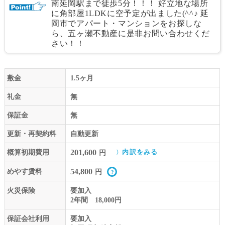
南延岡駅まで徒歩5分！！！ 好立地な場所
に角部屋1LDKに空予定が出ました(^^♪ 延
岡市でアパート・マンションをお探しな
ら、五ヶ瀬不動産に是非お問い合わせくだ
さい！！
敷金
1.5ヶ月
礼金
無
保証金
無
更新・再契約料
自動更新
201,600
概算初期費用
内訳をみる
円
54,800
めやす賃料
円
火災保険
要加入
2年間 18,000円
保証会社利用
要加入