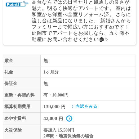
高台ならではの日当たりと風通しの良さが
魅力。明るく快適なアパートです。 室内は
和室から洋室へ全室リフォーム済。 さらに
流し台は新品になりました。 新婚さんから
ファミリーまで幅広い方におすすめです！
延岡市でアパートをお探しなら、五ヶ瀬不
動産にお問い合わせください🏠✨
敷金
無
礼金
1ヶ月分
保証金
無
更新・再契約料
有・10,000円
139,000
概算初期費用
内訳をみる
円
42,000
めやす賃料
円
火災保険
要加入 15,500円
2年間・地震保険無の場合