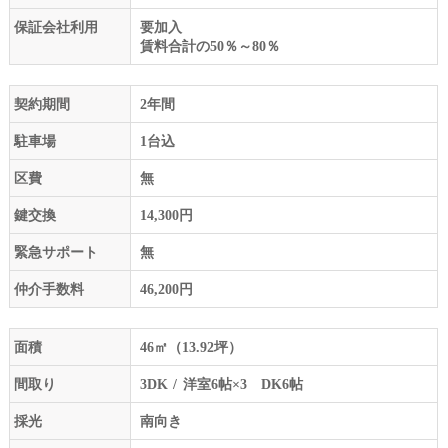
保証会社利用
要加入
賃料合計の50％～80％
契約期間
2年間
駐車場
1台込
区費
無
鍵交換
14,300円
緊急サポート
無
仲介手数料
46,200円
面積
46㎡（13.92坪）
間取り
3DK
洋室6帖×3 DK6帖
採光
南向き