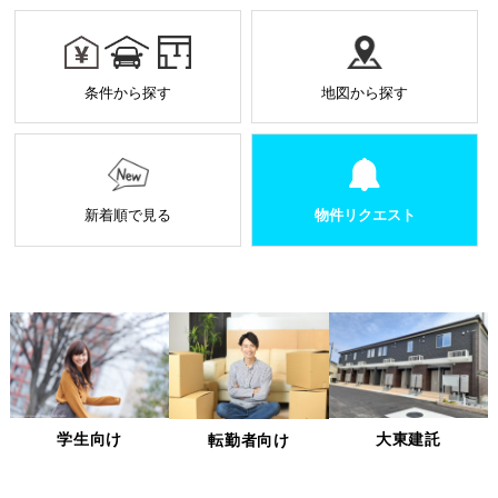
お預かりした個人情報は厳正なる管理を行い契約の
範囲内で利用致します。
個人情報に関する秘密保持や契約終了時の個人情報
条件から探す
地図から探す
の返却、廃棄方法等を定め遵守します。
当社から外部へ業務を委託する場合の原則
当社は、業務を円滑に進めるために、外部業者に個
人情報の一部または全部の処理を外部に委託するこ
とがあります。
新着順で見る
物件リクエスト
個人情報処理を外部へ委託する場合には、委託先の
選定基準の策定・実施、機密情報の保持に関する契
約の締結による義務付け等、漏洩等の問題が発生し
ないよう適切に管理します。
個人情報の適正な管理について
当社は、個人情報への不正アクセス、紛失、破壊、改ざん及
び漏洩、滅失、またはき損などを防止ならびに是正するため
の措置として、役員・従業員への教育、入退室管理や書類の
学生向け
大東建託
転勤者向け
保存・廃棄の管理、ネットワーク上のアクセス権限の設定や
サーバー端末管理等の情報システム関連対策の実施等の適切
な対策を実施します。