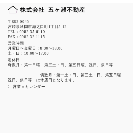
また、必要に応じて個人情報保護に関する仕組みの見直しを
行います。
機微な個人情報の取得について
〒882-0045
宮崎県延岡市瀬之口町1丁目5-12
当社は、次に示す内容を含む個人情報の取得は原則として行
TEL：
0982-35-6110
FAX：0982-32-1115
いません。
ただし、採用活動における応募者が自ら提供した場合は、本
営業時間
月曜日〜金曜日：8:30〜18:00
人の同意があったものとみなします。
土・日：10:00〜17:00
思想、信条、宗教 人種、民族、門地、本籍地、身体・精神障
害、犯罪歴、その他社会的差別の原因となる事項
定休日
奇数月：第一日曜、第三土・日、第五日曜、祝日、祭日等
勤労者の団結権、団体交渉、その他団体行動に関する事項
集団示威行為への参加、請願権の行使、その他の政治的権利
偶数月：第一土・日、第三土・日、第五日曜、
の行使に関する事項
祝日、祭日等 は休店日となります。
保健医療、性生活に関する事項
〉 営業日カレンダー
個人情報保護の取扱いに関する法令、国が定める指針及
びその他の規範の遵守について
当社は、個人情報の取扱いに関する法令及びJISQ15001：200
6（個人情報保護マネジメントシステムの要求事項）などを遵
守するとともに、個人情報の取扱いに関する社内規程、当社
の個人情報マネジメントシステムに定める事項に従い個人情