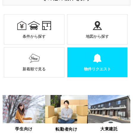
として利用しております。
k
業務を受託する場合の原則
お預かりした個人情報は厳正なる管理を行い契約の
範囲内で利用致します。
個人情報に関する秘密保持や契約終了時の個人情報
条件から探す
地図から探す
の返却、廃棄方法等を定め遵守します。
当社から外部へ業務を委託する場合の原則
当社は、業務を円滑に進めるために、外部業者に個
人情報の一部または全部の処理を外部に委託するこ
とがあります。
新着順で見る
物件リクエスト
個人情報処理を外部へ委託する場合には、委託先の
選定基準の策定・実施、機密情報の保持に関する契
約の締結による義務付け等、漏洩等の問題が発生し
ないよう適切に管理します。
個人情報の適正な管理について
当社は、個人情報への不正アクセス、紛失、破壊、改ざん及
び漏洩、滅失、またはき損などを防止ならびに是正するため
の措置として、役員・従業員への教育、入退室管理や書類の
学生向け
大東建託
転勤者向け
保存・廃棄の管理、ネットワーク上のアクセス権限の設定や