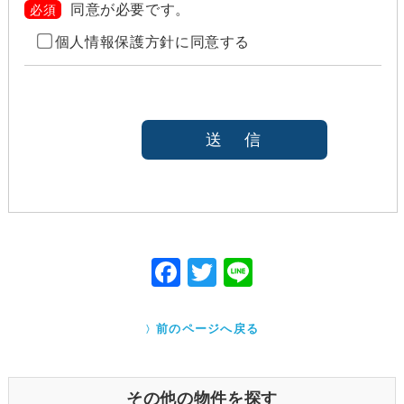
を講じます。目的外利用を行う場合は、その目的を明
同意が必要です。
必須
らかにし、あらかじめご本人に承諾をいただきます。
個人情報保護方針に同意する
ご本人の同意がある場合（なお第三者に提供する場
合には、原則として、機密保持、再提供の禁止、お
客様からのお申し出により利用を停止することを契
約の条件と致します
法令等により開示を求められた場合
本人または公衆の生命、身体又は財産の保護のため
に必要がある場合であって、本人の同意を得ること
が困難であると当社が判断できるとき
国の機関若しくは地方公共団体又はその委託を受け
た者が法令の定める事務を遂行することに対して協
力する必要がある場合であって、本人の同意を得る
ことにより当該事務の遂行に支障を及ぼすおそれが
F
T
Li
あるとき
ac
w
ne
Cookieで自動取得する情報について
eb
itt
クッキー（Cookie）とは、ウェブサイトを利用する際
前のページへ戻る
に、サーバーから利用者のパソコン内に送られるテキ
o
er
ストファイルです。ユーザーがアクセスした Webサイ
トやページの履歴の記録をとっています。このデータ
o
は個人を特定する目的ではなく、サービス向上の一環
その他の物件を探す