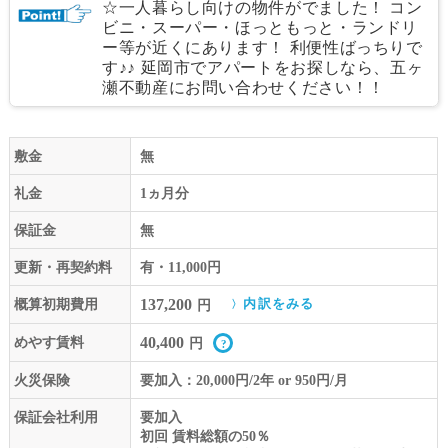
☆一人暮らし向けの物件がでました！ コン
ビニ・スーパー・ほっともっと・ランドリ
ー等が近くにあります！ 利便性ばっちりで
す♪♪ 延岡市でアパートをお探しなら、五ヶ
瀬不動産にお問い合わせください！！
敷金
無
礼金
1ヵ月分
保証金
無
更新・再契約料
有・11,000円
137,200
概算初期費用
内訳をみる
円
40,400
めやす賃料
円
火災保険
要加入：20,000円/2年 or 950円/月
保証会社利用
要加入
初回 賃料総額の50％