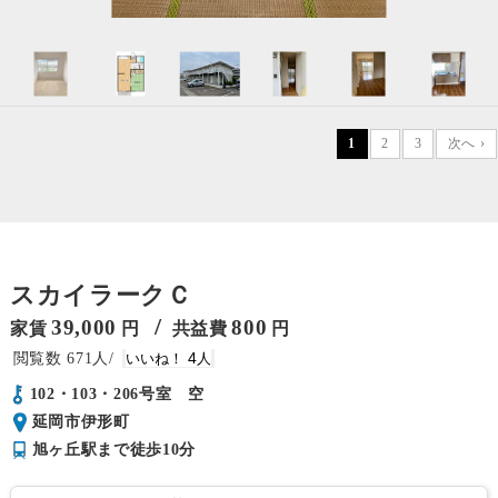
1
2
3
次へ ›
スカイラークＣ
/
39,000
800
家賃
円
共益費
円
671
4
102・103・206号室 空
延岡市伊形町
旭ヶ丘駅まで徒歩10分