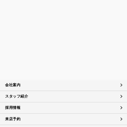
守するとともに、個人情報の取扱いに関する社内規程、当社
の個人情報マネジメントシステムに定める事項に従い個人情
報を取扱います。
個人情報保護マネジメントシステムの継続的改善につい
て
当社は、定期的に実施する内部監査の結果等を参考にして、
個人情報保護マネジメントシステムの継続的改善に努めま
す。
苦情および相談への対応について
当社は、個人情報の取扱いに関する苦情及び相談、問い合わ
せに適切に対応するために個人情報相談窓口を設置し、その
内容について迅速に事実関係等を調査し、合理的な期間内に
会社案内
誠意を持って対応致します。
スタッフ紹介
個人情報に対するお問い合わせ対応
当社は、当社の保有する個人データに関し、ご本人（代理人
採用情報
を含む）から開示・訂正・利用の停止に関するご要請があれ
ば、ご本人確認をさせていただいた上で、速やかに対応しま
来店予約
す。