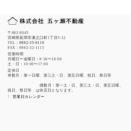
サーバー端末管理等の情報システム関連対策の実施等の適切
な対策を実施します。
また、必要に応じて個人情報保護に関する仕組みの見直しを
行います。
機微な個人情報の取得について
〒882-0045
宮崎県延岡市瀬之口町1丁目5-12
当社は、次に示す内容を含む個人情報の取得は原則として行
TEL：
0982-35-6110
FAX：0982-32-1115
いません。
ただし、採用活動における応募者が自ら提供した場合は、本
営業時間
月曜日〜金曜日：8:30〜18:00
人の同意があったものとみなします。
土・日：10:00〜17:00
思想、信条、宗教 人種、民族、門地、本籍地、身体・精神障
害、犯罪歴、その他社会的差別の原因となる事項
定休日
奇数月：第一日曜、第三土・日、第五日曜、祝日、祭日等
勤労者の団結権、団体交渉、その他団体行動に関する事項
集団示威行為への参加、請願権の行使、その他の政治的権利
偶数月：第一土・日、第三土・日、第五日曜、
の行使に関する事項
祝日、祭日等 は休店日となります。
保健医療、性生活に関する事項
〉 営業日カレンダー
個人情報保護の取扱いに関する法令、国が定める指針及
びその他の規範の遵守について
当社は、個人情報の取扱いに関する法令及びJISQ15001：200
6（個人情報保護マネジメントシステムの要求事項）などを遵