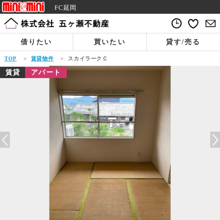
FC延岡
借りたい
買いたい
貸す/売る
TOP
>
賃貸物件
>
スカイラークＣ
賃貸
アパート