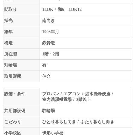
間取り
1LDK
和6 LDK12
採光
南向き
築年
1993年月
構造
鉄骨造
所在階
1階・2階
駐輪場
有
取引形態
仲介
設備・条件
プロパン
エアコン
温水洗浄便座
室内洗濯機置場
2階以上
共用部設備
駐輪場
こだわり
ひとり暮らし向き
ふたり暮らし向き
小学校区
伊形小学校