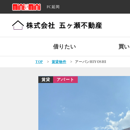
FC延岡
借りたい
買い
TOP
>
賃貸物件
>
アーバンHIYOSHI
賃貸
アパート