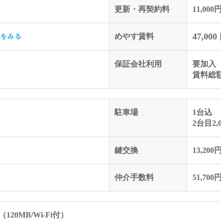
更新・再契約料
11,000
47,000
めやす賃料
訳をみる
保証会社利用
要加入
賃料総額
駐車場
1台込
2台目2,
鍵交換
13,200
仲介手数料
51,700
20MB/Wi-Fi付）