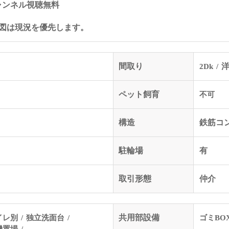
ャンネル視聴無料
図は現況を優先します。
間取り
2Dk
洋
ペット飼育
不可
構造
鉄筋コ
駐輪場
有
取引形態
仲介
イレ別
独立洗面台
共用部設備
ゴミBO
機置場