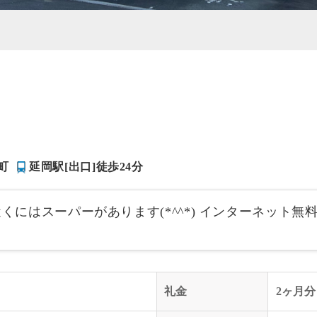
町
延岡駅[出口]徒歩24分
近くにはスーパーがあります(*^^*) インターネット
礼金
2ヶ月分