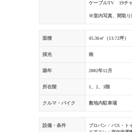
ケーブルTV 19チ
※室内写真、間取り
面積
45.36㎡（13.72坪）
採光
南
築年
2002年12月
所在階
1、2、3階
クルマ・バイク
敷地内駐車場
設備・条件
プロパン
バス・ト
エアコン
室内洗濯