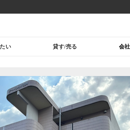
たい
貸す/売る
会