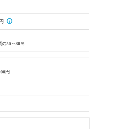
円
円
の50～80％
000円
円
円