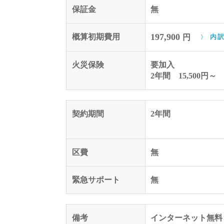
保証金
無
197,900
概算初期費用
円
内
火災保険
要加入
2年間 15,500円～
契約期間
2年間
区費
無
緊急サポート
無
備考
インターネット無料（1