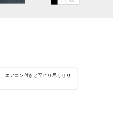
1
2
次へ ›
無料、エアコン付きと至れり尽くせり