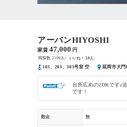
アーバンHIYOSHI
47,000
家賃
円
2109
14
103、203、303号室 空
延岡市大門
台所広めの2DKです♪
です！
敷金
無