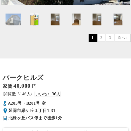
1
2
3
次へ ›
パークヒルズ
40,000
家賃
円
3146
36
A203号・B201号 空
延岡市緑ケ丘１丁目1-31
北緑ヶ丘バス停まで徒歩1分