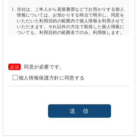
当社は、ご本人から直接書面などでお預かりする個人
情報については、お預かりする時点で明示し、同意を
いただいた利用目的の範囲内で個人情報を利用させて
いただきます。それ以外の方法で取得した個人情報に
ついても、利用目的の範囲名でのみ、利用致します。
当社は、以下のいずれかの場合を除いて、個人情報を
利用目的の達成に必要な範囲を超えて利用したり
（「目的外利用」）、第三者に提供したりしません。
また、目的外利用を行わないために、適切な管理措置
を講じます。目的外利用を行う場合は、その目的を明
同意が必要です。
必須
らかにし、あらかじめご本人に承諾をいただきます。
個人情報保護方針に同意する
ご本人の同意がある場合（なお第三者に提供する場
合には、原則として、機密保持、再提供の禁止、お
客様からのお申し出により利用を停止することを契
約の条件と致します
法令等により開示を求められた場合
本人または公衆の生命、身体又は財産の保護のため
に必要がある場合であって、本人の同意を得ること
が困難であると当社が判断できるとき
国の機関若しくは地方公共団体又はその委託を受け