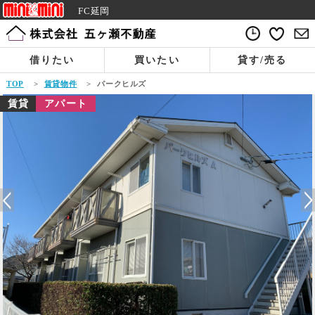
FC延岡
借りたい
買いたい
貸す/売る
TOP
>
賃貸物件
>
パークヒルズ
賃貸
アパート