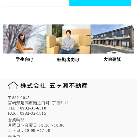
個人情報処理を外部へ委託する場合には、委託先の
選定基準の策定・実施、機密情報の保持に関する契
約の締結による義務付け等、漏洩等の問題が発生し
ないよう適切に管理します。
個人情報の適正な管理について
当社は、個人情報への不正アクセス、紛失、破壊、改ざん及
び漏洩、滅失、またはき損などを防止ならびに是正するため
の措置として、役員・従業員への教育、入退室管理や書類の
学生向け
大東建託
転勤者向け
保存・廃棄の管理、ネットワーク上のアクセス権限の設定や
サーバー端末管理等の情報システム関連対策の実施等の適切
な対策を実施します。
また、必要に応じて個人情報保護に関する仕組みの見直しを
行います。
機微な個人情報の取得について
〒882-0045
宮崎県延岡市瀬之口町1丁目5-12
当社は、次に示す内容を含む個人情報の取得は原則として行
TEL：
0982-35-6110
FAX：0982-32-1115
いません。
ただし、採用活動における応募者が自ら提供した場合は、本
営業時間
月曜日〜金曜日：8:30〜18:00
人の同意があったものとみなします。
土・日：10:00〜17:00
思想、信条、宗教 人種、民族、門地、本籍地、身体・精神障