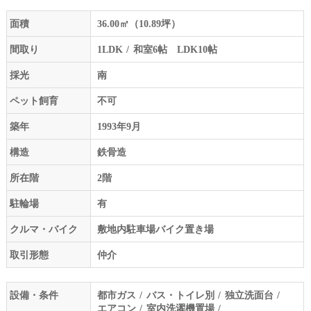
面積
36.00㎡（10.89坪）
間取り
1LDK
和室6帖 LDK10帖
採光
南
ペット飼育
不可
築年
1993年9月
構造
鉄骨造
所在階
2階
駐輪場
有
クルマ・バイク
敷地内駐車場バイク置き場
取引形態
仲介
設備・条件
都市ガス
バス・トイレ別
独立洗面台
エアコン
室内洗濯機置場