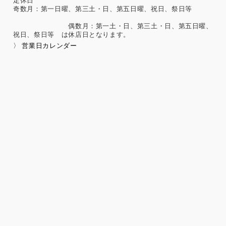
害、犯罪歴、その他社会的差別の原因となる事項
定休日
奇数月：第一日曜、第三土・日、第五日曜、祝日、祭日等
勤労者の団結権、団体交渉、その他団体行動に関する事項
集団示威行為への参加、請願権の行使、その他の政治的権利
偶数月：第一土・日、第三土・日、第五日曜、
の行使に関する事項
祝日、祭日等 は休店日となります。
保健医療、性生活に関する事項
〉 営業日カレンダー
個人情報保護の取扱いに関する法令、国が定める指針及
びその他の規範の遵守について
当社は、個人情報の取扱いに関する法令及びJISQ15001：200
6（個人情報保護マネジメントシステムの要求事項）などを遵
守するとともに、個人情報の取扱いに関する社内規程、当社
の個人情報マネジメントシステムに定める事項に従い個人情
報を取扱います。
個人情報保護マネジメントシステムの継続的改善につい
て
当社は、定期的に実施する内部監査の結果等を参考にして、
個人情報保護マネジメントシステムの継続的改善に努めま
す。
苦情および相談への対応について