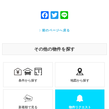
た者が法令の定める事務を遂行することに対して協
力する必要がある場合であって、本人の同意を得る
ことにより当該事務の遂行に支障を及ぼすおそれが
F
T
Li
あるとき
ac
w
ne
Cookieで自動取得する情報について
eb
itt
クッキー（Cookie）とは、ウェブサイトを利用する際
前のページへ戻る
に、サーバーから利用者のパソコン内に送られるテキ
o
er
ストファイルです。ユーザーがアクセスした Webサイ
トやページの履歴の記録をとっています。このデータ
o
は個人を特定する目的ではなく、サービス向上の一環
その他の物件を探す
として利用しております。
k
業務を受託する場合の原則
お預かりした個人情報は厳正なる管理を行い契約の
範囲内で利用致します。
個人情報に関する秘密保持や契約終了時の個人情報
条件から探す
地図から探す
の返却、廃棄方法等を定め遵守します。
当社から外部へ業務を委託する場合の原則
当社は、業務を円滑に進めるために、外部業者に個
人情報の一部または全部の処理を外部に委託するこ
とがあります。
新着順で見る
物件リクエスト