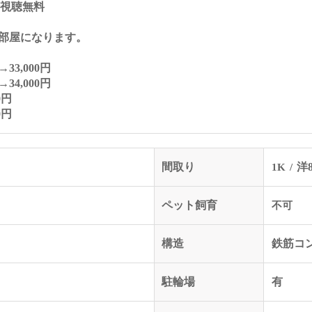
ﾈﾙ視聴無料
部屋になります。
33,000円
4,000円
0円
0円
間取り
1K
洋8
ペット飼育
不可
構造
鉄筋コ
駐輪場
有