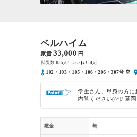
ベルハイム
33,000
家賃
円
835
8
102・103・105・106・206・307号 空
学生さん、単身の方に
内覧ください(^^)/
敷金
無