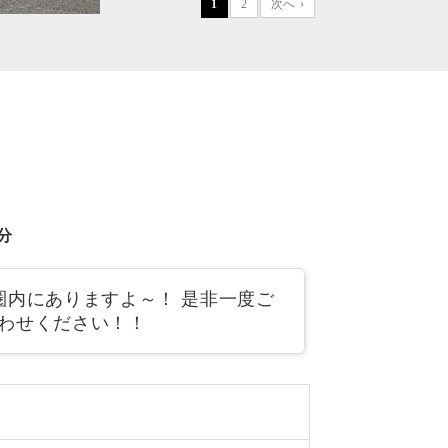
1
2
次へ ›
分
圏内にありますよ～！ 是非一度ご
合わせください！！