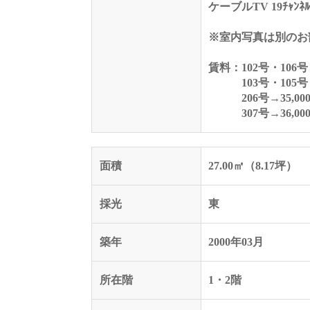
ケーブルTV 19ﾁｬﾝ
※室内写真は別のお
賃料：102号・106号→
103号・105号→3
206号→35,00
307号→36,00
面積
27.00㎡（8.17坪）
採光
東
築年
2000年03月
所在階
1・2階