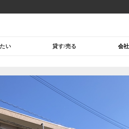
たい
貸す/売る
会