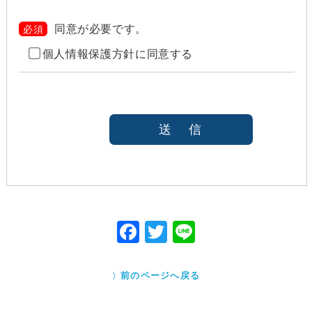
また、目的外利用を行わないために、適切な管理措置
を講じます。目的外利用を行う場合は、その目的を明
同意が必要です。
必須
らかにし、あらかじめご本人に承諾をいただきます。
個人情報保護方針に同意する
ご本人の同意がある場合（なお第三者に提供する場
合には、原則として、機密保持、再提供の禁止、お
客様からのお申し出により利用を停止することを契
約の条件と致します
法令等により開示を求められた場合
本人または公衆の生命、身体又は財産の保護のため
に必要がある場合であって、本人の同意を得ること
が困難であると当社が判断できるとき
国の機関若しくは地方公共団体又はその委託を受け
た者が法令の定める事務を遂行することに対して協
力する必要がある場合であって、本人の同意を得る
ことにより当該事務の遂行に支障を及ぼすおそれが
F
T
Li
あるとき
ac
w
ne
Cookieで自動取得する情報について
eb
itt
クッキー（Cookie）とは、ウェブサイトを利用する際
前のページへ戻る
に、サーバーから利用者のパソコン内に送られるテキ
o
er
ストファイルです。ユーザーがアクセスした Webサイ
トやページの履歴の記録をとっています。このデータ