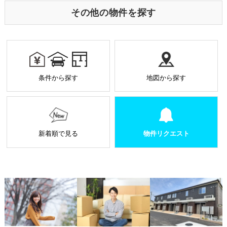
o
は個人を特定する目的ではなく、サービス向上の一環
その他の物件を探す
として利用しております。
k
業務を受託する場合の原則
お預かりした個人情報は厳正なる管理を行い契約の
範囲内で利用致します。
個人情報に関する秘密保持や契約終了時の個人情報
条件から探す
地図から探す
の返却、廃棄方法等を定め遵守します。
当社から外部へ業務を委託する場合の原則
当社は、業務を円滑に進めるために、外部業者に個
人情報の一部または全部の処理を外部に委託するこ
とがあります。
新着順で見る
物件リクエスト
個人情報処理を外部へ委託する場合には、委託先の
選定基準の策定・実施、機密情報の保持に関する契
約の締結による義務付け等、漏洩等の問題が発生し
ないよう適切に管理します。
個人情報の適正な管理について
当社は、個人情報への不正アクセス、紛失、破壊、改ざん及
び漏洩、滅失、またはき損などを防止ならびに是正するため