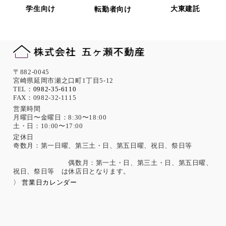
の措置として、役員・従業員への教育、入退室管理や書類の
学生向け
大東建託
転勤者向け
保存・廃棄の管理、ネットワーク上のアクセス権限の設定や
サーバー端末管理等の情報システム関連対策の実施等の適切
な対策を実施します。
また、必要に応じて個人情報保護に関する仕組みの見直しを
行います。
機微な個人情報の取得について
〒882-0045
宮崎県延岡市瀬之口町1丁目5-12
当社は、次に示す内容を含む個人情報の取得は原則として行
TEL：
0982-35-6110
FAX：0982-32-1115
いません。
ただし、採用活動における応募者が自ら提供した場合は、本
営業時間
月曜日〜金曜日：8:30〜18:00
人の同意があったものとみなします。
土・日：10:00〜17:00
思想、信条、宗教 人種、民族、門地、本籍地、身体・精神障
害、犯罪歴、その他社会的差別の原因となる事項
定休日
奇数月：第一日曜、第三土・日、第五日曜、祝日、祭日等
勤労者の団結権、団体交渉、その他団体行動に関する事項
集団示威行為への参加、請願権の行使、その他の政治的権利
偶数月：第一土・日、第三土・日、第五日曜、
の行使に関する事項
祝日、祭日等 は休店日となります。
保健医療、性生活に関する事項
〉 営業日カレンダー
個人情報保護の取扱いに関する法令、国が定める指針及
びその他の規範の遵守について
当社は、個人情報の取扱いに関する法令及びJISQ15001：200