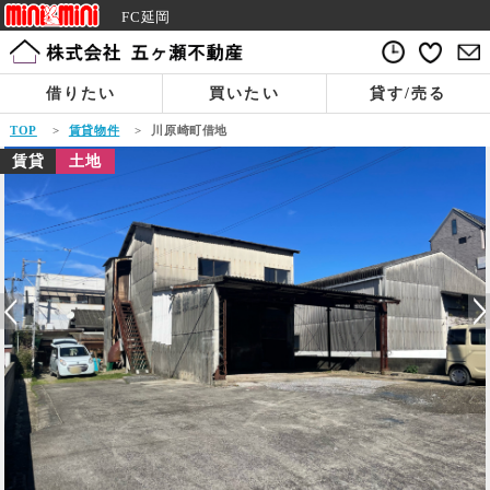
FC延岡
借りたい
買いたい
貸す/売る
TOP
>
賃貸物件
>
川原崎町借地
賃貸
土地