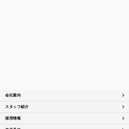
6（個人情報保護マネジメントシステムの要求事項）などを遵
守するとともに、個人情報の取扱いに関する社内規程、当社
の個人情報マネジメントシステムに定める事項に従い個人情
報を取扱います。
個人情報保護マネジメントシステムの継続的改善につい
て
当社は、定期的に実施する内部監査の結果等を参考にして、
個人情報保護マネジメントシステムの継続的改善に努めま
す。
苦情および相談への対応について
当社は、個人情報の取扱いに関する苦情及び相談、問い合わ
せに適切に対応するために個人情報相談窓口を設置し、その
内容について迅速に事実関係等を調査し、合理的な期間内に
会社案内
誠意を持って対応致します。
スタッフ紹介
個人情報に対するお問い合わせ対応
当社は、当社の保有する個人データに関し、ご本人（代理人
採用情報
を含む）から開示・訂正・利用の停止に関するご要請があれ