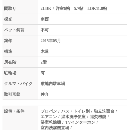
間取り
2LDK
洋室6帖 5.7帖 LDK11.8帖
採光
南西
ペット飼育
不可
築年
2015年05月
構造
木造
所在階
2階
駐輪場
有
クルマ・バイク
敷地内駐車場
取引形態
仲介
設備・条件
プロパン
バス・トイレ別
独立洗面台
エアコン
温水洗浄便座
追焚機能
浴室乾燥機
TVインターホン
室内洗濯機置場