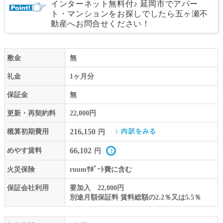
インターネット無料付♪ 延岡市でアパー
ト・マンションをお探しでしたら五ヶ瀬不
動産へお問合せください！
敷金
無
礼金
1ヶ月分
保証金
無
更新・再契約料
22,000円
216,150
概算初期費用
内訳をみる
円
66,102
めやす賃料
円
火災保険
ruumｻﾎﾟｰﾄ費に含む
保証会社利用
要加入 22,000円
別途月額保証料 賃料総額の2.2％又は5.5％