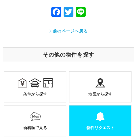
力する必要がある場合であって、本人の同意を得る
ことにより当該事務の遂行に支障を及ぼすおそれが
F
T
Li
あるとき
ac
w
ne
Cookieで自動取得する情報について
eb
itt
クッキー（Cookie）とは、ウェブサイトを利用する際
前のページへ戻る
に、サーバーから利用者のパソコン内に送られるテキ
o
er
ストファイルです。ユーザーがアクセスした Webサイ
トやページの履歴の記録をとっています。このデータ
o
は個人を特定する目的ではなく、サービス向上の一環
その他の物件を探す
として利用しております。
k
業務を受託する場合の原則
お預かりした個人情報は厳正なる管理を行い契約の
範囲内で利用致します。
個人情報に関する秘密保持や契約終了時の個人情報
条件から探す
地図から探す
の返却、廃棄方法等を定め遵守します。
当社から外部へ業務を委託する場合の原則
当社は、業務を円滑に進めるために、外部業者に個
人情報の一部または全部の処理を外部に委託するこ
とがあります。
新着順で見る
物件リクエスト
個人情報処理を外部へ委託する場合には、委託先の