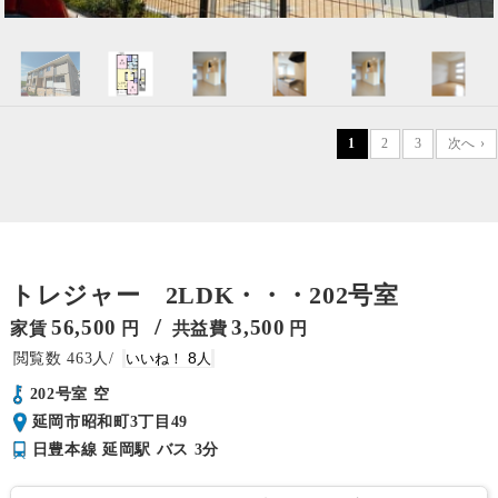
1
2
3
次へ ›
トレジャー 2LDK・・・202号室
/
56,500
3,500
家賃
円
共益費
円
463
8
202号室 空
延岡市昭和町3丁目49
日豊本線 延岡駅 バス 3分