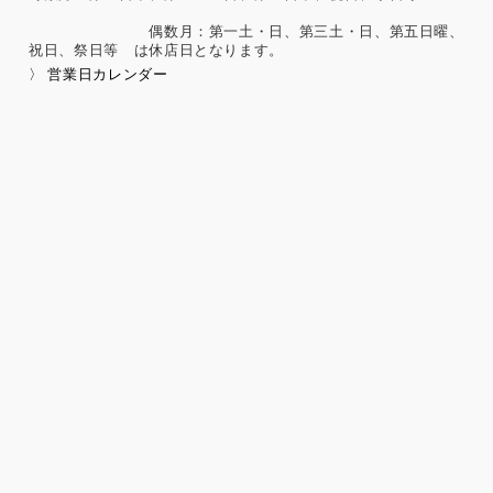
集団示威行為への参加、請願権の行使、その他の政治的権利
偶数月：第一土・日、第三土・日、第五日曜、
の行使に関する事項
祝日、祭日等 は休店日となります。
保健医療、性生活に関する事項
〉 営業日カレンダー
個人情報保護の取扱いに関する法令、国が定める指針及
びその他の規範の遵守について
当社は、個人情報の取扱いに関する法令及びJISQ15001：200
6（個人情報保護マネジメントシステムの要求事項）などを遵
守するとともに、個人情報の取扱いに関する社内規程、当社
の個人情報マネジメントシステムに定める事項に従い個人情
報を取扱います。
個人情報保護マネジメントシステムの継続的改善につい
て
当社は、定期的に実施する内部監査の結果等を参考にして、
個人情報保護マネジメントシステムの継続的改善に努めま
す。
苦情および相談への対応について
当社は、個人情報の取扱いに関する苦情及び相談、問い合わ