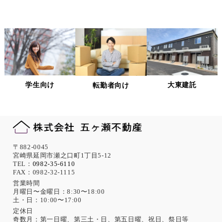
選定基準の策定・実施、機密情報の保持に関する契
約の締結による義務付け等、漏洩等の問題が発生し
ないよう適切に管理します。
個人情報の適正な管理について
当社は、個人情報への不正アクセス、紛失、破壊、改ざん及
び漏洩、滅失、またはき損などを防止ならびに是正するため
の措置として、役員・従業員への教育、入退室管理や書類の
学生向け
大東建託
転勤者向け
保存・廃棄の管理、ネットワーク上のアクセス権限の設定や
サーバー端末管理等の情報システム関連対策の実施等の適切
な対策を実施します。
また、必要に応じて個人情報保護に関する仕組みの見直しを
行います。
機微な個人情報の取得について
〒882-0045
宮崎県延岡市瀬之口町1丁目5-12
当社は、次に示す内容を含む個人情報の取得は原則として行
TEL：
0982-35-6110
FAX：0982-32-1115
いません。
ただし、採用活動における応募者が自ら提供した場合は、本
営業時間
月曜日〜金曜日：8:30〜18:00
人の同意があったものとみなします。
土・日：10:00〜17:00
思想、信条、宗教 人種、民族、門地、本籍地、身体・精神障
害、犯罪歴、その他社会的差別の原因となる事項
定休日
奇数月：第一日曜、第三土・日、第五日曜、祝日、祭日等
勤労者の団結権、団体交渉、その他団体行動に関する事項