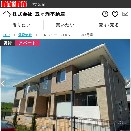
FC延岡
借りたい
買いたい
貸す/売る
TOP
>
賃貸物件
>
トレジャー 2LDK・・・202号室
賃貸
アパート