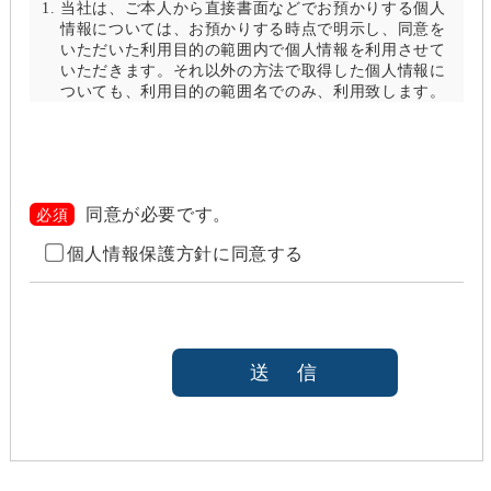
当社は、ご本人から直接書面などでお預かりする個人
情報については、お預かりする時点で明示し、同意を
いただいた利用目的の範囲内で個人情報を利用させて
いただきます。それ以外の方法で取得した個人情報に
ついても、利用目的の範囲名でのみ、利用致します。
当社は、以下のいずれかの場合を除いて、個人情報を
利用目的の達成に必要な範囲を超えて利用したり
（「目的外利用」）、第三者に提供したりしません。
また、目的外利用を行わないために、適切な管理措置
を講じます。目的外利用を行う場合は、その目的を明
同意が必要です。
必須
らかにし、あらかじめご本人に承諾をいただきます。
個人情報保護方針に同意する
ご本人の同意がある場合（なお第三者に提供する場
合には、原則として、機密保持、再提供の禁止、お
客様からのお申し出により利用を停止することを契
約の条件と致します
法令等により開示を求められた場合
本人または公衆の生命、身体又は財産の保護のため
に必要がある場合であって、本人の同意を得ること
が困難であると当社が判断できるとき
国の機関若しくは地方公共団体又はその委託を受け
た者が法令の定める事務を遂行することに対して協