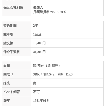
保証会社利用
要加入
月額総賃料の50～80％
契約期間
2年
駐車場
1台込
鍵交換
15,400円
仲介手数料
41,800円
面積
50.75㎡（15.35坪）
間取り
3DK
和4.5×2 和6 DK3
採光
南
ペット飼育
不可
築年
1981年01月