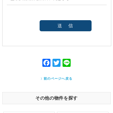
合には、原則として、機密保持、再提供の禁止、お
客様からのお申し出により利用を停止することを契
約の条件と致します
法令等により開示を求められた場合
本人または公衆の生命、身体又は財産の保護のため
に必要がある場合であって、本人の同意を得ること
が困難であると当社が判断できるとき
国の機関若しくは地方公共団体又はその委託を受け
た者が法令の定める事務を遂行することに対して協
力する必要がある場合であって、本人の同意を得る
ことにより当該事務の遂行に支障を及ぼすおそれが
F
T
Li
あるとき
ac
w
ne
Cookieで自動取得する情報について
eb
itt
クッキー（Cookie）とは、ウェブサイトを利用する際
前のページへ戻る
に、サーバーから利用者のパソコン内に送られるテキ
o
er
ストファイルです。ユーザーがアクセスした Webサイ
トやページの履歴の記録をとっています。このデータ
o
は個人を特定する目的ではなく、サービス向上の一環
その他の物件を探す
として利用しております。
k
業務を受託する場合の原則