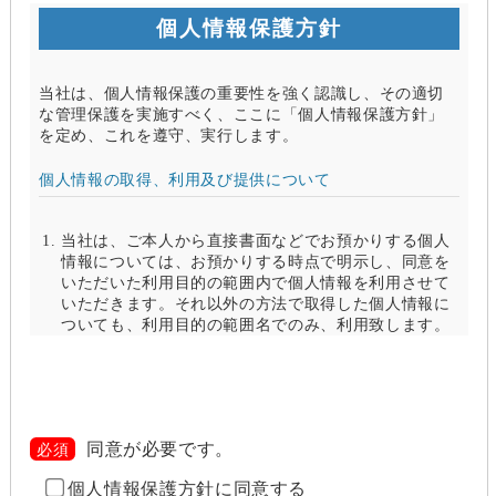
個人情報保護方針
当社は、個人情報保護の重要性を強く認識し、その適切
な管理保護を実施すべく、ここに「個人情報保護方針」
を定め、これを遵守、実行します。
個人情報の取得、利用及び提供について
当社は、ご本人から直接書面などでお預かりする個人
情報については、お預かりする時点で明示し、同意を
いただいた利用目的の範囲内で個人情報を利用させて
いただきます。それ以外の方法で取得した個人情報に
ついても、利用目的の範囲名でのみ、利用致します。
当社は、以下のいずれかの場合を除いて、個人情報を
利用目的の達成に必要な範囲を超えて利用したり
（「目的外利用」）、第三者に提供したりしません。
また、目的外利用を行わないために、適切な管理措置
を講じます。目的外利用を行う場合は、その目的を明
同意が必要です。
必須
らかにし、あらかじめご本人に承諾をいただきます。
個人情報保護方針に同意する
ご本人の同意がある場合（なお第三者に提供する場