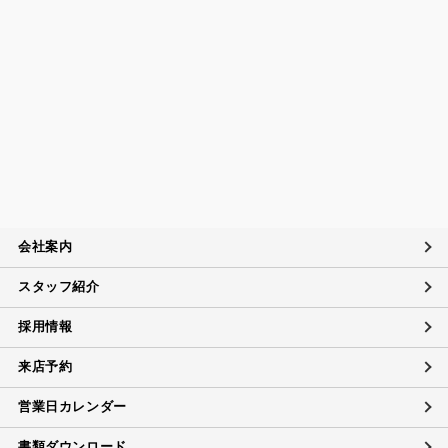
個人情報保護マネジメントシステムの継続的改善につい
て
当社は、定期的に実施する内部監査の結果等を参考にして、
個人情報保護マネジメントシステムの継続的改善に努めま
す。
苦情および相談への対応について
当社は、個人情報の取扱いに関する苦情及び相談、問い合わ
せに適切に対応するために個人情報相談窓口を設置し、その
内容について迅速に事実関係等を調査し、合理的な期間内に
会社案内
誠意を持って対応致します。
スタッフ紹介
個人情報に対するお問い合わせ対応
当社は、当社の保有する個人データに関し、ご本人（代理人
採用情報
を含む）から開示・訂正・利用の停止に関するご要請があれ
ば、ご本人確認をさせていただいた上で、速やかに対応しま
来店予約
す。
また、当社の個人情報の取扱いに関するご質問、ご相談にも
営業日カレンダー
対応致します。ただしデータの削除については、法的な保管
義務に抵触する場合にはご希望に添えない場合があります。
書類ダウンロード