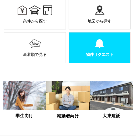
お預かりした個人情報は厳正なる管理を行い契約の
範囲内で利用致します。
個人情報に関する秘密保持や契約終了時の個人情報
条件から探す
地図から探す
の返却、廃棄方法等を定め遵守します。
当社から外部へ業務を委託する場合の原則
当社は、業務を円滑に進めるために、外部業者に個
人情報の一部または全部の処理を外部に委託するこ
とがあります。
新着順で見る
物件リクエスト
個人情報処理を外部へ委託する場合には、委託先の
選定基準の策定・実施、機密情報の保持に関する契
約の締結による義務付け等、漏洩等の問題が発生し
ないよう適切に管理します。
個人情報の適正な管理について
当社は、個人情報への不正アクセス、紛失、破壊、改ざん及
び漏洩、滅失、またはき損などを防止ならびに是正するため
の措置として、役員・従業員への教育、入退室管理や書類の
学生向け
大東建託
転勤者向け
保存・廃棄の管理、ネットワーク上のアクセス権限の設定や
サーバー端末管理等の情報システム関連対策の実施等の適切
な対策を実施します。
また、必要に応じて個人情報保護に関する仕組みの見直しを