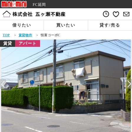
FC延岡
借りたい
買いたい
貸す/売る
TOP
>
賃貸物件
>
恒富コーポC
賃貸
アパート