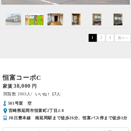
1
2
3
次へ ›
恒富コーポC
38,000
家賃
円
2063
17
501号室 空
宮崎県延岡市恒富町2丁目2-8
JR日豊本線 南延岡駅まで徒歩26分、恒富バス停まで徒歩1分