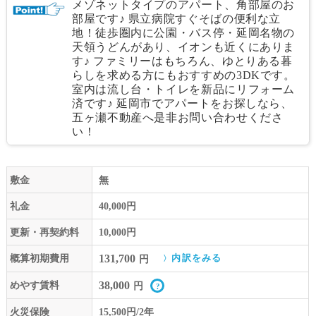
メゾネットタイプのアパート、角部屋のお
部屋です♪ 県立病院すぐそばの便利な立
地！徒歩圏内に公園・バス停・延岡名物の
天領うどんがあり、イオンも近くにありま
す♪ ファミリーはもちろん、ゆとりある暮
らしを求める方にもおすすめの3DKです。
室内は流し台・トイレを新品にリフォーム
済です♪ 延岡市でアパートをお探しなら、
五ヶ瀬不動産へ是非お問い合わせくださ
い！
敷金
無
礼金
40,000円
更新・再契約料
10,000円
131,700
概算初期費用
内訳をみる
円
38,000
めやす賃料
円
火災保険
15,500円/2年