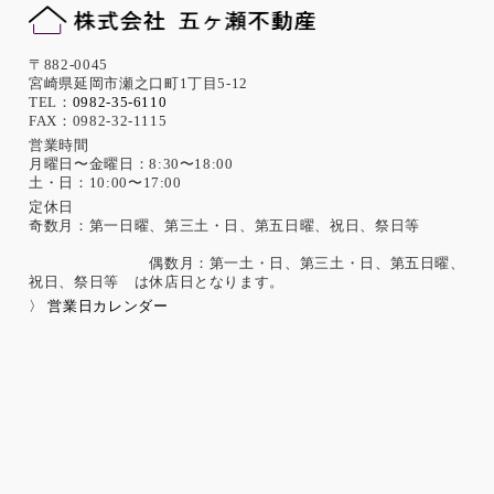
行います。
機微な個人情報の取得について
〒882-0045
宮崎県延岡市瀬之口町1丁目5-12
当社は、次に示す内容を含む個人情報の取得は原則として行
TEL：
0982-35-6110
FAX：0982-32-1115
いません。
ただし、採用活動における応募者が自ら提供した場合は、本
営業時間
月曜日〜金曜日：8:30〜18:00
人の同意があったものとみなします。
土・日：10:00〜17:00
思想、信条、宗教 人種、民族、門地、本籍地、身体・精神障
害、犯罪歴、その他社会的差別の原因となる事項
定休日
奇数月：第一日曜、第三土・日、第五日曜、祝日、祭日等
勤労者の団結権、団体交渉、その他団体行動に関する事項
集団示威行為への参加、請願権の行使、その他の政治的権利
偶数月：第一土・日、第三土・日、第五日曜、
の行使に関する事項
祝日、祭日等 は休店日となります。
保健医療、性生活に関する事項
〉 営業日カレンダー
個人情報保護の取扱いに関する法令、国が定める指針及
びその他の規範の遵守について
当社は、個人情報の取扱いに関する法令及びJISQ15001：200
6（個人情報保護マネジメントシステムの要求事項）などを遵
守するとともに、個人情報の取扱いに関する社内規程、当社
の個人情報マネジメントシステムに定める事項に従い個人情
報を取扱います。