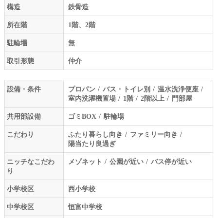
構造
鉄骨造
所在階
1階、2階
駐輪場
無
取引形態
仲介
設備・条件
プロパン
バス・トイレ別
温水洗浄便座
室内洗濯機置場
1階
2階以上
門部屋
共用部設備
ゴミBOX
駐輪場
こだわり
ふたり暮らし向き
ファミリー向き
陽当たり良過ぎ
ニッチなこだわ
メゾネット
公園が近い
バス停が近い
り
小学校区
西小学校
中学校区
恒富中学校