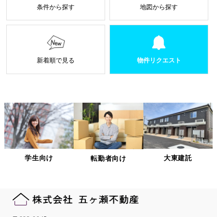
個人情報に関する秘密保持や契約終了時の個人情報
条件から探す
地図から探す
の返却、廃棄方法等を定め遵守します。
当社から外部へ業務を委託する場合の原則
当社は、業務を円滑に進めるために、外部業者に個
人情報の一部または全部の処理を外部に委託するこ
とがあります。
新着順で見る
物件リクエスト
個人情報処理を外部へ委託する場合には、委託先の
選定基準の策定・実施、機密情報の保持に関する契
約の締結による義務付け等、漏洩等の問題が発生し
ないよう適切に管理します。
個人情報の適正な管理について
当社は、個人情報への不正アクセス、紛失、破壊、改ざん及
び漏洩、滅失、またはき損などを防止ならびに是正するため
の措置として、役員・従業員への教育、入退室管理や書類の
学生向け
大東建託
転勤者向け
保存・廃棄の管理、ネットワーク上のアクセス権限の設定や
サーバー端末管理等の情報システム関連対策の実施等の適切
な対策を実施します。
また、必要に応じて個人情報保護に関する仕組みの見直しを
行います。