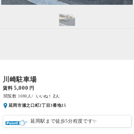
川崎駐車場
5,000
賃料
円
1080
2
延岡市瀬之口町2丁目3番地15
延岡駅まで徒歩5分程度です✨