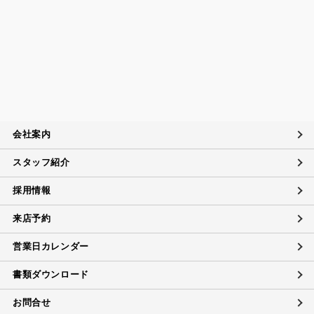
当社は、定期的に実施する内部監査の結果等を参考にして、
個人情報保護マネジメントシステムの継続的改善に努めま
す。
苦情および相談への対応について
当社は、個人情報の取扱いに関する苦情及び相談、問い合わ
せに適切に対応するために個人情報相談窓口を設置し、その
内容について迅速に事実関係等を調査し、合理的な期間内に
会社案内
誠意を持って対応致します。
スタッフ紹介
個人情報に対するお問い合わせ対応
当社は、当社の保有する個人データに関し、ご本人（代理人
採用情報
を含む）から開示・訂正・利用の停止に関するご要請があれ
ば、ご本人確認をさせていただいた上で、速やかに対応しま
来店予約
す。
また、当社の個人情報の取扱いに関するご質問、ご相談にも
営業日カレンダー
対応致します。ただしデータの削除については、法的な保管
義務に抵触する場合にはご希望に添えない場合があります。
書類ダウンロード
お問合せ