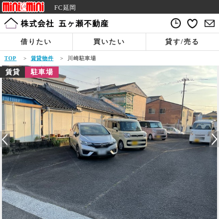
FC延岡
借りたい
買いたい
貸す/売る
TOP
>
賃貸物件
>
川崎駐車場
賃貸
駐車場