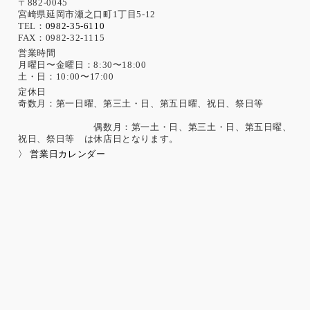
機微な個人情報の取得について
〒882-0045
宮崎県延岡市瀬之口町1丁目5-12
当社は、次に示す内容を含む個人情報の取得は原則として行
TEL：
0982-35-6110
FAX：0982-32-1115
いません。
ただし、採用活動における応募者が自ら提供した場合は、本
営業時間
月曜日〜金曜日：8:30〜18:00
人の同意があったものとみなします。
土・日：10:00〜17:00
思想、信条、宗教 人種、民族、門地、本籍地、身体・精神障
害、犯罪歴、その他社会的差別の原因となる事項
定休日
奇数月：第一日曜、第三土・日、第五日曜、祝日、祭日等
勤労者の団結権、団体交渉、その他団体行動に関する事項
集団示威行為への参加、請願権の行使、その他の政治的権利
偶数月：第一土・日、第三土・日、第五日曜、
の行使に関する事項
祝日、祭日等 は休店日となります。
保健医療、性生活に関する事項
〉 営業日カレンダー
個人情報保護の取扱いに関する法令、国が定める指針及
びその他の規範の遵守について
当社は、個人情報の取扱いに関する法令及びJISQ15001：200
6（個人情報保護マネジメントシステムの要求事項）などを遵
守するとともに、個人情報の取扱いに関する社内規程、当社
の個人情報マネジメントシステムに定める事項に従い個人情
報を取扱います。
個人情報保護マネジメントシステムの継続的改善につい
て