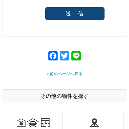
法令等により開示を求められた場合
本人または公衆の生命、身体又は財産の保護のため
に必要がある場合であって、本人の同意を得ること
が困難であると当社が判断できるとき
国の機関若しくは地方公共団体又はその委託を受け
た者が法令の定める事務を遂行することに対して協
力する必要がある場合であって、本人の同意を得る
ことにより当該事務の遂行に支障を及ぼすおそれが
F
T
Li
あるとき
ac
w
ne
Cookieで自動取得する情報について
eb
itt
クッキー（Cookie）とは、ウェブサイトを利用する際
前のページへ戻る
に、サーバーから利用者のパソコン内に送られるテキ
o
er
ストファイルです。ユーザーがアクセスした Webサイ
トやページの履歴の記録をとっています。このデータ
o
は個人を特定する目的ではなく、サービス向上の一環
その他の物件を探す
として利用しております。
k
業務を受託する場合の原則
お預かりした個人情報は厳正なる管理を行い契約の
範囲内で利用致します。