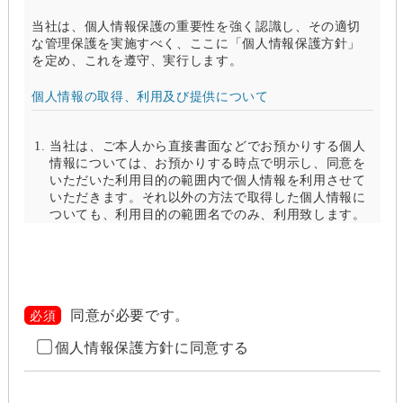
当社は、個人情報保護の重要性を強く認識し、その適切
な管理保護を実施すべく、ここに「個人情報保護方針」
を定め、これを遵守、実行します。
個人情報の取得、利用及び提供について
当社は、ご本人から直接書面などでお預かりする個人
情報については、お預かりする時点で明示し、同意を
いただいた利用目的の範囲内で個人情報を利用させて
いただきます。それ以外の方法で取得した個人情報に
ついても、利用目的の範囲名でのみ、利用致します。
当社は、以下のいずれかの場合を除いて、個人情報を
利用目的の達成に必要な範囲を超えて利用したり
（「目的外利用」）、第三者に提供したりしません。
また、目的外利用を行わないために、適切な管理措置
を講じます。目的外利用を行う場合は、その目的を明
同意が必要です。
必須
らかにし、あらかじめご本人に承諾をいただきます。
個人情報保護方針に同意する
ご本人の同意がある場合（なお第三者に提供する場
合には、原則として、機密保持、再提供の禁止、お
客様からのお申し出により利用を停止することを契
約の条件と致します