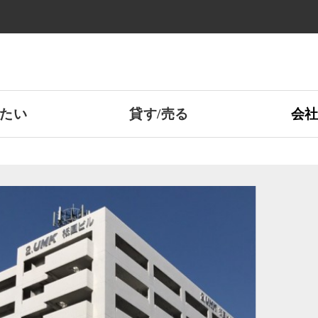
たい
貸す/売る
会