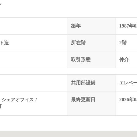
。
築年
1987年
ト造
所在階
2階
取引形態
仲介
共用部設備
エレベ
シェアオフィス
最終更新日
2026
可