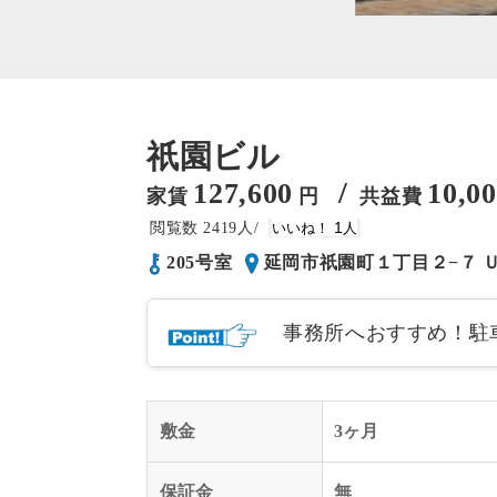
祇園ビル
/
127,600
10,0
家賃
円
共益費
2419
1
205号室
延岡市祇園町１丁目２−７ 
事務所へおすすめ！駐
敷金
3ヶ月
保証金
無