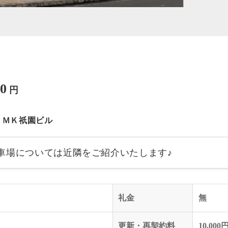
00
円
ＵＭＫ祇園ビル
車場については近隣をご紹介いたします♪
礼金
無
更新・再契約料
10,000