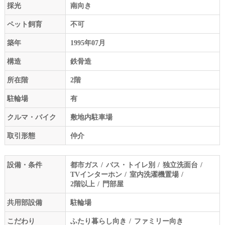
採光
南向き
ペット飼育
不可
築年
1995年07月
構造
鉄骨造
所在階
2階
駐輪場
有
クルマ・バイク
敷地内駐車場
取引形態
仲介
設備・条件
都市ガス
バス・トイレ別
独立洗面台
TVインターホン
室内洗濯機置場
2階以上
門部屋
共用部設備
駐輪場
こだわり
ふたり暮らし向き
ファミリー向き