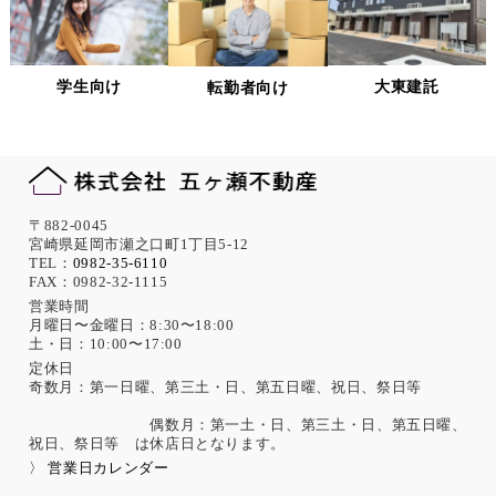
当社は、個人情報への不正アクセス、紛失、破壊、改ざん及
び漏洩、滅失、またはき損などを防止ならびに是正するため
の措置として、役員・従業員への教育、入退室管理や書類の
学生向け
大東建託
転勤者向け
保存・廃棄の管理、ネットワーク上のアクセス権限の設定や
サーバー端末管理等の情報システム関連対策の実施等の適切
な対策を実施します。
また、必要に応じて個人情報保護に関する仕組みの見直しを
行います。
機微な個人情報の取得について
〒882-0045
宮崎県延岡市瀬之口町1丁目5-12
当社は、次に示す内容を含む個人情報の取得は原則として行
TEL：
0982-35-6110
FAX：0982-32-1115
いません。
ただし、採用活動における応募者が自ら提供した場合は、本
営業時間
月曜日〜金曜日：8:30〜18:00
人の同意があったものとみなします。
土・日：10:00〜17:00
思想、信条、宗教 人種、民族、門地、本籍地、身体・精神障
害、犯罪歴、その他社会的差別の原因となる事項
定休日
奇数月：第一日曜、第三土・日、第五日曜、祝日、祭日等
勤労者の団結権、団体交渉、その他団体行動に関する事項
集団示威行為への参加、請願権の行使、その他の政治的権利
偶数月：第一土・日、第三土・日、第五日曜、
の行使に関する事項
祝日、祭日等 は休店日となります。
保健医療、性生活に関する事項
〉 営業日カレンダー