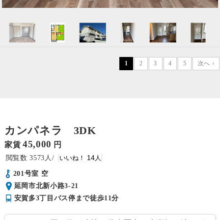
1
2
3
4
5
次へ ›
カンパネラ 3DK
45,000
家賃
円
3573
14
201号室 空
延岡市北新小路3-21
安賀多3丁目バス停まで徒歩11分