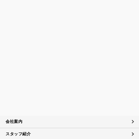
個人情報保護の取扱いに関する法令、国が定める指針及
びその他の規範の遵守について
当社は、個人情報の取扱いに関する法令及びJISQ15001：200
6（個人情報保護マネジメントシステムの要求事項）などを遵
守するとともに、個人情報の取扱いに関する社内規程、当社
の個人情報マネジメントシステムに定める事項に従い個人情
報を取扱います。
個人情報保護マネジメントシステムの継続的改善につい
て
当社は、定期的に実施する内部監査の結果等を参考にして、
個人情報保護マネジメントシステムの継続的改善に努めま
す。
苦情および相談への対応について
当社は、個人情報の取扱いに関する苦情及び相談、問い合わ
せに適切に対応するために個人情報相談窓口を設置し、その
内容について迅速に事実関係等を調査し、合理的な期間内に
会社案内
誠意を持って対応致します。
スタッフ紹介
個人情報に対するお問い合わせ対応