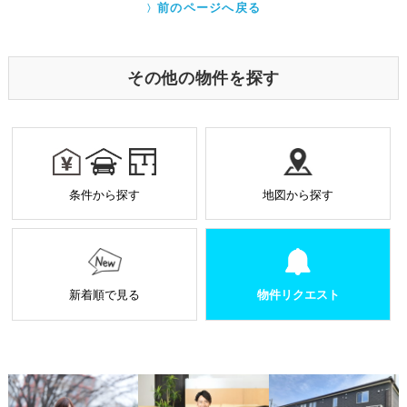
eb
itt
クッキー（Cookie）とは、ウェブサイトを利用する際
前のページへ戻る
に、サーバーから利用者のパソコン内に送られるテキ
o
er
ストファイルです。ユーザーがアクセスした Webサイ
トやページの履歴の記録をとっています。このデータ
o
は個人を特定する目的ではなく、サービス向上の一環
その他の物件を探す
として利用しております。
k
業務を受託する場合の原則
お預かりした個人情報は厳正なる管理を行い契約の
範囲内で利用致します。
個人情報に関する秘密保持や契約終了時の個人情報
条件から探す
地図から探す
の返却、廃棄方法等を定め遵守します。
当社から外部へ業務を委託する場合の原則
当社は、業務を円滑に進めるために、外部業者に個
人情報の一部または全部の処理を外部に委託するこ
とがあります。
新着順で見る
物件リクエスト
個人情報処理を外部へ委託する場合には、委託先の
選定基準の策定・実施、機密情報の保持に関する契
約の締結による義務付け等、漏洩等の問題が発生し
ないよう適切に管理します。
個人情報の適正な管理について