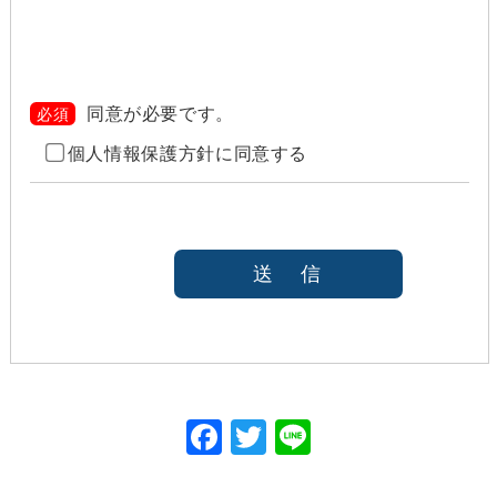
当社は、以下のいずれかの場合を除いて、個人情報を
利用目的の達成に必要な範囲を超えて利用したり
（「目的外利用」）、第三者に提供したりしません。
また、目的外利用を行わないために、適切な管理措置
を講じます。目的外利用を行う場合は、その目的を明
同意が必要です。
必須
らかにし、あらかじめご本人に承諾をいただきます。
個人情報保護方針に同意する
ご本人の同意がある場合（なお第三者に提供する場
合には、原則として、機密保持、再提供の禁止、お
客様からのお申し出により利用を停止することを契
約の条件と致します
法令等により開示を求められた場合
本人または公衆の生命、身体又は財産の保護のため
に必要がある場合であって、本人の同意を得ること
が困難であると当社が判断できるとき
国の機関若しくは地方公共団体又はその委託を受け
た者が法令の定める事務を遂行することに対して協
力する必要がある場合であって、本人の同意を得る
ことにより当該事務の遂行に支障を及ぼすおそれが
F
T
Li
あるとき
ac
w
ne
Cookieで自動取得する情報について