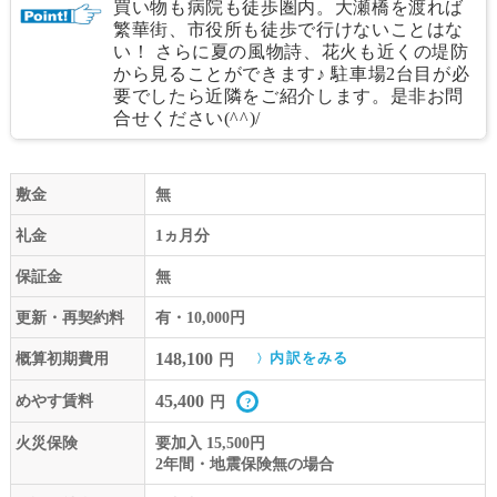
買い物も病院も徒歩圏内。大瀬橋を渡れば
繁華街、市役所も徒歩で行けないことはな
い！ さらに夏の風物詩、花火も近くの堤防
から見ることができます♪ 駐車場2台目が必
要でしたら近隣をご紹介します。是非お問
合せください(^^)/
敷金
無
礼金
1ヵ月分
保証金
無
更新・再契約料
有・10,000円
148,100
概算初期費用
内訳をみる
円
45,400
めやす賃料
円
火災保険
要加入 15,500円
2年間・地震保険無の場合