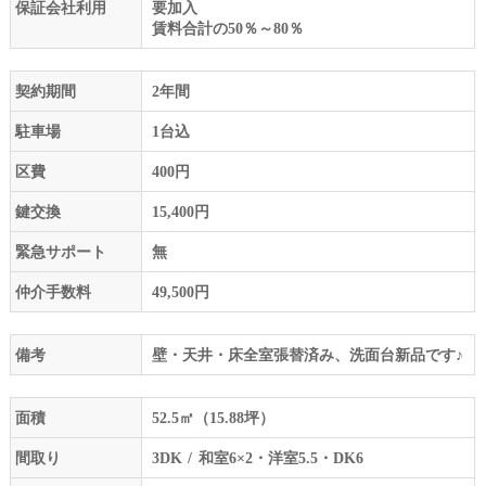
保証会社利用
要加入
賃料合計の50％～80％
契約期間
2年間
駐車場
1台込
区費
400円
鍵交換
15,400円
緊急サポート
無
仲介手数料
49,500円
備考
壁・天井・床全室張替済み、洗面台新品です♪
面積
52.5㎡（15.88坪）
間取り
3DK
和室6×2・洋室5.5・DK6