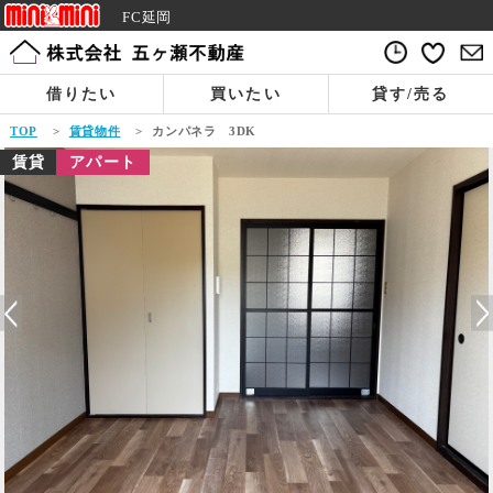
FC延岡
借りたい
買いたい
貸す/売る
TOP
>
賃貸物件
>
カンパネラ 3DK
賃貸
アパート