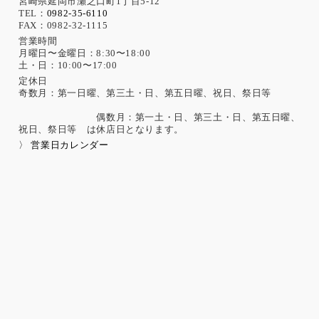
宮崎県延岡市瀬之口町1丁目5-12
当社は、次に示す内容を含む個人情報の取得は原則として行
TEL：
0982-35-6110
FAX：0982-32-1115
いません。
ただし、採用活動における応募者が自ら提供した場合は、本
営業時間
月曜日〜金曜日：8:30〜18:00
人の同意があったものとみなします。
土・日：10:00〜17:00
思想、信条、宗教 人種、民族、門地、本籍地、身体・精神障
害、犯罪歴、その他社会的差別の原因となる事項
定休日
奇数月：第一日曜、第三土・日、第五日曜、祝日、祭日等
勤労者の団結権、団体交渉、その他団体行動に関する事項
集団示威行為への参加、請願権の行使、その他の政治的権利
偶数月：第一土・日、第三土・日、第五日曜、
の行使に関する事項
祝日、祭日等 は休店日となります。
保健医療、性生活に関する事項
〉 営業日カレンダー
個人情報保護の取扱いに関する法令、国が定める指針及
びその他の規範の遵守について
当社は、個人情報の取扱いに関する法令及びJISQ15001：200
6（個人情報保護マネジメントシステムの要求事項）などを遵
守するとともに、個人情報の取扱いに関する社内規程、当社
の個人情報マネジメントシステムに定める事項に従い個人情
報を取扱います。
個人情報保護マネジメントシステムの継続的改善につい
て