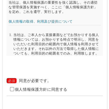
当社は、個人情報保護の重要性を強く認識し、その適切
な管理保護を実施すべく、ここに「個人情報保護方針」
を定め、これを遵守、実行します。
個人情報の取得、利用及び提供について
当社は、ご本人から直接書面などでお預かりする個人
情報については、お預かりする時点で明示し、同意を
いただいた利用目的の範囲内で個人情報を利用させて
いただきます。それ以外の方法で取得した個人情報に
ついても、利用目的の範囲名でのみ、利用致します。
当社は、以下のいずれかの場合を除いて、個人情報を
利用目的の達成に必要な範囲を超えて利用したり
（「目的外利用」）、第三者に提供したりしません。
また、目的外利用を行わないために、適切な管理措置
を講じます。目的外利用を行う場合は、その目的を明
同意が必要です。
必須
らかにし、あらかじめご本人に承諾をいただきます。
個人情報保護方針に同意する
ご本人の同意がある場合（なお第三者に提供する場
合には、原則として、機密保持、再提供の禁止、お
客様からのお申し出により利用を停止することを契
約の条件と致します