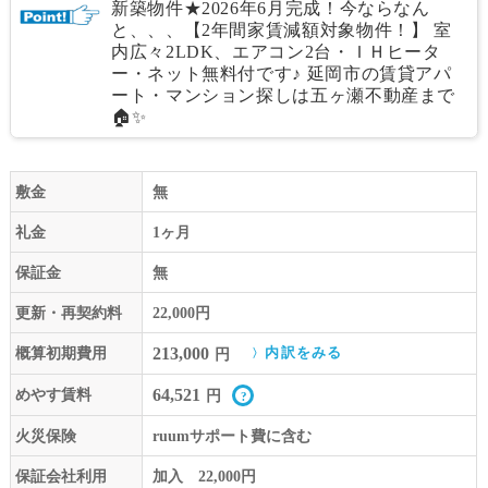
新築物件★2026年6月完成！今ならなん
と、、、【2年間家賃減額対象物件！】 室
内広々2LDK、エアコン2台・ＩＨヒータ
ー・ネット無料付です♪ 延岡市の賃貸アパ
ート・マンション探しは五ヶ瀬不動産まで
🏠✨
敷金
無
礼金
1ヶ月
保証金
無
更新・再契約料
22,000円
213,000
概算初期費用
内訳をみる
円
64,521
めやす賃料
円
火災保険
ruumサポート費に含む
保証会社利用
加入 22,000円