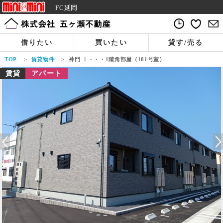
FC延岡
借りたい
買いたい
貸す/売る
TOP
>
賃貸物件
>
神門 Ⅰ・・・1階角部屋（101号室）
賃貸
アパート