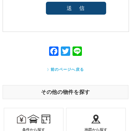
法令等により開示を求められた場合
本人または公衆の生命、身体又は財産の保護のため
に必要がある場合であって、本人の同意を得ること
が困難であると当社が判断できるとき
国の機関若しくは地方公共団体又はその委託を受け
た者が法令の定める事務を遂行することに対して協
力する必要がある場合であって、本人の同意を得る
ことにより当該事務の遂行に支障を及ぼすおそれが
F
T
Li
あるとき
ac
w
ne
Cookieで自動取得する情報について
eb
itt
クッキー（Cookie）とは、ウェブサイトを利用する際
前のページへ戻る
に、サーバーから利用者のパソコン内に送られるテキ
o
er
ストファイルです。ユーザーがアクセスした Webサイ
トやページの履歴の記録をとっています。このデータ
o
は個人を特定する目的ではなく、サービス向上の一環
その他の物件を探す
として利用しております。
k
業務を受託する場合の原則
お預かりした個人情報は厳正なる管理を行い契約の
範囲内で利用致します。
個人情報に関する秘密保持や契約終了時の個人情報
条件から探す
地図から探す