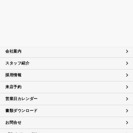
当社は、定期的に実施する内部監査の結果等を参考にして、
個人情報保護マネジメントシステムの継続的改善に努めま
す。
苦情および相談への対応について
当社は、個人情報の取扱いに関する苦情及び相談、問い合わ
せに適切に対応するために個人情報相談窓口を設置し、その
内容について迅速に事実関係等を調査し、合理的な期間内に
会社案内
誠意を持って対応致します。
スタッフ紹介
個人情報に対するお問い合わせ対応
当社は、当社の保有する個人データに関し、ご本人（代理人
採用情報
を含む）から開示・訂正・利用の停止に関するご要請があれ
ば、ご本人確認をさせていただいた上で、速やかに対応しま
来店予約
す。
また、当社の個人情報の取扱いに関するご質問、ご相談にも
営業日カレンダー
対応致します。ただしデータの削除については、法的な保管
義務に抵触する場合にはご希望に添えない場合があります。
書類ダウンロード
お問合せ