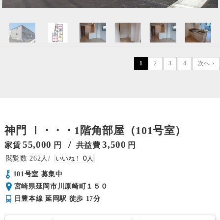
1
2
3
4
次へ ›
神門 Ⅰ・・・1階角部屋（101号室）
/
55,000
3,500
家賃
円
共益費
円
262
0
101号室 募集中
宮崎県延岡市川原崎町１５０
日豊本線 延岡駅 徒歩 17分