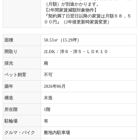
（月額）が別途かかります。
【2年間家賃減額対象物件】
『契約満了日翌日以降の家賃は月額６８，５
００円』（2年後更新時家賃変更）
面積
50.53㎡（15.29坪）
間取り
2LDK
洋６・洋５・ＬＤＫ１０
採光
南
ペット飼育
不可
築年
2026年06月
構造
木造
所在階
1階
駐輪場
有
クルマ・バイク
敷地内駐車場