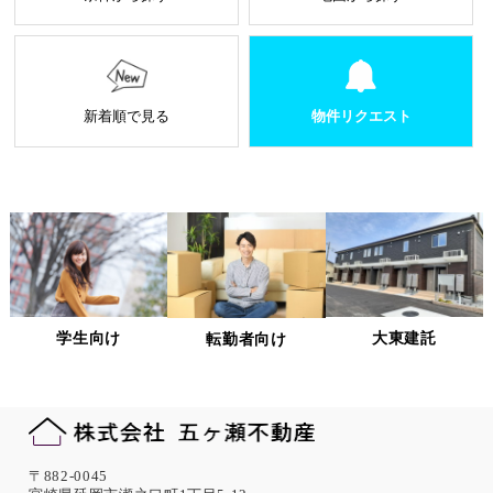
の返却、廃棄方法等を定め遵守します。
当社から外部へ業務を委託する場合の原則
当社は、業務を円滑に進めるために、外部業者に個
人情報の一部または全部の処理を外部に委託するこ
とがあります。
新着順で見る
物件リクエスト
個人情報処理を外部へ委託する場合には、委託先の
選定基準の策定・実施、機密情報の保持に関する契
約の締結による義務付け等、漏洩等の問題が発生し
ないよう適切に管理します。
個人情報の適正な管理について
当社は、個人情報への不正アクセス、紛失、破壊、改ざん及
び漏洩、滅失、またはき損などを防止ならびに是正するため
の措置として、役員・従業員への教育、入退室管理や書類の
学生向け
大東建託
転勤者向け
保存・廃棄の管理、ネットワーク上のアクセス権限の設定や
サーバー端末管理等の情報システム関連対策の実施等の適切
な対策を実施します。
また、必要に応じて個人情報保護に関する仕組みの見直しを
行います。
機微な個人情報の取得について
〒882-0045