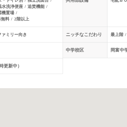
ス・トイレ別
独立洗面台
共用部設備
宅配Ｂ
温水洗浄便座
追焚機能
濯機置場
料無料
2階以上
ファミリー向き
ニッチなこだわり
最上階
中学校区
岡富中
（随時更新中）