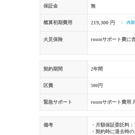
保証金
無
219,300
概算初期費用
円
内
火災保険
ruumサポート費に
契約期間
2年間
区費
500円
緊急サポート
ruumサポート費用 月
備考
・月額保証委託料：1,4
・契約時に退去時のク