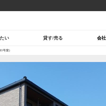
たい
貸す/売る
会
03号室）