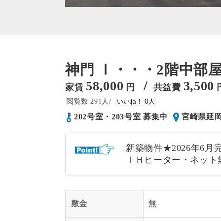
神門 Ⅰ・・・2階中部屋
/
58,000
3,500
家賃
円
共益費
291
0
202号室・203号室 募集中
宮崎県延
新築物件★2026年6
ＩＨヒーター・ネット
敷金
無