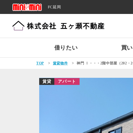
FC延岡
借りたい
買い
TOP
>
賃貸物件
>
神門 Ⅰ・・・2階中部屋（202・2
賃貸
アパート