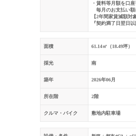
・賃料等月額を口座
毎月のお支払い額に
【2年間家賃減額対
『契約満了日翌日以
面積
61.14㎡（18.49坪）
採光
南
築年
2026年06月
所在階
2階
クルマ・バイク
敷地内駐車場