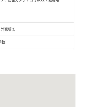
ＯＸ
防犯カメラ
ゴミBOX
駐輪場
外観萌え
学校