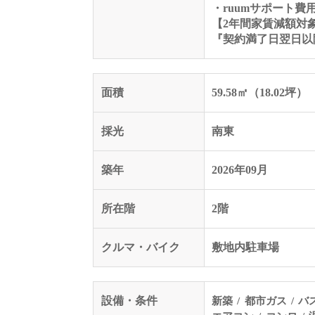
・ruumサポート費
【2年間家賃減額対
『契約満了日翌日以
面積
59.58㎡（18.02坪）
採光
南東
築年
2026年09月
所在階
2階
クルマ・バイク
敷地内駐車場
設備・条件
新築
都市ガス
バ