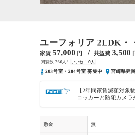
ユーフォリア 2LDK・・
/
57,000
3,500
家賃
円
共益費
266
0
203号室・204号室 募集中
宮崎県延
【2年間家賃減額対象物
ロッカーと防犯カメラ
敷金
無