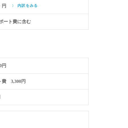
0
円
内訳をみる
サポート費に含む
00円
費 3,300円
円