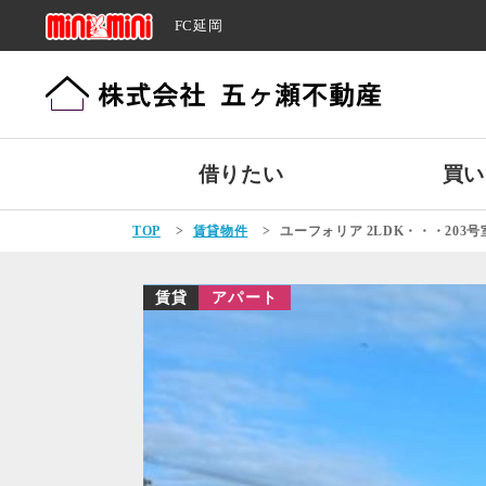
FC延岡
借りたい
買い
TOP
>
賃貸物件
>
ユーフォリア 2LDK・・・203号
賃貸
アパート