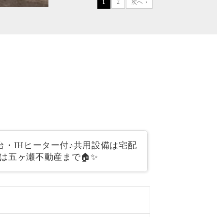
1
2
次へ ›
台・IHヒーター付♪共用設備は宅配
は五ヶ瀬不動産まで🏠✨