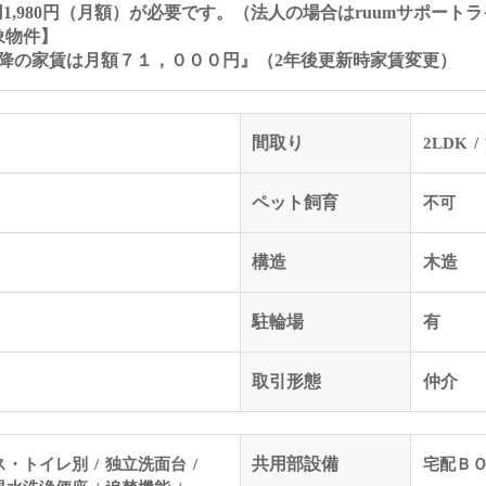
用1,980円（月額）が必要です。（法人の場合はruumサポートラ
象物件】
降の家賃は月額７１，０００円』（2年後更新時家賃変更）
間取り
2LDK
ペット飼育
不可
構造
木造
駐輪場
有
取引形態
仲介
ス・トイレ別
独立洗面台
共用部設備
宅配Ｂ