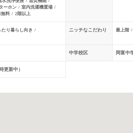
温水洗浄便座
追焚機能
ンターホン
室内洗濯機置場
料無料
2階以上
ふたり暮らし向き
ニッチなこだわり
最上階
中学校区
岡富中
（随時更新中）