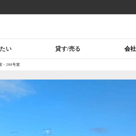
たい
貸す/売る
会
室・204号室