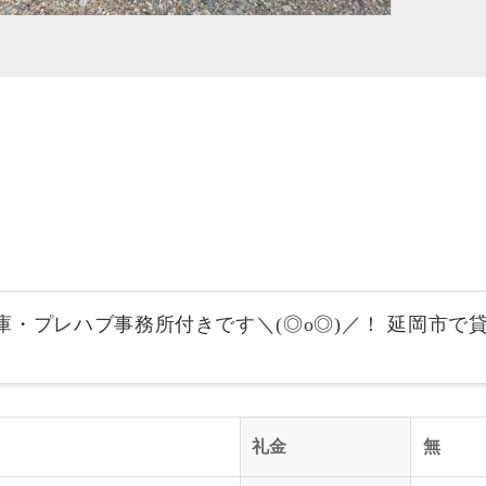
庫・プレハブ事務所付きです＼(◎o◎)／！ 延岡市で
。
礼金
無