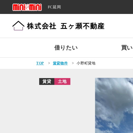
FC延岡
借りたい
買い
TOP
>
賃貸物件
>
小野町貸地
賃貸
土地