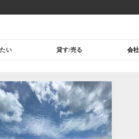
たい
貸す/売る
会