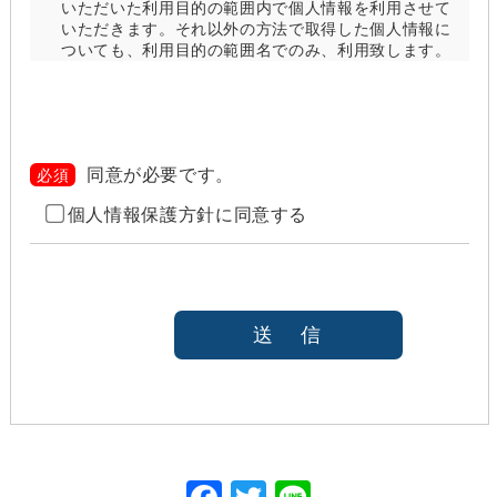
いただいた利用目的の範囲内で個人情報を利用させて
いただきます。それ以外の方法で取得した個人情報に
ついても、利用目的の範囲名でのみ、利用致します。
当社は、以下のいずれかの場合を除いて、個人情報を
利用目的の達成に必要な範囲を超えて利用したり
（「目的外利用」）、第三者に提供したりしません。
また、目的外利用を行わないために、適切な管理措置
を講じます。目的外利用を行う場合は、その目的を明
同意が必要です。
必須
らかにし、あらかじめご本人に承諾をいただきます。
個人情報保護方針に同意する
ご本人の同意がある場合（なお第三者に提供する場
合には、原則として、機密保持、再提供の禁止、お
客様からのお申し出により利用を停止することを契
約の条件と致します
法令等により開示を求められた場合
本人または公衆の生命、身体又は財産の保護のため
に必要がある場合であって、本人の同意を得ること
が困難であると当社が判断できるとき
国の機関若しくは地方公共団体又はその委託を受け
た者が法令の定める事務を遂行することに対して協
力する必要がある場合であって、本人の同意を得る
ことにより当該事務の遂行に支障を及ぼすおそれが