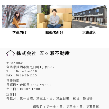
ないよう適切に管理します。
個人情報の適正な管理について
当社は、個人情報への不正アクセス、紛失、破壊、改ざん及
び漏洩、滅失、またはき損などを防止ならびに是正するため
の措置として、役員・従業員への教育、入退室管理や書類の
学生向け
大東建託
転勤者向け
保存・廃棄の管理、ネットワーク上のアクセス権限の設定や
サーバー端末管理等の情報システム関連対策の実施等の適切
な対策を実施します。
また、必要に応じて個人情報保護に関する仕組みの見直しを
行います。
機微な個人情報の取得について
〒882-0045
宮崎県延岡市瀬之口町1丁目5-12
当社は、次に示す内容を含む個人情報の取得は原則として行
TEL：
0982-35-6110
FAX：0982-32-1115
いません。
ただし、採用活動における応募者が自ら提供した場合は、本
営業時間
月曜日〜金曜日：8:30〜18:00
人の同意があったものとみなします。
土・日：10:00〜17:00
思想、信条、宗教 人種、民族、門地、本籍地、身体・精神障
害、犯罪歴、その他社会的差別の原因となる事項
定休日
奇数月：第一日曜、第三土・日、第五日曜、祝日、祭日等
勤労者の団結権、団体交渉、その他団体行動に関する事項
集団示威行為への参加、請願権の行使、その他の政治的権利
偶数月：第一土・日、第三土・日、第五日曜、
の行使に関する事項