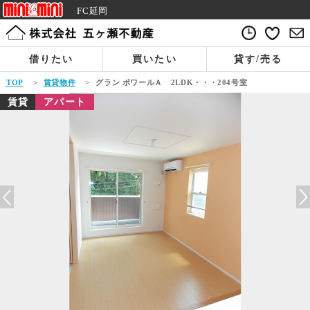
FC延岡
借りたい
買いたい
貸す/売る
TOP
>
賃貸物件
>
グラン ポワールＡ 2LDK・・・204号室
賃貸
アパート