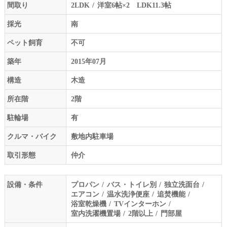
間取り
2LDK
洋室6帖×2 LDK11.3帖
採光
南
ペット飼育
不可
築年
2015年07月
構造
木造
所在階
2階
駐輪場
有
クルマ・バイク
敷地内駐車場
取引形態
仲介
設備・条件
プロパン
バス・トイレ別
独立洗面台
エアコン
温水洗浄便座
追焚機能
浴室乾燥機
TVインターホン
室内洗濯機置場
2階以上
門部屋