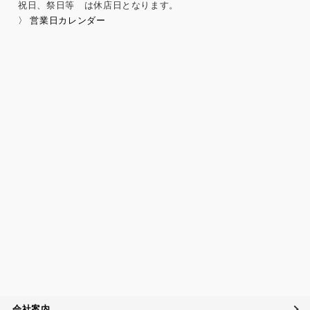
祝日、祭日等 は休店日となります。
保健医療、性生活に関する事項
〉 営業日カレンダー
個人情報保護の取扱いに関する法令、国が定める指針及
びその他の規範の遵守について
当社は、個人情報の取扱いに関する法令及びJISQ15001：200
6（個人情報保護マネジメントシステムの要求事項）などを遵
守するとともに、個人情報の取扱いに関する社内規程、当社
の個人情報マネジメントシステムに定める事項に従い個人情
報を取扱います。
個人情報保護マネジメントシステムの継続的改善につい
て
当社は、定期的に実施する内部監査の結果等を参考にして、
個人情報保護マネジメントシステムの継続的改善に努めま
す。
苦情および相談への対応について
当社は、個人情報の取扱いに関する苦情及び相談、問い合わ
せに適切に対応するために個人情報相談窓口を設置し、その
内容について迅速に事実関係等を調査し、合理的な期間内に
会社案内