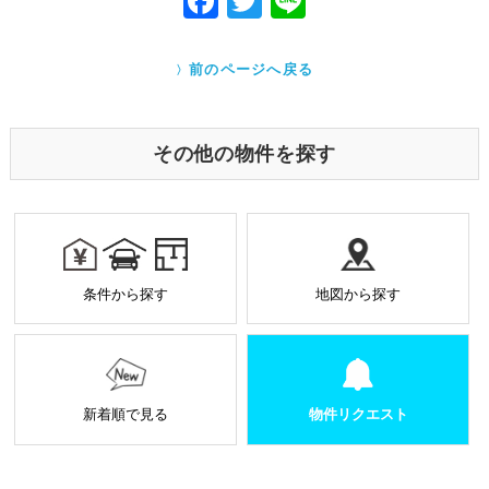
F
T
Li
あるとき
ac
w
ne
Cookieで自動取得する情報について
eb
itt
クッキー（Cookie）とは、ウェブサイトを利用する際
前のページへ戻る
に、サーバーから利用者のパソコン内に送られるテキ
o
er
ストファイルです。ユーザーがアクセスした Webサイ
トやページの履歴の記録をとっています。このデータ
o
は個人を特定する目的ではなく、サービス向上の一環
その他の物件を探す
として利用しております。
k
業務を受託する場合の原則
お預かりした個人情報は厳正なる管理を行い契約の
範囲内で利用致します。
個人情報に関する秘密保持や契約終了時の個人情報
条件から探す
地図から探す
の返却、廃棄方法等を定め遵守します。
当社から外部へ業務を委託する場合の原則
当社は、業務を円滑に進めるために、外部業者に個
人情報の一部または全部の処理を外部に委託するこ
とがあります。
新着順で見る
物件リクエスト
個人情報処理を外部へ委託する場合には、委託先の
選定基準の策定・実施、機密情報の保持に関する契
約の締結による義務付け等、漏洩等の問題が発生し