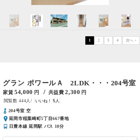
1
2
3
4
次へ ›
グラン ポワールＡ 2LDK・・・204号室
/
54,000
2,300
家賃
円
共益費
円
444
5
204号室 空
延岡市稲葉崎町5丁目667番地
日豊本線 延岡駅 バス 10分