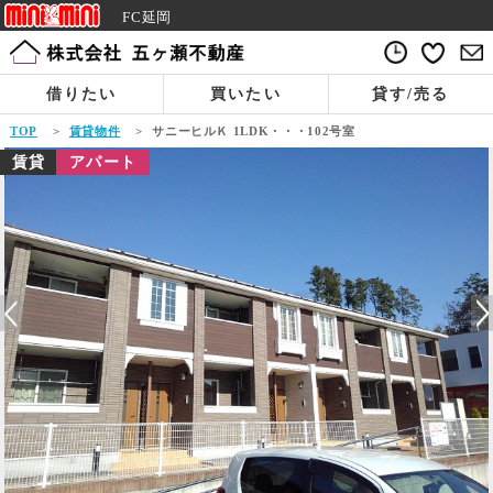
FC延岡
借りたい
買いたい
貸す/売る
TOP
>
賃貸物件
>
サニーヒルＫ 1LDK・・・102号室
賃貸
アパート