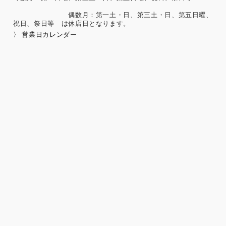
集団示威行為への参加、請願権の行使、その他の政治的権利
偶数月：第一土・日、第三土・日、第五日曜、
の行使に関する事項
祝日、祭日等 は休店日となります。
保健医療、性生活に関する事項
〉 営業日カレンダー
個人情報保護の取扱いに関する法令、国が定める指針及
びその他の規範の遵守について
当社は、個人情報の取扱いに関する法令及びJISQ15001：200
6（個人情報保護マネジメントシステムの要求事項）などを遵
守するとともに、個人情報の取扱いに関する社内規程、当社
の個人情報マネジメントシステムに定める事項に従い個人情
報を取扱います。
個人情報保護マネジメントシステムの継続的改善につい
て
当社は、定期的に実施する内部監査の結果等を参考にして、
個人情報保護マネジメントシステムの継続的改善に努めま
す。
苦情および相談への対応について
当社は、個人情報の取扱いに関する苦情及び相談、問い合わ