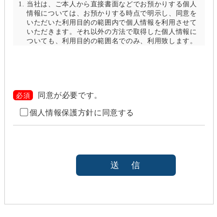
当社は、ご本人から直接書面などでお預かりする個人
情報については、お預かりする時点で明示し、同意を
いただいた利用目的の範囲内で個人情報を利用させて
いただきます。それ以外の方法で取得した個人情報に
ついても、利用目的の範囲名でのみ、利用致します。
当社は、以下のいずれかの場合を除いて、個人情報を
利用目的の達成に必要な範囲を超えて利用したり
（「目的外利用」）、第三者に提供したりしません。
また、目的外利用を行わないために、適切な管理措置
を講じます。目的外利用を行う場合は、その目的を明
同意が必要です。
必須
らかにし、あらかじめご本人に承諾をいただきます。
個人情報保護方針に同意する
ご本人の同意がある場合（なお第三者に提供する場
合には、原則として、機密保持、再提供の禁止、お
客様からのお申し出により利用を停止することを契
約の条件と致します
法令等により開示を求められた場合
本人または公衆の生命、身体又は財産の保護のため
に必要がある場合であって、本人の同意を得ること
が困難であると当社が判断できるとき
国の機関若しくは地方公共団体又はその委託を受け
た者が法令の定める事務を遂行することに対して協