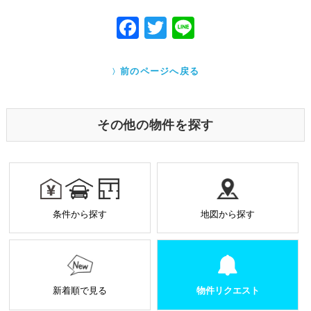
力する必要がある場合であって、本人の同意を得る
ことにより当該事務の遂行に支障を及ぼすおそれが
F
T
Li
あるとき
ac
w
ne
Cookieで自動取得する情報について
eb
itt
クッキー（Cookie）とは、ウェブサイトを利用する際
前のページへ戻る
に、サーバーから利用者のパソコン内に送られるテキ
o
er
ストファイルです。ユーザーがアクセスした Webサイ
トやページの履歴の記録をとっています。このデータ
o
は個人を特定する目的ではなく、サービス向上の一環
その他の物件を探す
として利用しております。
k
業務を受託する場合の原則
お預かりした個人情報は厳正なる管理を行い契約の
範囲内で利用致します。
個人情報に関する秘密保持や契約終了時の個人情報
条件から探す
地図から探す
の返却、廃棄方法等を定め遵守します。
当社から外部へ業務を委託する場合の原則
当社は、業務を円滑に進めるために、外部業者に個
人情報の一部または全部の処理を外部に委託するこ
とがあります。
新着順で見る
物件リクエスト
個人情報処理を外部へ委託する場合には、委託先の