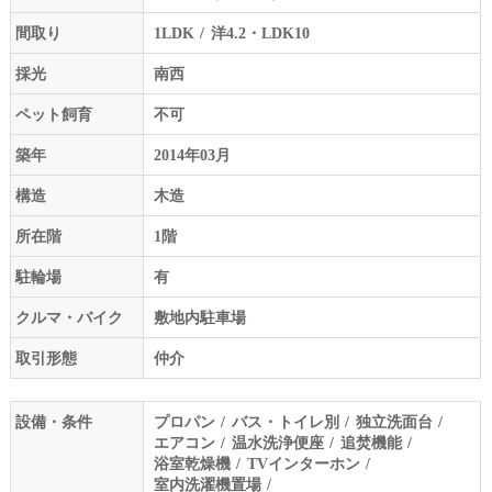
間取り
1LDK
洋4.2・LDK10
採光
南西
ペット飼育
不可
築年
2014年03月
構造
木造
所在階
1階
駐輪場
有
クルマ・バイク
敷地内駐車場
取引形態
仲介
設備・条件
プロパン
バス・トイレ別
独立洗面台
エアコン
温水洗浄便座
追焚機能
浴室乾燥機
TVインターホン
室内洗濯機置場