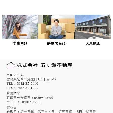
選定基準の策定・実施、機密情報の保持に関する契
約の締結による義務付け等、漏洩等の問題が発生し
ないよう適切に管理します。
個人情報の適正な管理について
当社は、個人情報への不正アクセス、紛失、破壊、改ざん及
び漏洩、滅失、またはき損などを防止ならびに是正するため
の措置として、役員・従業員への教育、入退室管理や書類の
学生向け
大東建託
転勤者向け
保存・廃棄の管理、ネットワーク上のアクセス権限の設定や
サーバー端末管理等の情報システム関連対策の実施等の適切
な対策を実施します。
また、必要に応じて個人情報保護に関する仕組みの見直しを
行います。
機微な個人情報の取得について
〒882-0045
宮崎県延岡市瀬之口町1丁目5-12
当社は、次に示す内容を含む個人情報の取得は原則として行
TEL：
0982-35-6110
FAX：0982-32-1115
いません。
ただし、採用活動における応募者が自ら提供した場合は、本
営業時間
月曜日〜金曜日：8:30〜18:00
人の同意があったものとみなします。
土・日：10:00〜17:00
思想、信条、宗教 人種、民族、門地、本籍地、身体・精神障
害、犯罪歴、その他社会的差別の原因となる事項
定休日
奇数月：第一日曜、第三土・日、第五日曜、祝日、祭日等
勤労者の団結権、団体交渉、その他団体行動に関する事項