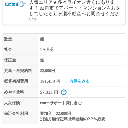
人気エリア★多々良イオン近くにありま
す！ 延岡市でアパート・マンションをお探
しでしたら五ヶ瀬不動産へお問合せくださ
い✨
敷金
無
礼金
1ヶ月分
保証金
無
更新・再契約料
22,000円
191,450
概算初期費用
内訳をみる
円
57,313
めやす賃料
円
火災保険
ruumサポート費に含む
保証会社利用
要加入 22,000円
別途月額保証料賃料総額の2.2%必要