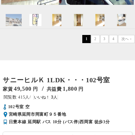
1
2
3
4
次へ ›
サニーヒルＫ 1LDK・・・102号室
/
49,500
1,800
家賃
円
共益費
円
415
3
102号室 空
宮崎県延岡市岡富町９５番地
日豊本線 延岡駅 バス 10分 (バス停)西岡富 徒歩3分