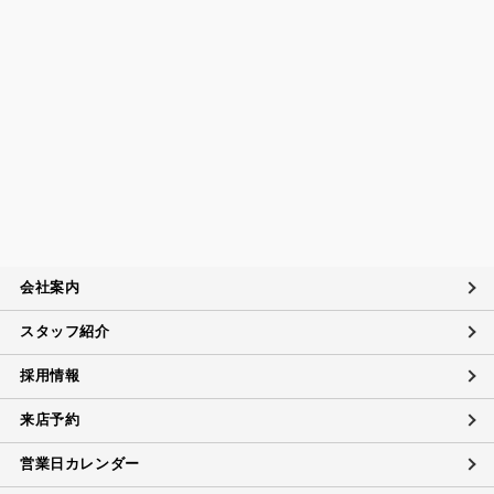
報を取扱います。
個人情報保護マネジメントシステムの継続的改善につい
て
当社は、定期的に実施する内部監査の結果等を参考にして、
個人情報保護マネジメントシステムの継続的改善に努めま
す。
苦情および相談への対応について
当社は、個人情報の取扱いに関する苦情及び相談、問い合わ
せに適切に対応するために個人情報相談窓口を設置し、その
内容について迅速に事実関係等を調査し、合理的な期間内に
会社案内
誠意を持って対応致します。
スタッフ紹介
個人情報に対するお問い合わせ対応
当社は、当社の保有する個人データに関し、ご本人（代理人
採用情報
を含む）から開示・訂正・利用の停止に関するご要請があれ
ば、ご本人確認をさせていただいた上で、速やかに対応しま
来店予約
す。
また、当社の個人情報の取扱いに関するご質問、ご相談にも
営業日カレンダー
対応致します。ただしデータの削除については、法的な保管