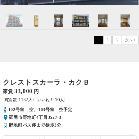
1
2
3
次へ ›
クレストスカーラ・カクＢ
33,000
家賃
円
1132
10
102号室 空、103号室 空予定
延岡市野地町4丁目3527-3
野地町バス停まで徒歩3分