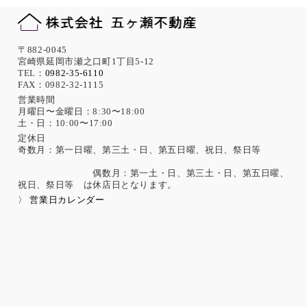
また、必要に応じて個人情報保護に関する仕組みの見直しを
行います。
機微な個人情報の取得について
〒882-0045
宮崎県延岡市瀬之口町1丁目5-12
当社は、次に示す内容を含む個人情報の取得は原則として行
TEL：
0982-35-6110
FAX：0982-32-1115
いません。
ただし、採用活動における応募者が自ら提供した場合は、本
営業時間
月曜日〜金曜日：8:30〜18:00
人の同意があったものとみなします。
土・日：10:00〜17:00
思想、信条、宗教 人種、民族、門地、本籍地、身体・精神障
害、犯罪歴、その他社会的差別の原因となる事項
定休日
奇数月：第一日曜、第三土・日、第五日曜、祝日、祭日等
勤労者の団結権、団体交渉、その他団体行動に関する事項
集団示威行為への参加、請願権の行使、その他の政治的権利
偶数月：第一土・日、第三土・日、第五日曜、
の行使に関する事項
祝日、祭日等 は休店日となります。
保健医療、性生活に関する事項
〉 営業日カレンダー
個人情報保護の取扱いに関する法令、国が定める指針及
びその他の規範の遵守について
当社は、個人情報の取扱いに関する法令及びJISQ15001：200
6（個人情報保護マネジメントシステムの要求事項）などを遵
守するとともに、個人情報の取扱いに関する社内規程、当社
の個人情報マネジメントシステムに定める事項に従い個人情