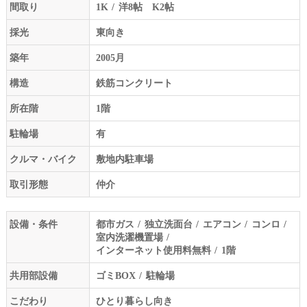
間取り
1K
洋8帖 K2帖
採光
東向き
築年
2005月
構造
鉄筋コンクリート
所在階
1階
駐輪場
有
クルマ・バイク
敷地内駐車場
取引形態
仲介
設備・条件
都市ガス
独立洗面台
エアコン
コンロ
室内洗濯機置場
インターネット使用料無料
1階
共用部設備
ゴミBOX
駐輪場
こだわり
ひとり暮らし向き