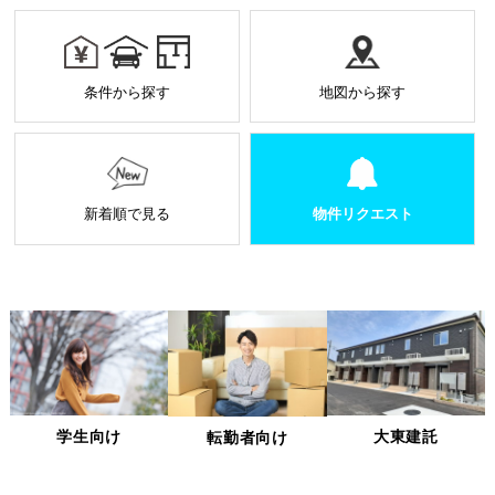
お預かりした個人情報は厳正なる管理を行い契約の
範囲内で利用致します。
個人情報に関する秘密保持や契約終了時の個人情報
条件から探す
地図から探す
の返却、廃棄方法等を定め遵守します。
当社から外部へ業務を委託する場合の原則
当社は、業務を円滑に進めるために、外部業者に個
人情報の一部または全部の処理を外部に委託するこ
とがあります。
新着順で見る
物件リクエスト
個人情報処理を外部へ委託する場合には、委託先の
選定基準の策定・実施、機密情報の保持に関する契
約の締結による義務付け等、漏洩等の問題が発生し
ないよう適切に管理します。
個人情報の適正な管理について
当社は、個人情報への不正アクセス、紛失、破壊、改ざん及
び漏洩、滅失、またはき損などを防止ならびに是正するため
の措置として、役員・従業員への教育、入退室管理や書類の
学生向け
大東建託
転勤者向け
保存・廃棄の管理、ネットワーク上のアクセス権限の設定や
サーバー端末管理等の情報システム関連対策の実施等の適切
な対策を実施します。