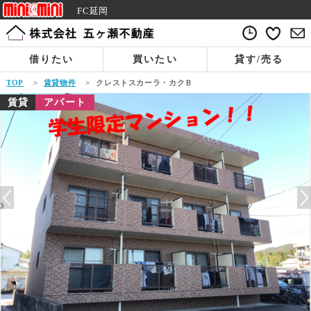
FC延岡
借りたい
買いたい
貸す/売る
TOP
>
賃貸物件
>
クレストスカーラ・カクＢ
賃貸
アパート