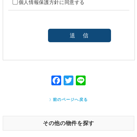
個人情報保護方針に同意する
ご本人の同意がある場合（なお第三者に提供する場
合には、原則として、機密保持、再提供の禁止、お
客様からのお申し出により利用を停止することを契
約の条件と致します
法令等により開示を求められた場合
本人または公衆の生命、身体又は財産の保護のため
に必要がある場合であって、本人の同意を得ること
が困難であると当社が判断できるとき
国の機関若しくは地方公共団体又はその委託を受け
た者が法令の定める事務を遂行することに対して協
力する必要がある場合であって、本人の同意を得る
ことにより当該事務の遂行に支障を及ぼすおそれが
F
T
Li
あるとき
ac
w
ne
Cookieで自動取得する情報について
eb
itt
クッキー（Cookie）とは、ウェブサイトを利用する際
前のページへ戻る
に、サーバーから利用者のパソコン内に送られるテキ
o
er
ストファイルです。ユーザーがアクセスした Webサイ
トやページの履歴の記録をとっています。このデータ
o
は個人を特定する目的ではなく、サービス向上の一環
その他の物件を探す
として利用しております。
k
業務を受託する場合の原則