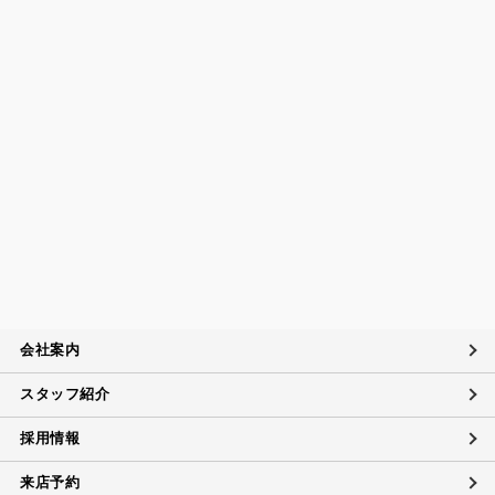
守するとともに、個人情報の取扱いに関する社内規程、当社
の個人情報マネジメントシステムに定める事項に従い個人情
報を取扱います。
個人情報保護マネジメントシステムの継続的改善につい
て
当社は、定期的に実施する内部監査の結果等を参考にして、
個人情報保護マネジメントシステムの継続的改善に努めま
す。
苦情および相談への対応について
当社は、個人情報の取扱いに関する苦情及び相談、問い合わ
せに適切に対応するために個人情報相談窓口を設置し、その
内容について迅速に事実関係等を調査し、合理的な期間内に
会社案内
誠意を持って対応致します。
スタッフ紹介
個人情報に対するお問い合わせ対応
当社は、当社の保有する個人データに関し、ご本人（代理人
採用情報
を含む）から開示・訂正・利用の停止に関するご要請があれ
ば、ご本人確認をさせていただいた上で、速やかに対応しま
来店予約