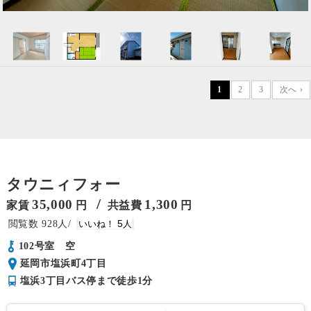
1
2
3
次へ ›
タウニィフォー
/
35,000
1,300
家賃
円
共益費
円
928
5
102号室 空
延岡市塩浜町4丁目
塩浜3丁目バス停まで徒歩1分