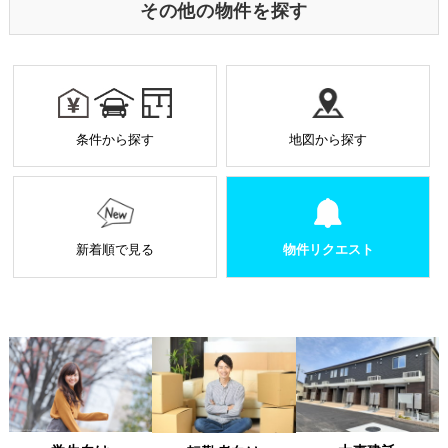
は個人を特定する目的ではなく、サービス向上の一環
その他の物件を探す
として利用しております。
k
業務を受託する場合の原則
お預かりした個人情報は厳正なる管理を行い契約の
範囲内で利用致します。
個人情報に関する秘密保持や契約終了時の個人情報
条件から探す
地図から探す
の返却、廃棄方法等を定め遵守します。
当社から外部へ業務を委託する場合の原則
当社は、業務を円滑に進めるために、外部業者に個
人情報の一部または全部の処理を外部に委託するこ
とがあります。
新着順で見る
物件リクエスト
個人情報処理を外部へ委託する場合には、委託先の
選定基準の策定・実施、機密情報の保持に関する契
約の締結による義務付け等、漏洩等の問題が発生し
ないよう適切に管理します。
個人情報の適正な管理について
当社は、個人情報への不正アクセス、紛失、破壊、改ざん及
び漏洩、滅失、またはき損などを防止ならびに是正するため
の措置として、役員・従業員への教育、入退室管理や書類の