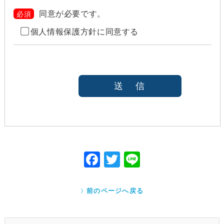
また、目的外利用を行わないために、適切な管理措置
を講じます。目的外利用を行う場合は、その目的を明
同意が必要です。
必須
らかにし、あらかじめご本人に承諾をいただきます。
個人情報保護方針に同意する
ご本人の同意がある場合（なお第三者に提供する場
合には、原則として、機密保持、再提供の禁止、お
客様からのお申し出により利用を停止することを契
約の条件と致します
法令等により開示を求められた場合
本人または公衆の生命、身体又は財産の保護のため
に必要がある場合であって、本人の同意を得ること
が困難であると当社が判断できるとき
国の機関若しくは地方公共団体又はその委託を受け
た者が法令の定める事務を遂行することに対して協
力する必要がある場合であって、本人の同意を得る
ことにより当該事務の遂行に支障を及ぼすおそれが
F
T
Li
あるとき
ac
w
ne
Cookieで自動取得する情報について
eb
itt
クッキー（Cookie）とは、ウェブサイトを利用する際
前のページへ戻る
に、サーバーから利用者のパソコン内に送られるテキ
o
er
ストファイルです。ユーザーがアクセスした Webサイ
トやページの履歴の記録をとっています。このデータ
o