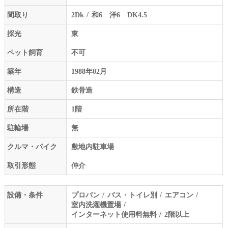
間取り
2Dk
和6 洋6 DK4.5
採光
東
ペット飼育
不可
築年
1988年02月
構造
鉄骨造
所在階
1階
駐輪場
無
クルマ・バイク
敷地内駐車場
取引形態
仲介
設備・条件
プロパン
バス・トイレ別
エアコン
室内洗濯機置場
インターネット使用料無料
2階以上