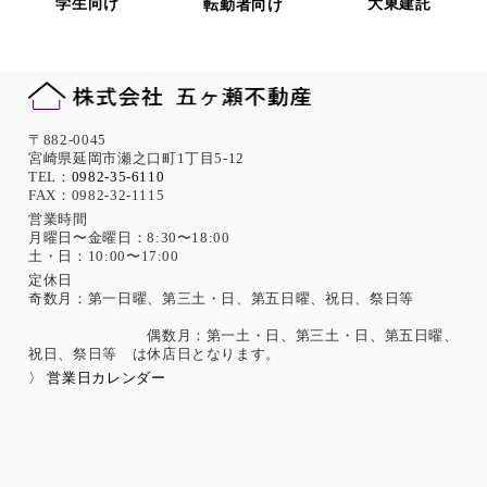
学生向け
大東建託
転勤者向け
保存・廃棄の管理、ネットワーク上のアクセス権限の設定や
サーバー端末管理等の情報システム関連対策の実施等の適切
な対策を実施します。
また、必要に応じて個人情報保護に関する仕組みの見直しを
行います。
機微な個人情報の取得について
〒882-0045
宮崎県延岡市瀬之口町1丁目5-12
当社は、次に示す内容を含む個人情報の取得は原則として行
TEL：
0982-35-6110
FAX：0982-32-1115
いません。
ただし、採用活動における応募者が自ら提供した場合は、本
営業時間
月曜日〜金曜日：8:30〜18:00
人の同意があったものとみなします。
土・日：10:00〜17:00
思想、信条、宗教 人種、民族、門地、本籍地、身体・精神障
害、犯罪歴、その他社会的差別の原因となる事項
定休日
奇数月：第一日曜、第三土・日、第五日曜、祝日、祭日等
勤労者の団結権、団体交渉、その他団体行動に関する事項
集団示威行為への参加、請願権の行使、その他の政治的権利
偶数月：第一土・日、第三土・日、第五日曜、
の行使に関する事項
祝日、祭日等 は休店日となります。
保健医療、性生活に関する事項
〉 営業日カレンダー
個人情報保護の取扱いに関する法令、国が定める指針及
びその他の規範の遵守について
当社は、個人情報の取扱いに関する法令及びJISQ15001：200
6（個人情報保護マネジメントシステムの要求事項）などを遵