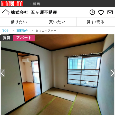
FC延岡
借りたい
買いたい
貸す/売る
TOP
>
賃貸物件
>
タウニィフォー
賃貸
アパート